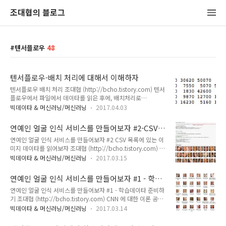
조대협의 블로그
텐서플로우
48
텐서플로우-배치 처리에 대해서 이해하자
텐서플로우 배치 처리 조대협 (http://bcho.tistory.com) 텐서
플로우에서 파일에서 데이타를 읽은 후에, 배치처리로
placeholder에서 읽는 예제를 설명한다.텐서의 shape 의 차원
빅데이타 & 머신러닝/머신러닝
2017.04.03
과 세션의 실행 시점등이 헷갈려서 시행착오가 많았기 때문에 글
로 정리해놓는다.큐와 파일처리에 대한 기본적인 내용은 아래글
연예인 얼굴 인식 서비스를 만들어보자 #2-CSV
http://bcho.tistory.com/1163http://bcho.tistory.com/1
에 있는 이미지 목록을 텐서로 읽어보자
연예인 얼굴 인식 서비스를 만들어보자 #2 CSV 목록에 있는 이
165를 참고하기 바란다.데이타 포맷읽어 드릴 데이타 포맷은 다
미지 데이타를 읽어보자 조대협 (http://bcho.tistory.com) 앞
음과 같다. 비행기 노선 정보에 대한 데이타로 “년도,항공사 코
의 글(http://bcho.tistory.com/1166) 에서는 얼굴 인식 데이
드, 편명"을 기록한 CSV 파일이
빅데이타 & 머신러닝/머신러닝
2017.03.15
타를 확보하고, 전처리를 통해서 96x96 사이즈로 만드는 것을
다.2014,VX,1212014,WN,18732014,WN,2787배치 처리 코
살펴보았다.그러면, 이 전처리가 끝난 데이타를 텐서플로우에서
드이 데이타를 텐서 플로우에서 읽어서 배치로 place h..
연예인 얼굴 인식 서비스를 만들어보자 #1 - 학습
학습용으로 쓰기 위해서 데이타를 읽어 들이는 것을 살펴보겠다.
데이타 준비하기
연예인 얼굴 인식 서비스를 만들어보자 #1 - 학습데이타 준비하
파일에서 학습데이타를 읽는 방법과 큐에 대한 설명은 아래 두
기 조대협 (http://bcho.tistory.com) CNN 에 대한 이론 공부
글을 참고하기 바란
와 텐서 플로우에 대한 기본 이해를 끝내서 실제로 모델을 만들
다.http://bcho.tistory.com/1165http://bcho.tistory.com
빅데이타 & 머신러닝/머신러닝
2017.03.14
어보기로 하였다.CNN을 이용한 이미지 인식중 대중적인 주제로
/1163파일 포맷파일 포맷은 다음과 같
얼굴 인식 (Face recognition)을 주제로 잡아서, 이 모델을 만들
다/Users/terrycho/traning_datav2/training/007BIL_..