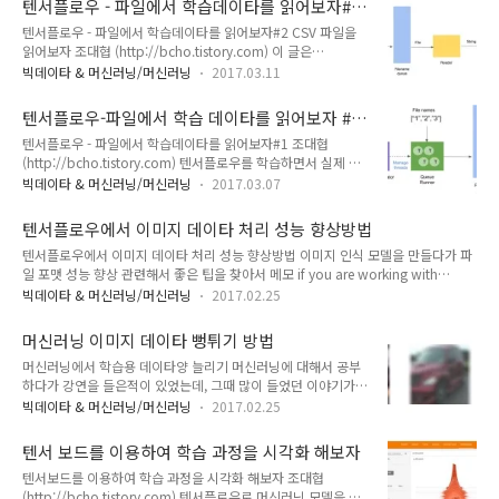
텐서플로우 - 파일에서 학습데이타를 읽어보자#2
기로 하고 아직 실력이 미흡하여 호주팀에서 일하고 있는 동료인
(Reader와 Decoder)
텐서플로우 - 파일에서 학습데이타를 읽어보자#2 CSV 파일을
Win woo 라는 동료에게 모델과 튜토리얼 개발을 부탁하였다.
읽어보자 조대협 (http://bcho.tistory.com) 이 글은
이제 부터 연재하는 연예인 얼굴 인식 서비스는 Win woo 가 만
http://bcho.tistory.com/1163 의 두번째 글이다. 앞의 글을
든 코드를 기반으로 하여 설명한다. (코드 원본 주소 :
빅데이타 & 머신러닝/머신러닝
2017.03.11
먼저 읽고 읽기를 권장한다.앞의 글에서는 트레이닝 파일명의 목
https://github.com/wwoo/tf_face )얼굴 데이타를 내려 받
록을 읽어서 큐에 넣고, 파일명을 하나씩 읽어오는 처리 방법에
자먼저 얼굴 인식 모델을 만들려면, ..
텐서플로우-파일에서 학습 데이타를 읽어보자 #1
대해서 알아보았다. 이번 글에서는 그 파일들에 있는 데이타를
(큐 사용 방법과 구조)
텐서플로우 - 파일에서 학습데이타를 읽어보자#1 조대협
읽어서 파싱한 후, 실제 트레이닝 세션에 학습용 데이타로 불러
(http://bcho.tistory.com) 텐서플로우를 학습하면서 실제 모
들이는 방법을 설명하도록 한다.파일에서 데이타 읽기
델을 만들어보려고 하니 생각보다 데이타 처리에 대한 부분에서
(Reader)finename_queue에 파일명이 저장되었으면, 이 파일
빅데이타 & 머신러닝/머신러닝
2017.03.07
많은 노하우가 필요하다는 것을 알게되었다. MNIST와 같은 예
들을 하나씩 읽어서 처리하는 방법을 알아본다.파일에서 데이타
제는 데이타가 다 이쁘게 정리되어서 학습 하기 좋은 형태로 되
를 읽어오는 컴포넌트를 Reader라고 한다. 이 Reader들은 ..
텐서플로우에서 이미지 데이타 처리 성능 향상방법
어 있지만, 실제로 내 모델을 만들고 학습을 하기 위해서는 데이
텐서플로우에서 이미지 데이타 처리 성능 향상방법 이미지 인식 모델을 만들다가 파
타에 대한 정재와 분류 작업등이 많이 필요하다. 이번글에서는
일 포맷 성능 향상 관련해서 좋은 팁을 찾아서 메모 if you are working with
학습에 필요한 데이타를 파일에서 읽을때 필요한 큐에 대한 개념
>O(1000) JPEG images, keep in mind that it is extremely inefficient to
에 대해서 알아보도록 한다. 피딩 (Feeding) 개념 복습 텐서플로
빅데이타 & 머신러닝/머신러닝
2017.02.25
individually ready 1000's of small files. This will slow down your training
우에서 모델을 학습 시킬때, 학습 데이타를 모델에 적용하는 방
quite a bit.A more robust and faster solution to convert a dataset of
법은 일반적으로 피딩 (feeding)이라는 방법을 사용한다. 메모
머신러닝 이미지 데이타 뻥튀기 방법
images to a sharded TFRecord of Example protos. Here is a fully worked
리상의 어떤 변..
머신러닝에서 학습용 데이타양 늘리기 머신러닝에 대해서 공부
script for co..
하다가 강연을 들은적이 있었는데, 그때 많이 들었던 이야기가
데이타 뻥튀기에 대한 이야기 였다.확보할 수 있는 원본 데이타
빅데이타 & 머신러닝/머신러닝
2017.02.25
의 양이 한정되어 있으니, 현재의 데이타를 가지고 그 양을 늘리
는 방법인데. 어떻게 하나 사실 궁금했는데.(얼굴의 경우 선글라
텐서 보드를 이용하여 학습 과정을 시각화 해보자
스를 씌우거나 기타의 방법을 생각했는데..) 오늘 튜토리얼을 보
텐서보드를 이용하여 학습 과정을 시각화 해보자 조대협
다보니, 구체적인 그 방법이 나와 있어서 잠깐 메모 해놓는다
(http://bcho.tistory.com) 텐서플로우로 머신러닝 모델을 만
https://www.tensorflow.org/tutorials/deep_cnn 여기서