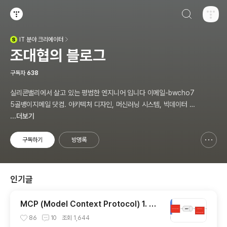
검색하기
티스토리
IT
분야 크리에이터
(새창열림)
조대협의 블로그
구독자
638
실리콘밸리에서 살고 있는 평범한 엔지니어 입니다 이메일-bwcho7
5골뱅이지메일 닷컴. 아키텍처 디자인, 머신러닝 시스템, 빅데이터 설
계, DEVOPS/SRE, 애자일 방법론,쿠버네티스,마이크로서비스, Ch
...더보기
atGPT 생성형 AI , CTO 등에 대한 기술 멘토링과 강의 진행합니다.
Linkedin : https://www.linkedin.com/in/terrycho75/
구독하기
방명록
신고하기 레이어
열기
인기글
MCP (Model Context Protocol) 1. 개
념 이해
86
10
조회
1,644