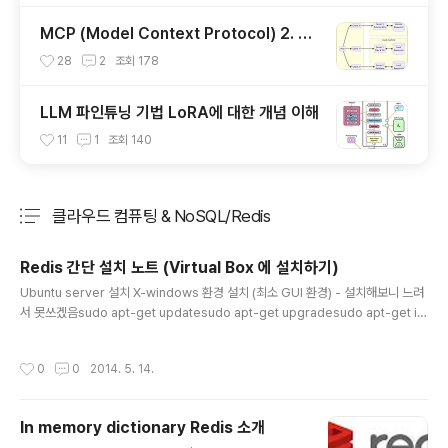
MCP (Model Context Protocol) 2. 서
버 개발하기
28
2
조회
178
LLM 파인튜닝 기법 LoRA에 대한 개념 이해
11
1
조회
140
클라우드 컴퓨팅 & NoSQL/Redis
분류 전체보기
주요 글 목록
Redis 간단 설치 노트 (Virtual Box 에 설치하기)
글 내용
Ubuntu server 설치 X-windows 환경 설치 (최소 GUI 환경) - 설치해보니 느려
서 못쓰겠음sudo apt-get updatesudo apt-get upgradesudo apt-get in
stall --no-install-recommends ubuntu-desktop #최소설치startx Ubunt
u telnet 환경 설정sudo apt-get install xinetdsudo apt-get install telnet
작성시간
0
0
2014. 5. 14.
d sudo vi /etc/hosts.allow 에서 ALL:ALL 추가 telnet service를 xinetd.co
nf에 추가sudo vi /etc/xinetd.conf에아래 내용을 추가service telnet{disabl
e = noflags = REUSEsocket_..
In memory dictionary Redis 소개
글 내용