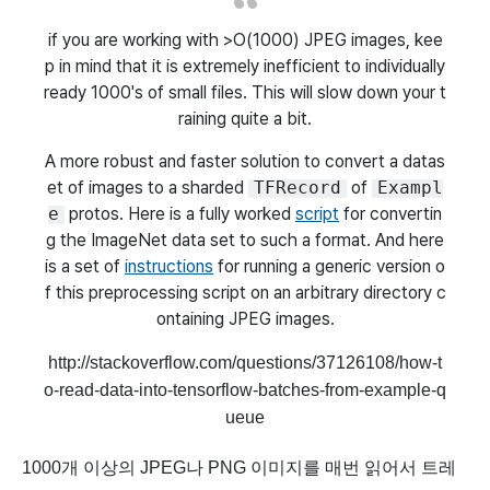
if you are working with >O(1000) JPEG images, kee
p in mind that it is extremely inefficient to individually
ready 1000's of small files. This will slow down your t
raining quite a bit.
A more robust and faster solution to convert a datas
et of images to a sharded
TFRecord
of
Exampl
e
protos. Here is a fully worked
script
for convertin
g the ImageNet data set to such a format. And here
is a set of
instructions
for running a generic version o
f this preprocessing script on an arbitrary directory c
ontaining JPEG images.
http://stackoverflow.com/questions/37126108/how-t
o-read-data-into-tensorflow-batches-from-example-q
ueue
1000개 이상의 JPEG나 PNG 이미지를 매번 읽어서 트레