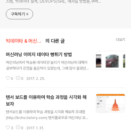
스템, 빅데이터 설계, DEVOPS/SRE, 애자일 방법론,쿠버네
티스,마이크로서비스, ChatGPT 생성형 AI , CTO 등에 대
한 기술 멘토링과 강의 진행합니다. Linkedin :
구독하기
https://www.linkedin.com/in/terrycho75/
더보기
빅데이타 & 머신러닝/머신러닝
의 다른 글
머신러닝 이미지 데이타 뻥튀기 방법
글 내용
머신러닝에서 학습용 데이타양 늘리기 머신러닝에 대해서
공부하다가 강연을 들은적이 있었는데, 그때 많이 들었던
이야기가 데이타 뻥튀기에 대한 이야기 였다.확보할 수 있
0
0
2017. 2. 25.
는 원본 데이타의 양이 한정되어 있으니, 현재의 데이타를
가지고 그 양을 늘리는 방법인데. 어떻게 하나 사실 궁금했
는데.(얼굴의 경우 선글라스를 씌우거나 기타의 방법을 생
텐서 보드를 이용하여 학습 과정을 시각화 해
각했는데..) 오늘 튜토리얼을 보다보니, 구체적인 그 방법이
나와 있어서 잠깐 메모 해놓는다https://www.tensorflo
보자
글 내용
w.org/tutorials/deep_cnn 여기서 소개된 방법은이미
텐서보드를 이용하여 학습 과정을 시각화 해보자 조대협
지의 좌/우를 바꾼다거나, 이미지의 밝기나 선명도를 바꾸
(http://bcho.tistory.com) 텐서플로우로 머신러닝 모델
는 방법을 사용한다.
을 만들어서 학습해보면, 각 인자에 어떤 값들이 학습이 진
3
0
2017. 1. 31.
행되면서 어떻게 변화하는지 모니터링 하기가 어렵다. 앞