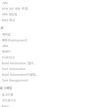
JVM
APM (AP 성능 측정)
자바 성능팁
WAS 튜닝
LM
애자일
배포(Deployment)
JIRA
에세이
SCM/VCS
Build Automation (빌드..
Test Automation
Build Automation(이클립..
Task Management
로그래밍
알고리즘
안드로이드
Ruby