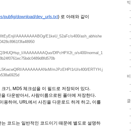
빅
/pubfig/download/dev_urls.txt
) 로 아래와 같이 
/SNIltEyEnjI/AAAAAAAABOg/E1keU_52aFc/s400/ash_abhishe
0428c8961f3fa48950
Q/SQ3HUQHsp_I/AAAAAAAAQuo/DfPcHPX2t_o/s400/normal_1
8b24f0761ec75bdc0489d8fd570b
Q/SL5KwcwQlRI/AAAAAAAANxM/mJPzEHPI1rU/s400/ERTYH.j
e538a6925d
비
진 크기, MD5 체크섬을 이 필드로 저장되어 있다.
진을 다운받아서, 사람이름으로된 폴더에 저장한다.
클
를 이용하여, URL에서 사진을 다운로드 하게 하고, 이를 
로드 받는 코드는 일반적인 코드이기 때문에 별도로 설명하