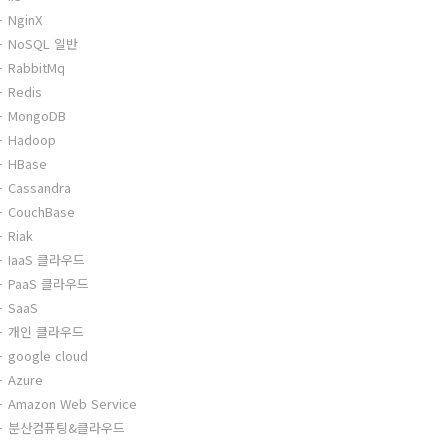
NginX
NoSQL 일반
RabbitMq
Redis
MongoDB
Hadoop
HBase
Cassandra
CouchBase
Riak
IaaS 클라우드
PaaS 클라우드
SaaS
개인 클라우드
google cloud
Azure
Amazon Web Service
분산컴퓨팅&클라우드