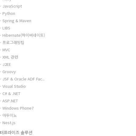
JavaScript
Python
Spring & Maven
LIBS
Hibernate(하이버네이트)
프로그래밍팁
MVC
XML 관련
J2EE
Groovy
JSF & Oracle ADF Fac..
Visual Studio
C# & .NET
ASP.NET
Windows Phone7
아두이노
Nest.js
터프라이즈 솔루션