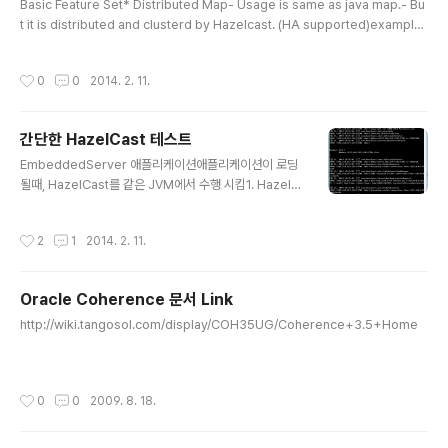
Basic Feature Set* Distributed Map- Usage is same as java map.- Bu
t it is distributed and clusterd by Hazelcast. (HA supported)example
HazelcastInstance instance = Hazelcast.newHazelcastInstance(cfg);
Map mapCustomers = instance.getMap("customers"); mapCustomer
작성시간
0
0
2014. 2. 11.
s.put(1, "Joe"); * Distributed Set * 1:1 Queue-TBD * 1:N Topic-TBD *
Distributed Lock-TBD * Distributed Event- it can add event listener t..
간단한 HazelCast 테스트
글 내용
EmbeddedServer 애플리케이션애플리케이션이 로딩
될때, HazelCast를 같은 JVM에서 수행 시킴1. HazelC
ast를 다운로드 받은 후, 압축을 푼다. (www.hazelcast.
org)2. 서버 애플리케이션 코드 작성package terry.ha
작성시간
2
1
2014. 2. 11.
zelcast; import com.hazelcast.core.*;import co
m.hazelcast.config.*;import java.util.Map;import
java.util.Queue; public class GettingStarted { pu
Oracle Coherence 문서 Link
blic static void main(String[] args) { Config cfg =
글 내용
new Config(); HazelcastInstance instance = Haz
http://wiki.tangosol.com/display/COH35UG/Coherence+3.5+Home
elcast.new..
작성시간
0
0
2009. 8. 18.