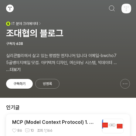
검색하기
티스토리
IT
분야 크리에이터
(새창열림)
조대협의 블로그
구독자
638
실리콘밸리에서 살고 있는 평범한 엔지니어 입니다 이메일-bwcho7
5골뱅이지메일 닷컴. 아키텍처 디자인, 머신러닝 시스템, 빅데이터 설
계, DEVOPS/SRE, 애자일 방법론,쿠버네티스,마이크로서비스, Ch
...더보기
atGPT 생성형 AI , CTO 등에 대한 기술 멘토링과 강의 진행합니다.
Linkedin : https://www.linkedin.com/in/terrycho75/
구독하기
방명록
신고하기 레이어
열기
인기글
MCP (Model Context Protocol) 1. 개
념 이해
86
10
조회
1,166