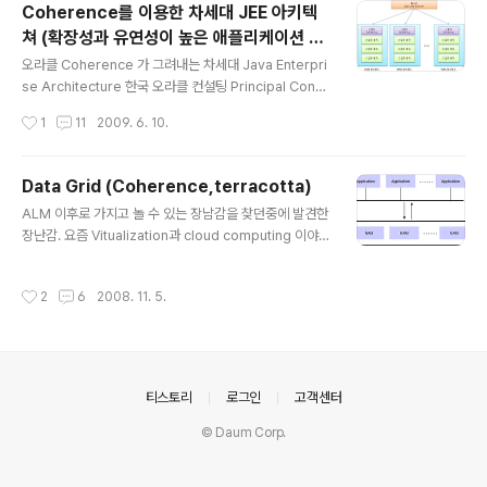
Coherence를 이용한 차세대 JEE 아키텍
쳐 (확장성과 유연성이 높은 애플리케이션 그
글 내용
리드)
오라클 Coherence 가 그려내는 차세대 Java Enterpri
se Architecture 한국 오라클 컨설팅 Principal Consu
ltant 조 병욱 (byungwook.cho골뱅이oracle.com) 서
작성시간
1
11
2009. 6. 10.
문 2008년과 2009년의 SI 프로젝트 상황을 보면 의외로
사실상 실패하는 프로젝트의 비중이 늘어나고 프로젝트상
에서 기술적인 문제가 발생하는 빈도가 늘어나고 있다. 특
Data Grid (Coherence,terracotta)
히 I사가 주 사업자로 참여한 프로젝트의 경우 오픈시에 항
글 내용
ALM 이후로 가지고 놀 수 있는 장남감을 찾던중에 발견한
상 기술적인 문제점이 발생하고 있다. 이미 KOO 와 동XX
장난감. 요즘 Vitualization과 cloud computing 이야기
X 와 프로젝트를 진행한 OO사 등이 그 사례라고 볼 수 있
가 많은데. Cloud computing중에서 data grid에 해당
다. 진행사의 SI 능력에서 문제의 원인을 찾을 수 도 있지
하는 부분 자바 애플리케이션을 개발하면 문제중에 하나가
만, 근래에 진행되는 많은 프로젝트들이 유사한 문제점을
작성시간
2
6
2008. 11. 5.
JVM Instance끼리 데이타 공유가 불가능하다는 것이다.
가지고 있는 것을 봤을때는 단순하게 ..
이런 경우는 DB나 FILE을 이용하는데 성능상의 문제도 많
고 DB로 공유하기에는 어려운 데이타들이 있는 것이 사실
인데. 이런것을 커버해주는 것이 NAM (Network Attac
hed Memory)라는 개념이다. 애플리케이션 입장에서는
의안내
티스토리
로그인
고객센터
일반적인 메모리를 ACCESS하는 것처럼 사용하지만, NA
M 서버들이 서로 클러스터링 되어서 대용량의 데이타를
© Daum Corp.
애플리케이션 입장에서 하나처럼 보여주는 ..