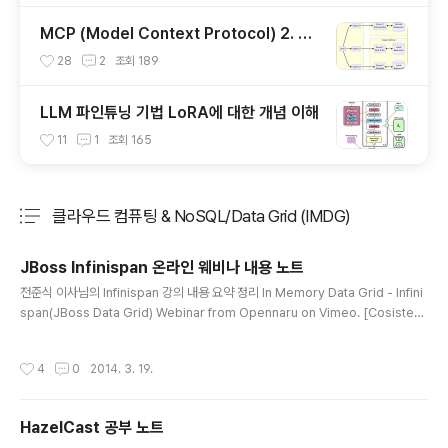
MCP (Model Context Protocol) 2. 서
버 개발하기
28
2
조회
189
LLM 파인튜닝 기법 LoRA에 대한 개념 이해
11
1
조회
165
클라우드 컴퓨팅 & NoSQL/Data Grid (IMDG)
분류 전체보기
주요 글 목록
JBoss Infinispan 온라인 웨비나 내용 노트
글 내용
전준식 이사님의 Infinispan 강의 내용 요약 정리 In Memory Data Grid - Infini
span(JBoss Data Grid) Webinar from Opennaru on Vimeo. [Cosistent
hashing]- Hash Ring 형태로 저장- 서버가 늘어나고 줄어드는 것에 대해서 대응
이 가능한 구조1번은 0번부터2번은 27번부터3번은 50번부터의 해쉬 값을 저장함.
작성시간
4
0
2014. 3. 19.
장애 대응예를 들어, 2번이 죽으면 1번이 0~49번까지 보관함복제는, 다른 서버에
다가도 값을 복제 해놓음. 이 알고리즘을 이용하면, memcached 등을 이용해서도
고가용 서버를 만들 수 있음 Segment(Replica,Virtual node)- Hash ring에 가
HazelCast 공부 노트
상의 노드를 만들어서, 특정 서버에 값이..
글 내용