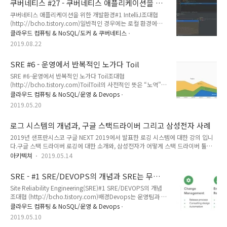
쿠버네티스 #27 - 쿠버네티스 애플리케이션을 위
이번 글에서는 전처리에 대한 개념과 이에 대한 구현 옵션등에
있는 대학이라도 갈려면 최..
한 IDE 설정하기 - IntelliJ
쿠버네티스 애플리케이션을 위한 개발환경#1 IntelliJ조대협
대해서 알아보도록 한다.처리 단계별 데이터 분류머신러닝에서
(http://bcho.tistory.com)일반적인 경우에는 로컬 환경에서
데이터 전처리는 모델 학습에 사용되는 데이터 형태로 데이터를
개발하고, 로컬에서 톰캣등을 띄워서 테스트하면 되지만, 만약
가공하는 과정을 이야기한다.데이터 전처리는 여러 단계로 이루
클라우드 컴퓨팅 & NoSQL/도커 & 쿠버네티스
부가적으로 레디스나, DB등 복잡한 개발/테스트 환경이 필요한
어지는데, 단계별로 처리된 데이터에 대해서 다음과 같이 명명한
2019.08.22
경우에는 결국에는 컴파일된 애플리케이션을 서버로 올려서 테
다. Raw data초기에 수집된 원본 데이터로 분석이나, 머신러닝
스트해야 한다. 쿠버네티스를 이용해서 개발된 애플리케이션을
학습 용도로..
SRE #6 - 운영에서 반복적인 노가다 Toil
컨테이너로 패키징하는 개발 환경을 꾸미게 되면 개발을 조금 더
효율적으로 할 수 있다. 그렇지만 반대로, 컨테이너로 패키징해
SRE #6-운영에서 반복적인 노가다 Toil조대협
서 매번 쿠버네티스 개발용 클러스터에 배포해야 하기 때문에 복
(http://bcho.tistory.com)ToilToil의 사전적인 뜻은 “노역"이
잡성이 증대하는 단점이 있다. 아래 그림은 쿠버네티스 기반의
라는 뜻을 가지고 있는데, 비속어를 사용해서 표현하자면 운영
클라우드 컴퓨팅 & NoSQL/운영 & Devops
애플리케이션을 개발할는 일반적인 개발 과정이다. 코드 작성이
업무에서의 “노가다" 정도로 이해하면 된다. Toil 에 대한 정의
2019.05.20
끝나면, 컴파일을 해야 하..
를 잘 이해해야 하는데, Toil은 일종의 반복적인 쓸모없는 작업
정도로 정의할 수 있다.경비 처리나, 회의, 주간 업무 보고서 작
로그 시스템의 개념과, 구글 스택드라이버 그리고 삼성전자 사례
성과 같은 어드민 작업은 Toil에 해당하지 않는다. Toil은 운영상
에 발생하는 반복적인 메뉴얼 작업인데, 다음과 같은 몇가지 특
2019년 샌프란시스코 구글 NEXT 2019에서 발표한 로깅 시스템에 대한 강의 입니
징으로 정의할 수 있다.메뉴얼 작업이고 반복적이어야함Toil의
다.구글 스택 드라이버 로깅에 대한 소개와, 삼성전자가 어떻게 스택 드라이버 툴을
가장 큰 특징은 사람이 직접 수행하는 메뉴얼 작업이라는 것이
이용해서 Devops로 적응했는지에 대한 사례입니다.영어 컨텐츠 입니다.
아키텍쳐
2019.05.14
다. 그리고 어쩌다 한번이 아니라 지속적으로 발생하는 반복적인
작..
SRE - #1 SRE/DEVOPS의 개념과 SRE는 무엇
을하는가?
Site Reliability Engineering(SRE)#1 SRE/DEVOPS의 개념
조대협 (http://bcho.tistory.com)배경Devops는 운영팀과 개
발팀을 하나의 팀으로 묶어놓고 전체적인 개발 사이클을 빠르게
클라우드 컴퓨팅 & NoSQL/운영 & Devops
하고자 하는 조직 구조이자 문화이다. 이 Devops라는 컨셉이 소
2019.05.10
개된지는 오래되었지만, Devops의 개념 자체는 명확하지만 이