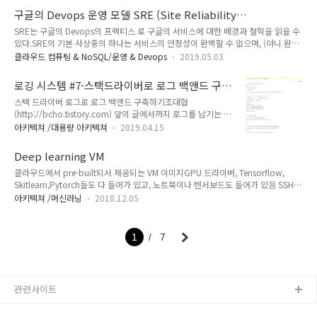
Devops를 어떻게 실전에 적용할것인 가는 여전히 어려운 문제
구글의 Devops 운영 모델 SRE (Site Reliability
였다.(예전에 정리한 Devops에 대한 개념들 1 , 2) 예전 직장들
Engineering)
에 있을때 Devops의 개념이 소개되었고 좋은 개념이라는 것은
SRE는 구글의 Devops의 프랙티스 로 구글의 서비스에 대한 배경과 철학을 읽을 수
이해하고 있었지만, 여전히 운영팀은 필요하였고, 그 역할이 크
있다.SRE의 기본 사상중의 하나는 서비스의 안정성이 완벽할 수 없으며, (아니 완벽
게 바뀌지 않았다. 심지어 Devops를 하는 기업들도 보면 기존
하지 않게 만들며) 장애를 허용하는 모델이다.고 가용/고 성능 시스템을 만들기 위해
클라우드 컴퓨팅 & NoSQL/운영 & Devops
2019.05.03
개발팀/운영팀이 있는데, ..
서는 그만큼 많은 개발에 대한 노력이 소요되는데, 이로 인해서 기능 개발에 대한 속
도가 느려지기 때문에, 사용자가 납득할만한 수준의 가용성을 제공하되 개발의 속도
로깅 시스템 #7-스택드라이버로 로그 백앤드 구
를 유지하는 철학이다.배경을 살펴보면 구글은 모바일을 기반으로 한 B2C 서비스를
축하기
스택 드라이버 로그로 로그 백앤드 구축하기조대협
주력으로 하기 때문에, 서비스가 99.999%의 가용성을 제공하더라도, 스마트폰과
(http://bcho.tistory.com) 앞의 글에서까지 로그를 남기는 방
통신망 자체가 그정도의 안정성을 제공하지 않기 때문에, 백앤드 서비스가 높은 가용
법에 대해서 알아보았다. 이번 글에서는 로컬에 남긴 로그를 중
성을 제공하더라도 사용자가 느끼는 가용성은 그 정도 ..
아키텍쳐 /대용량 아키텍쳐
2019.04.15
앙으로 수집하여 모니터링할 수 있는 도구에 대해서 알아보고자
한다.보통 로그 시스템은 오픈소스 기반의 ELK (Elastic search
Deep learning VM
+ Logstash + Kibana)를 많이 사용한다. 좋은 시스템이기는 하
클라우드에서 pre-built되서 제공되는 VM 이미지GPU 드라이버, Tensorflow,
지만 러닝 커브가 있고, 구축과 운영에 노력이 들어간다. 대안으
Skitlearn,Pytorch들도 다 들어가 있고, 노트북이나 텐서보드도 들어가 있음 SSH
로는 클라우드 기반의 매니지드 서비스를 사용하는 방안이 있는
Shell forwarding을 이용해서 쉽게 접속 가능함
데, 구글 클라우드의 스택드라이버 로깅이 사용이 편리하기 때문
아키텍쳐 /머신러닝
2018.12.05
https://cloud.google.com/deep-learning-vm/docs/concepts-images
에 스택드라이버를 소개하고자 한다.구글 클라우드의 스택드라
gcloud compute ssh {VM name} -- -L 8888:localhost:8888 -L
이버는 로깅뿐만 아니라 모니터링, 에러 리포팅등 다양한 기능을
6006:localhost:6006 -L 8080:localhost:8080
제공하는 ..
1
7
관련사이트