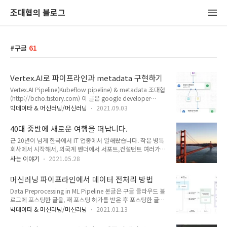
조대협의 블로그
구글
61
Vertex.AI로 파이프라인과 metadata 구현하기
Vertex.AI Pipeline(Kubeflow pipeline) & metadata 조대협
(http://bcho.tistory.com) 이 글은 google developer
codelab의 Using Vertex ML Metadata with Pipeline 예제를
빅데이타 & 머신러닝/머신러닝
2021.09.03
기반으로 한다. . (코드 소스 :
https://codelabs.developers.google.com/vertex-mlmd-
40대 중반에 새로운 여행을 떠납니다.
pipelines) 예제 코드의 실행은 위의 링크를 참고하면, step by
근 20년이 넘게 한국에서 IT 업종에서 일해왔습니다. 작은 병특
step으로 진행할 수 있다. Vertex.AI는 구글 클라우드의 AI 플랫
회사에서 시작해서, 외국계 벤더에서 서포트,컨설턴트 여러가지
폼 솔루션으로 여러가지 컴포넌트를 가지고 있다. 이 예제에서는
일도 해보고, 국내 인터넷 회사에도 들렀다가, 잘 다니던 대기업
데이터를 읽어서 학습하고, 모델을 만들어서 배포하는 파이프라
사는 이야기
2021.05.28
을 그만두고 스타트업 CTO로 가면서 도전을 했고, 성공하지 못
인에 대해서 설명한다. 파이프라인의 개..
했습니다. 몸도 많이 힘들고 잃은 것도 많지만 경험적으로 얻은
머신러닝 파이프라인에서 데이터 전처리 방법
것도 많았습니다. 그리고 좋은 분들의 도움으로 구글에서 엔지니
Data Preprocessing in ML Pipeline 본글은 구글 클라우드 블
어로써 일해오고 있습니다. 그러다가 재 작년에 가족들과 미국에
로그에 포스팅한 글을, 재 포스팅 허가를 받은 후 포스팅한 글입
여행을 갔을때, 아이들이 자유롭게 놀고 창의적으로 공부하는 모
니다. 다른 좋은 글들도 많으니 아래 출처 링크를 참고해 주새요
습이 눈에 많이 들어오더군요. 한국에서는 어린 나이부터 대학
빅데이타 & 머신러닝/머신러닝
2021.01.13
출처 링크 머신러닝 파이프라인에서, 데이터는 모델 학습 및 서
입학을 위해서 선행 학습을 해야 하고 늦게 까지 주입식 교육을
빙의 입력에 알맞게 가공되어야 한다. 이를 전처리라고 하는데,
해야 하는데.... 정말 이건 아니다 싶더군요. 그래도 서울시내에