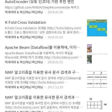
AutoEncoder (오토 인코더) 기반 추천 엔진
6006:localhost:6006 -L 8080:localhost:8080
이를 머신러닝 End to ..
https://github.com/NVIDIA/DeepRecommender 북마크
빅데이타 & 머신러닝/머신러닝
2018.01.06
K Fold Cross Validation
K Fold Cross Validation 조대협 (http://bcho.tistory.com)
K 폴드 크로스 벨리데이션 / 교차 검증이라고도 함. 용어 정리.별
거 있는건 아니고 전체 데이타를 K개로 나눈다음. (각각을 폴드
빅데이타 & 머신러닝/머신러닝
2018.01.02
라고함), 첫번째 학습에서는 첫번째 폴드를 테스트 데이타로 쓰
고두번째 학습에서는 두번째 폴드를 테스트 데이타로 쓰고N번
Apache Beam (Dataflow)를 이용하여, 이미지
째 학습에서는 N번째 폴드를 테스트 데이타로 쓴다. (출처 :
파일을 tfrecord로 컨버팅 하기
Apache Beam (Dataflow)를 이용하여, 이미지 파일을
http://library.bayesia.com/pages/viewpage.action?
tfrecord로 컨버팅 하기 조대협 (http://bcho.tistory.com) 개
pageId=16319010) 그래서 폴드가 5개면 5 Fold CV (Cross
요텐서플로우 학습에 있어서 데이타 포맷은 학습의 성능을 결정
validation)이라고 한다.
빅데이타 & 머신러닝/머신러닝
2018.01.01
짓는 중요한 요인중의 하나이다. 특히 이미지 파일의 경우 이미
지 목록과 이미지 파일이 분리되어 있어서 텐서플로우에서 학습
NMF 알고리즘을 이용한 유사 문서 검색과 구현
시 이미지 목록을 읽으면서, 거기에 있는 이미지 파일을 매번 읽
(2/2)
NMF 알고리즘을 이용한 유사 문서 검색과 구현(2/2)sklearn을
어야 하기 때문에, 코딩이 다소 지저분해지고,IO 성능이 떨어질
이용한 구현 조대협 (http://bcho.tistory.com)
수 있다텐서플로우에서는 이러한 학습 데이타를 쉽게 읽을 수 있
http://bcho.tistory.com/1216 를 통하여 tf-idf를 이용하여
도록 tfrecord (http://bcho.tistory.com/1190)라는 파일 포
빅데이타 & 머신러닝/머신러닝
2017.12.29
문서를 벡터화 하고, nmf를 이용하여 문서의 특성을 추출한 다
맷을 지원한다. 이 글에서는 이미지 데이타를 읽어서 tfrecord
음, 코싸인 유사도를 이용하여 유사 문서를 검색하는 알고리즘에
로 컨버팅하는 방법을 설명하며, 분..
NMF 알고리즘을 이용한 유사한 문서 검색과 구
대해서 알아보았다. 이번글에서는 이 알고리즘을 직접 sklearn
현(1/2)
NMF 알고리즘을 이용한 유사한 문서 검색과 구현(1/2) 조대협
을 이용해서 구현해보도록 하자. sklearn은 이용하면 분산 학습
(http://bcho.tistory.com) 앞의 글들에서, 데이타의 특징을 뽑
을 이용한 대규모 데이타 처리는 불가능하지만, 작은 수의 문서
아내는 방법으로 차원 감소 (Dimension reduction) 기법에 대
나 모델에는 사용이 가능하다. 무엇보다 sklearn의 경우 대부분
빅데이타 & 머신러닝/머신러닝
2017.12.19