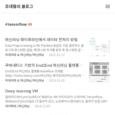
조대협의 블로그
tensorflow
49
머신러닝 파이프라인에서 데이터 전처리 방법
Data Preprocessing in ML Pipeline 본글은 구글 클라우드 블
로그에 포스팅한 글을, 재 포스팅 허가를 받은 후 포스팅한 글입
니다. 다른 좋은 글들도 많으니 아래 출처 링크를 참고해 주새요
빅데이타 & 머신러닝/머신러닝
2021.01.13
출처 링크 머신러닝 파이프라인에서, 데이터는 모델 학습 및 서
빙의 입력에 알맞게 가공되어야 한다. 이를 전처리라고 하는데,
쿠버네티스 기반의 End2End 머신러닝 플랫폼
이번 글에서는 전처리에 대한 개념과 이에 대한 구현 옵션등에
Kubeflow #1 - 소개
End2End 머신러닝 플랫폼 Kubeflow 조대협
대해서 알아보도록 한다.처리 단계별 데이터 분류머신러닝에서
(http://bcho.tistory.com)머신러닝 파이프라인머신러닝에 대
데이터 전처리는 모델 학습에 사용되는 데이터 형태로 데이터를
한 사람들의 선입견중의 하나는 머신러닝에서 수학의 비중이 높
가공하는 과정을 이야기한다.데이터 전처리는 여러 단계로 이루
빅데이타 & 머신러닝/머신러닝
2019.01.09
고, 이를 기반으로한 모델 개발이 전체 시스템의 대부분 일 것이
어지는데, 단계별로 처리된 데이터에 대해서 다음과 같이 명명한
라는 착각이다.그러나 여러 연구와 경험을 참고해보면, 머신러닝
다. Raw data초기에 수집된 원본 데이터로 분석이나, 머신러닝
Deep learning VM
시스템에서 머신러닝 모델이 차지하는 비중은 전체의 5% 에 불
학습 용도로..
클라우드에서 pre-built되서 제공되는 VM 이미지GPU 드라이버, Tensorflow,
과하다. 실제로 모델을 개발해서 시스템에 배포할때 까지는 모델
Skitlearn,Pytorch들도 다 들어가 있고, 노트북이나 텐서보드도 들어가 있음 SSH
개발 시간보다 데이타 분석에 소요되는 시간 그리고 개발된 모델
Shell forwarding을 이용해서 쉽게 접속 가능함
을 반복적으로 학습하면서 튜닝하는 시간이 훨씬 더 길다. 머신
아키텍쳐 /머신러닝
2018.12.05
https://cloud.google.com/deep-learning-vm/docs/concepts-images
러닝 파이프라인은 데이타 탐색에서 부터, 모델 개발, 테스트 그
gcloud compute ssh {VM name} -- -L 8888:localhost:8888 -L
리고 모델을 통한 서비스와 같이 훨씬 더 복잡한 과정을 거친다.