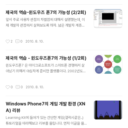
션의 ..
ne과 radio를 지원 GeoCoordinateWatcher watch
er = new GeoCoordinateWatcher(GeoPositionA
제국의 역습-윈도우즈 폰7의 가능성 (2/2회)
ccuracy.Low); 위치 정보를 가지고 오는 Class는 위와
글 내용
앞서 주로 사용자 관점의 차별점에 대해서 설명했는데, 이
같다. GeoGoodinateWatcher를 사용하는데, 재미있는
제 개발자 관점에서 살펴보도록 하자. 넓은 개발자 계층과,
것중 하나가 안에 생성자에 들어가는 GeoPostionAccu
편리한 개발 인프라 삼성 전자가 얼마전에 ‘bada’라는 이
racy.Low와 High라는 값이다. 윈폰7의 기기 요건은 GP
름의 모바일 플랫폼을 발표하였다. 필자가 얻은 정보에 따
S 필수 장착과 라디오 필수 장착 요건이 있다. GPS를..
작성시간
2
0
2010. 8. 10.
르면 속도도 빠르고, 기기도 좋다. 근데 문제는? 개발자 인
프라가 없다. 한마디로 아직 인기가 없는 플랫폼이고, 개발
에 필요한 API나, 튜토리얼, 커뮤니티등의 생태계가 생성
제국의 역습 - 윈도우즈폰7의 가능성 (1/2회)
되지 않아서 개발을 하기가 쉽지 않다. 윈폰7의 개발 인프
글 내용
라는 SilverLight와 .NET 그리고 XNA에 기반을 가지고
윈도우즈폰7 은 마이크로소프트가 스마트폰 경쟁에서 살
있다. 이 기술들은 윈폰7을 위해서 새롭게 개발된 기술이
아남기 위해서 야심차게 준비한 플랫폼이다. 2002년도만
아니다. 이미 윈도우 프로그래밍에 사용되고 있는 기술이
해도, 전세계 스마트폰 플랫폼의 15%이상을 점유하면서
다. 바꿔 말하면, 윈도우 프로그래머는 손쉽게 윈폰7개발
스마트폰 OS 시장의 1위를 차지하던 마이크로소프트가 심
작성시간
0
0
2010. 8. 10.
에 참여할 수 있다..
비안,애플의 아이폰과 구글의 안드로이드플랫폼에 밀려,
그 시장 점유율은 계속해서 하락하고 있다. 이런 상황에서
모바일 시장을 재 장악하기 위해서 기존 Windows Mobi
Windows Phone7의 게임 개발 환경 (XN
le 이라는 이름을 버리고 Windows Phone 7이라는 이
A) 리뷰
름으로 새로운 OS를 준비하고 있다. 단순히 이름만 바뀌는
글 내용
것이 아니라, 기존 Windows Mobile과의 호환성을 모두
Learning Kit에 들어가 있는 간단한 게임(갤럭시같은..)
포기하고, 새로운 인터페이스로 무장한 완전히 새로운 플
튜토리얼을 따라해보고 리뷰를 올립니다. 먼저 이글을 올