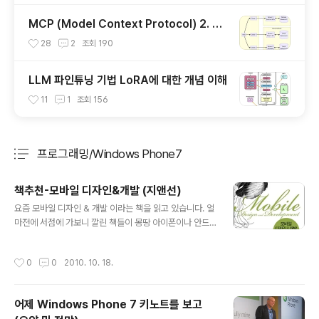
MCP (Model Context Protocol) 2. 서
버 개발하기
28
2
조회
190
LLM 파인튜닝 기법 LoRA에 대한 개념 이해
11
1
조회
156
프로그래밍/Windows Phone7
분류 전체보기
주요 글 목록
책추천-모바일 디자인&개발 (지앤선)
글 내용
요즘 모바일 디자인 & 개발 이라는 책을 읽고 있습니다. 얼
마전에 서점에 가보니 깔린 책들이 몽땅 아이폰이나 안드
로이드 개발이야기 더군요. 그만큼 요즘 모바일이 많이 관
심 받고 있다는 이야기인데. 블로그에도 포스팅 했지만 W
작성시간
0
0
2010. 10. 18.
P7도 테스트 해보고 안드로이드도 테스트해봤습니다. 아
이폰은 사실 개발 환경 설정의 귀차니즘으로 코드만 본정
도? 입니다. 제 직업이 아키텍트이기 때문에 주로 전체적인
어제 Windows Phone 7 키노트를 보고
시스템 설계를 담당합니다. 아키텍쳐링에서 가장 중요한것