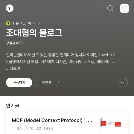
검색하기
티스토리
IT
분야 크리에이터
(새창열림)
조대협의 블로그
구독자
638
실리콘밸리에서 살고 있는 평범한 엔지니어 입니다 이메일-bwcho7
5골뱅이지메일 닷컴. 아키텍처 디자인, 머신러닝 시스템, 빅데이터 설
계, DEVOPS/SRE, 애자일 방법론,쿠버네티스,마이크로서비스, Ch
...더보기
atGPT 생성형 AI , CTO 등에 대한 기술 멘토링과 강의 진행합니다.
Linkedin : https://www.linkedin.com/in/terrycho75/
구독하기
방명록
신고하기 레이어
열기
인기글
MCP (Model Context Protocol) 1. 개
념 이해
86
10
조회
1,435