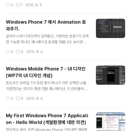
랫폼을 내놓는 것이다. 시장 상황으로 보면 이미 안드로이
리기전에 제 백그라운드에 대해서 소개할 필요가 있는데,
작성시간
0
1
2010. 8. 9.
드와 아이폰이 시장을 나눠..
94~97년정도까지 게임 개발을 했습니다. MS-DOS상에
서 인라인어셈블리와 C/C++을 이용해서 2D 게임을 만들
고, Direct-X 초창기 버전과 Direct 3D등으로 게임을 만
Windows Phone 7 에서 Animation 효
들어본 경험이 있습니다. 시절이 10년은 지났으니, 결과적
과주기.
으로 게임 프로그래밍에 대해서 기본 개념은 있지만, 요즘
글 내용
최신 게임 프로그래밍 기법에 대해서는 정보가 부족한 상
앞에서 UI에 디자인까지 입혀봤고, 이번에는 윈폰7의 강력
황임을 미리 이야기 해둡니다. 사실 윈폰7의 게임 개발 프
한 기능중 하나인 애니메이션 효과를 줘봅니다. 보시면 아
레임웍쪽에는 아주 기대가 컸습니다. 게임 이라는 컨텐츠
시겠지만 진짜 간단합니다. 앞의 예제가 텍스트 박스에 글
작성시간
0
0
2010. 8. 6.
가 스마트폰의 킬러앱중의 하나이고, 특히 윈폰7에서 XN
자를 넣고 클릭하면 위의 텍스트가 바뀌는 시나리오 였는
A를 기반으로 개발된..
데, 이번에는 클릭하면 위의 글자가 바뀌면서 뺑글 돌아가
는 형태로 바꿔봅니다. 역시 디자인을 변경하는 것이기 때
Windows Mobile Phone 7 - UI 디자인
문에, Expression Blend 4에서 작업을 합니다. 모드를
(WP7의 UI 디자인 개념)
디자인 모드에서 애니메이션 모드로 바꾸면 Objects an
글 내용
d Timeline에 각 객체별 타임라인이 나옵니다. (마치 동
윈도우즈 모바일 7의 장점 중의 하나가 아주 강력한 UI를
영상 편집기 처럼요) 이제 애니메이션 효과를 줘봅니다. 배
지원한다는 것이다. 화면 전환 애니메이션, 각 컨트롤에 대
너 글자 컨트롤인 BannerTextBlock을 선택한후에, 레코
한 커스터마이징이 매우 쉽다. 앞의 글에서 설명했듯이 일
작성시간
0
0
2010. 8. 6.
딩 모드로 전환하고, TimeFrame을 1초로 선택한후에, x
반적인 화면 레이아웃이나 배치등은 Visual Studio에서
축을 ..
XAML을 이용하여 디자인 한다. 여기에 컨트롤에 상태에
따라서 추가로 디자인이나 애니메이션 효과를 지정할 수
My First Windows Phone 7 Applicati
있는데, 이는 개발툴킷에 들어있는 "Microsoft Express
on - Hello World (개발환경에 대한 의견)
ion Blend 4 Windows Phone"이라는 도구를 사용한
글 내용
다. 마치 RIA (Rich Internet Application)개발도구와
점심먹고 와서. 잠깐 Windows Phone 7에 대한 개발환