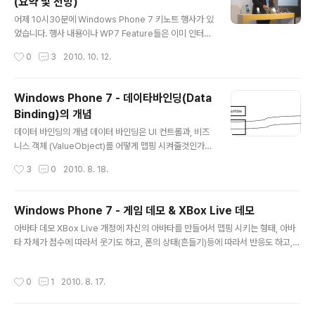
(요약 및 전망)
은 기술의 특성을 이해하고 비지니스 요구 사항을 이해해
글 내용
서 중간의 GAP을 없애고 시너지를 낼 수 있게 하는 것이
어제 10시30분에 Windows Phone 7 키노트 행사가 있
가장 중요합니다. 사실 모바일 개발이야, 플랫폼적인 특성
었습니다. 행사 내용이나 WP7 Feature들은 이미 인터넷
과 언어적인 특성을 빼면 개발 자체에 대한 내용은 크게 차
에서 떠돌고 있는 동영상들을 다 보고, WP7 개발환경으로
작성시간
0
3
2010. 10. 12.
이가 없습니다. (물론 개발 테크닉, 개발환..
테스트를 해봤기 때문에 색다르지는 않았습니다. 단 AT&
T의 전략이나, 어제 공개된 9가지의 폰등은 참으로 흥미로
웠습니다. 트위터에서의 반응도 재미있었구요. 정리를 해
Windows Phone 7 - 데이타바인딩(Data
보겠습니다. 1. AT&T의 서비스 발표 AT&T는 삼성,HTC,
Binding)의 개념
LG 3개의 폰으로 서비스를 발표했습니다. 재미있는 것은
글 내용
AT&T가 WP7과 아울러서 AT&T의 IP TV서비스인 U-
데이터 바인딩의 개념 데이터 바인딩은 UI 컨트롤과, 비즈
verse와 연동 서비스를 제공한다는 겁니다. TV 플랫폼
니스 객체 (ValueObject)를 어떻게 맵핑 시켜줄것인가를
시장은 이미 애플이나 구글 TV등의 이슈로 떠들석합니다.
정의해주는 것이다. 이 데이터 바인딩은 윈폰7에서 새롭게
작성시간
3
0
2010. 8. 18.
그런데 MS는 조용했을까요? 아닙니다. 사실 IP TV 플랫
등장한 것이 아니라 윈도우의 WPF나 실버라이트의 데이
폼의..
터바인딩과 동일한 기술이다. 딱 보고 받은 느낌은 자바의
스트럿츠나 JSF에서 컨트롤에 ValueObject를 데이터를
Windows Phone 7 - 게임 데모 & XBox Live 데모
바인딩 시키는 구조와 동일하다. (View와 Model을 논리
글 내용
아바타 데모 XBox Live 개정에 자신의 아바타를 만들어서 맵핑 시키는 형태, 아바
적으로는 분리해놓고, 데이터를 연결시키는 모델) 결국은
타 자체가 점수에 따라서 웃기도 하고, 폰의 상태(흔들기)등에 따라서 반응도 하고,
비슷한 개념은 거기서 거기라는 것. 재미있는 특징중의 하
재미있는 개념인듯. 게임 데모 중간중간 보면 알겠지만, 3D 게임 퀄러티가 상당히 훌
나가 데이터 소스가 되는 ValueObject가 .NET의 CLR
륭하다는!!
객체뿐만이 아니라 XML도 가능하단다. XML을 데이터 소
작성시간
0
1
2010. 8. 17.
스로 해서 UI Control에 데이터 바인딩이 가능하다. 용어
를..