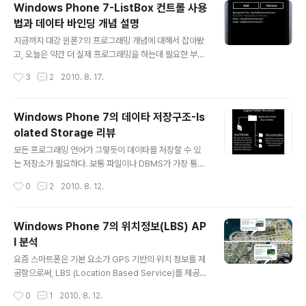
Windows Phone 7-ListBox 컨트롤 사용
법과 데이타 바인딩 개념 설명
글 내용
지금까지 대강 윈폰7의 프로그래밍 개념에 대해서 잡아봤
고, 오늘은 약간 더 실제 프로그래밍을 하는데 필요한 부분
에 대해서 알아봅니다. 스마트폰 애플리케이션을 개발하는
작성시간
3
2
2010. 8. 17.
데, 가장 많이 사용되고 필수적인 컨트롤은 ListBox 컨트
롤입니다. 전화번호 목록, 이메일 목록, 상품 목록등 각종
목록을 표시하는데 필수적으로 사용됩니다. 이번에는 이 Li
Windows Phone 7의 데이타 저장구조-Is
stBox 컨트롤의 사용방법에 대해서 알아보고, 아울러 상
olated Storage 리뷰
당히 중요한 데이터 바인딩 개념에 대해서 소개합니다. 오
글 내용
늘 만들어볼 예제 화면입니다. 위의 두개의 텍스트 박스가
모든 프로그래밍 언어가 그렇듯이 데이타를 저장할 수 있
있고, 왼쪽에는 이름을 오른쪽에는 이메일을 넣습니다. 그
는 저장소가 필요하다. 보통 파일이나 DBMS가 가장 통상
후에 Add 버튼을 누르면 아래 리스트에 추가되고, 아래 리
적인 방법인데 안타깝게도....!! 윈폰7에서는 Embedded
작성시간
0
2
2010. 8. 12.
스트에서 아이템을 선택한후에 Remove 버튼을 누르면
DBMS를 지원안한다. WM6.5까지는 기본 내장이었는
삭제되는 아주 간단한 애플리케이..
데.. 윈폰7에서는 빠졌다. 이유인 즉슨.. 클라우드를 쓰라는
것. SQL Azure 클라우드도 있으니 사용해도 되긴 하는
Windows Phone 7의 위치정보(LBS) AP
데.. 그래도.. 로컬 구동 앱에서는 DBMS가 편한건 사실이
I 분석
다.. (오픈소스로 제공되는 DBMS가 있으니 나중에 한번
글 내용
소개해보기로 하고) 윈폰7의 Persistance 저장구조는
요즘 스마트폰은 기본 요소가 GPS 기반의 위치 정보를 제
파일 시스템이다. 디렉토리를 생성하고, 각 디렉토리에 파
공함으로써, LBS (Location Based Service)를 제공하
일을 저장하는 방식이다. 그리고 또 하나가 Local Settin
게 하는건데, 당근 윈폰7도 API를 제공한다. 그런데 약간
작성시간
0
1
2010. 8. 12.
g이라는 것이 있는데, 이건, 간단하게 말하면 애플리케이
특이한데, 일단 한번 살펴보자 GPS뿐만 아니라, cellpho