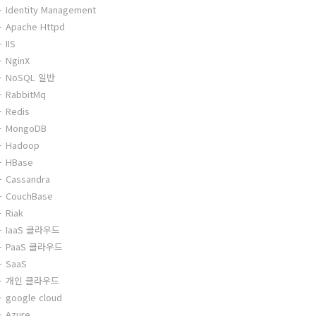
Identity Management
Apache Httpd
IIS
NginX
NoSQL 일반
RabbitMq
Redis
MongoDB
Hadoop
HBase
Cassandra
CouchBase
Riak
IaaS 클라우드
PaaS 클라우드
SaaS
개인 클라우드
google cloud
Azure