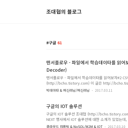
조대협의 블로그
구글
61
텐서플로우 - 파일에서 학습데이타를 읽어보자
Decoder)
텐서플로우 - 파일에서 학습데이타를 읽어보자#2 CS
(http://bcho.tistory.com) 이 글은 http://bcho.
글이다. 앞의 글을 먼저 읽고 읽기를 권장한다.앞의
빅데이타 & 머신러닝/머신러닝
2017.03.11
목록을 읽어서 큐에 넣고, 파일명을 하나씩 읽어오는
았다. 이번 글에서는 그 파일들에 있는 데이타를 읽어
닝 세션에 학습용 데이타로 불러들이는 방법을 설명
구글의 IOT 솔루션
타 읽기 (Reader)finename_queue에 파일명이
구글의 IOT 솔루션 조대협 (http://bcho.tistory
나씩 읽어서 처리하는 방법을 알아본다.파일에서 데
NEXT 행사에서 IOT 솔루션에 대한 소개가 있었는데
Reader라고 한다. 이 Reader들은 ..
놓는다. 구글의 특징은 안드로이드 플랫폼, 클라우드 ,
클라우드 컴퓨팅 & NoSQL/M2M & IOT
2017.03.10