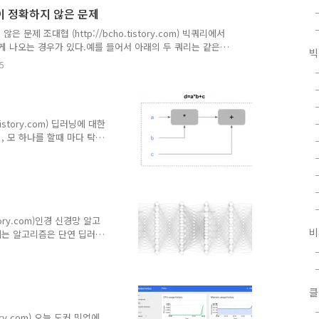
렬이 있을때, m은 행, n
 값이 정확하지 않은 문제
를 나타낸다. 아래는 3x4
, 뒤의 행렬의 열을 순차적으
않은 문제 조대협 (http://bcho.tistory.com) 빅쿼리에서
이..
 정확하게 나오는 경우가 있다.예를 들어서 아래의 두 쿼리는 같은
빅
 쿼리는 다른 값을 리턴한다.select count(*)where
5
nct id)where id="mykey"from mytable 빅쿼리에는 쿼리가
가 있고, ANSI SQL을 따르는 스탠다드 쿼리가 있다.
istory.com) 딥러닝에 대한
 모 하나를 할때 마다 탁
도 다 까먹어서 헷갈린다.)
로우 프레임웍은 이해를 해
pandas와 같은 추가적인
했을때도 자바스크립트 때문에
되었는데, 역시나 차근차근
대해 공부한 내용들을 하나
tory.com)인경 신경망 알고
의 강의를 기..
비
되는 알고리즘은 단연 딥러
 신경망 알고리즘의 새로운
론으로 연결되서 복잡한 연
산을 여러개의 간단한 노드
 아이디어이다. 이 뉴런의
클
양이 된다. 뉴런은 돌기를
입력 받고, 이를 세포체가
story.com) 오늘 도커 밋업에