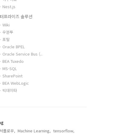
Nest.js
터프라이즈 솔루션
Wiki
우분투
포탈
Oracle BPEL
Oracle Service Bus (..
BEA Tuxedo
MS-SQL
SharePoint
BEA WebLogic
빅데이타
ag
서플로우,
Machine Learning,
tensorflow,