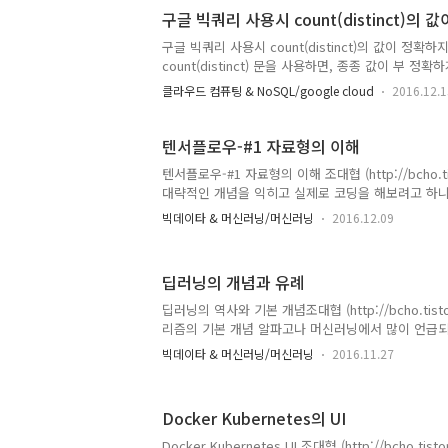
보기행과 열행렬의 가장 기본 개념은 행렬이다. mxn 행
구글 빅쿼리 사용시 count(distinct)의
은 열을 나타내며, 행은 세로의 줄수, 열은 가로줄 수 
(3행4열) 행렬이다. 곱셈 곱셈은 앞의 행렬에서 행과
구글 빅쿼리 사용시 count(distinct)의 값이 정확하지 
로 곱해준다.아래 그림을 보면 쉽게 이해가 될것이다. 
count(distinct) 문을 사용하면, 종종 값이 부
결과가 나와야 하는데, 아래 count(distinct id)를 쓴
클라우드 컴퓨팅 & NoSQL/google cloud
2016.12.1
id="mykey"from mytable select count(disti
빅쿼리에 최적화된 SQL과 유사한 Legacy SQL 쿼리
Legacy SQL 쿼리의 경우 확인해보니, ..
텐서플로우-#1 자료형의 이해
텐서플로우-#1 자료형의 이해 조대협 (http://bcho.t
대략적인 개념을 익히고 실제로 코딩을 해보려고 하니,
탁 막힌다. 파이썬이니 괜찮겠지 했는데, (사실 파이썬
빅데이타 & 머신러닝/머신러닝
2016.12.09
이건 라이브러리로 도배가 되어 있다.당연히 텐서플
야 하고, 데이타를 정재하고 시각화 하는데, numpy,
프레임웍에 대한 이해가 필요하다. node.js 시작
딥러닝의 개념과 유례
많이 헤매고 몇달이 지난후에야 어느정도 이해하게 
기초 부터 살펴봐야 하지 않나 싶다. 텐서 플로우에 
딥러닝의 역사와 기본 개념조대협 (http://bcho.tis
씩 정리할 예정인데, 이 컨텐츠들은 유투브의 이찬우님
리즘의 기본 개념 알파고나 머신러닝에서 많이 언급
닝이다.이 딥러닝은 머신러닝의 하나의 종류로 인공
빅데이타 & 머신러닝/머신러닝
2016.11.27
이름이다. 인공 신경망은 사람의 두뇌가 여러개의 뉴
산을 수행한다는데서 영감을 받아서, 머신러닝의 연
를 뉴론 처럼 상호 연결해서 복잡한 연산을 하겠다는
Docker Kubernetes의 UI
구조를 조금 더 단순하게 표현해보면 다음과 같은 모
통해서 여러 신경 자극 (예를 들어 피부에서 촉각)을 
Docker Kubernetes UI 조대협 (http://bcho.ti