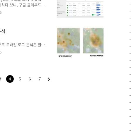
받아서 신호라는 결과로 변환
준비하다 보니, 구글 클라우드
Engine)에서 Kubernetes
6
rvice (GKE) GKE는 구글
너를 관리해주는 서비스로는
uberenetes 가 있는데,
분석
 서비스이다. 대부분의 이런
하기..
협
일반적으로 모바일 로그 분석은 클
로 가는 경우가 많다.클라
5
틱스, 야후의 플러리, 트
.이런 무료 로그 분석 솔루
줄 수 있으며, 별도의 운영
라우드 기반의 무료 솔루션의
하는 지표를 마음대로 지정을
3
4
5
6
7
 여력이 되면 별도의 로그