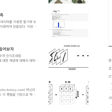
포트폴리오를 가지고 있다는
이스 OSIOT는 라즈베리
적인데, 이런 임베디드 시
예측
따라서 보안적인 문제가 없
대한 업데이트를 해줘야 하
T 데이타를 이용한 필기체 숫
 이용하여 만들었다. 이번에
는 코드를 만들어 보자 조금
내에서 HTML 을 이용하여
지를 어떤 숫자인지 인식하도
학습을한 모델을 로딩해보도록
만들어보자
 학습 시키는 코드
 새노트북에서 구현을 하도록 한다.
 숫자 인식조대협
분
신러닝에 대한 개념에 대해서 대략
ST그러면 이제 실제로 텐서
조
용할 시나리오는 MNIST
echnology database) 라는
I
미지를 0~9 사이의 숫자로
튜토리얼
t/beginners/) 을 기반으로 작
o.tistory.com) 머신러
도 이 행렬을 기반으로 하
사
는데, 행렬에 대한 기본적이
간략하게 행렬의 기본 개념과
. 행렬의 기본 개념 훝어