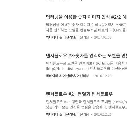
시스템 등 End to End 에 걸쳐서 상당히 다양한 
것이 장점인데 이를 잘 녹여낸 아키텍쳐 구성이다.디바
파이와 같은 임베디드 디바이스를 사용하는 것이 일반
딥러닝을 이용한 숫자 이미지 인식 #2/2-
스템 운용에 어려운 점중의 하나가 보안이다.장비에 
는지 체크를 해야 하고, 주기적으로 기능 및 보안에 
딥러닝을 이용한 숫자 이미지 인식 #2/2 앞서 MNIS
는데, 구글의 Android IOT (https://develo..
자를 인식하는 모델을 컨볼루셔널 네트워크 (CNN)을
는 이 모델을 이용해서 필기체 숫자 이미지를 인식하
빅데이타 & 머신러닝/머신러닝
2017.01.09
더 테스트를 쉽게 하기 위해서, 파이썬 주피터 노트북
마우스로 숫자를 그릴 수 있도록 하고, 그려진 이미
록 만들어 보겠다. 모델 로딩 먼저 앞의 예제에서 
텐서플로우 #3-숫자를 인식하는 모델을 
하자.이 코드는 주피터 노트북에서 작성할때, 모델을
(http://bcho.tistory.com/1156) 와 별도의
텐서플로우로 모델을 만들어보자Softmax를 이용한
코드import tensorflow as tfimport nump..
(http://bcho.tistory.com) 텐서플로우와 머
적으로 이해 했으면 간단한 코드를 한번 짜보자. MNI
빅데이타 & 머신러닝/머신러닝
2016.12.28
플로우로 모델을 만들어서 학습을 시켜보자. 예제에 사
(Mixed National Institute of Standards and T
데이타로, 손으로 쓴 숫자이다. 이 손으로 쓴 숫자 이
텐서플로우 #2 - 행렬과 텐서플로우
인식하는 예제이다. 이 예제는 텐서플로우 MNIST 
(https://www.tensorflow.org/tutorials/mnis
텐서플로우 #2 - 행렬과 텐서플로우 조대협 (http://bch
성하였는데, 설..
닝은 거의 모든 연산을 행렬을 활용한다. 텐서플로우
고, 이 행렬의 차원을 shape 라는 개념으로 표현하
빅데이타 & 머신러닝/머신러닝
2016.12.26
개념이 없으면 헷갈리기 좋다. 그래서 이 글에서는 
텐서플로우내에서 표현 방법에 대해서 알아보도록 한다