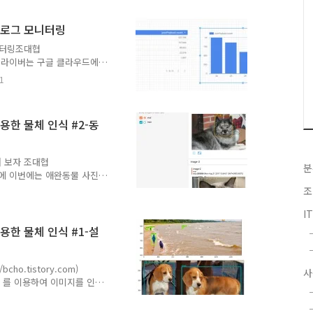
이타 모델HBase는 컬럼
를 보면 다음과 같다.각 행
 로그 모니터링
 RDBMS의 프라이머리 키와
 있는데, RDBMS 테이블
니터링조대협
개스택드라이버는 구글 클라우드에
템이다. CPU,메모리사용량
1
와 같은 미들웨어 및 애플
오픈 소스 (MongoDB,
itoring/agent/plugins/ )
를 이용한 물체 인식 #2-동
니라, AWS에 대한 모니터
고 있다.이 글에서는 스택
시켜 보자 조대협
분
on API에 이번에는 애완동물 사진
본은 Oxford-IIIT
조
g/data/pets/ 에 있다. 약
I
가지고 있다. 이번 글에서는
on API에 학습 시키는 것까
를 이용한 물체 인식 #1-설
tection API에 학습 시
 후..
/bcho.tistory.com)
사
rflow 를 이용하여 이미지를 인
공되며, 각기 다른 정확도
신러닝이나 텐서플로우에 대한