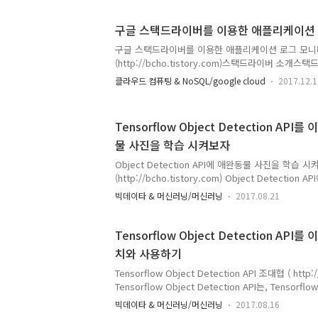
이타를 빠르게 처리할 수 있는 기능을 가지고 있다. 데
패밀리라는 데이타 모델을 사용하는데, 대략적인 구조
구글 스택드라이버를 이용한 애플리케이션
은 하나의 로우키(rowkey)를 가지고 있다. 이 키는
같은 키라고 보면 된다. 각각의 행에는 컬럼이 정의되어
구글 스택드라이버를 이용한 애플리케이션 로그 모
의 일반 컬럼과 같은 개념이라고 보면..
(http://bcho.tistory.com)스택드라이버 소
서 서비스로 제공되는 시스템 로그 및 모니터링 시스
클라우드 컴퓨팅 & NoSQL/google cloud
2017.12.1
과 같은 하드웨어에 대한 정보에서 부터 웹서버나 OS
리케이션 로그를 수집, 검색 및 분석할 수 있으며, 여러 
CouchDB, Redis - https://cloud.google.com/mon
Tensorflow Object Detection API
등에 대한 모니터링도 가능하다. 구글 클라우드 뿐 아
물 사진을 학습 시켜보자
링을 통합으로 지원하는 등, 상당히 많은 기능을 가지
드라이버를 이용하여 애플리케이션 로그를 수집하..
Object Detection API에 애완동물 사진을 학습 
(http://bcho.tistory.com) Object Detecti
데이타를 학습시켜 보도록 한다.애완 동물 학습 데이타의 원
빅데이타 & 머신러닝/머신러닝
2017.08.21
Pets lives 로 http://www.robots.ox.ac.uk/~vg
37개의 클래스에, 클래스당 200개 정도의 이미지를 
이 애완동물 데이타를 다운 받아서, Object Detecti
Tensorflow Object Detection API
지 진행을 한다.데이타를 다운로드 받은 후, Object De
치와 사용하기
키기 위해서, 데이타 포맷을 TFRecord 형태로 변환한
Tensorflow Object Detection API 조대협 ( http:/
Tensorflow Object Detection API는, Tenso
식할 수 있도록 개발된 모델로, 라이브러리 형태로 제
빅데이타 & 머신러닝/머신러닝
2017.08.16
와 속도를 가지고 있는 5개의 모델을 제공한다. 머