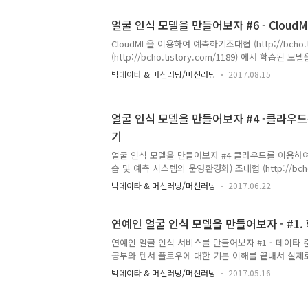
개념이 거의 없더라도 라이브러리 형태로 손쉽게 사용
데이타를 업로드해서 학습을 하여, 내 시나리오에 맞는 Ob
얼굴 인식 모델을 만들어보자 #6 - Clou
System을 손쉽게 만들 수 있다. Object Detecti
CloudML을 이용하여 예측하기조대협 (http://bcho.t
텐서플로우 1.x 와 파이썬 2.7x 버전이 사전 설치되어
(http://bcho.tistory.com/1189) 에서 학습된 
Export 하였다. 그러면 이 Export 된 모델을 이용하여 
빅데이타 & 머신러닝/머신러닝
2017.08.15
는 방법에 대해서 알아보겠다. 앞글에서도 언급했듯이, 
CloudML을 이용한다.전체 코드를
https://github.com/bwcho75/facerecognition
얼굴 인식 모델을 만들어보자 #4 -클라우
Version/face_recog_model/%2528wwoo%25
기
rediction.ipynb 를 참고하기 바란다. Export된 모
얼굴 인식 모델을 만들어보자 #4 클라우드를 이용하
습 및 예측 시스템의 운영환경화) 조대협 (http://bcho.
델을 만들고 학습도 다했다. 이제, 이 모델을 실제 운
빅데이타 & 머신러닝/머신러닝
2017.06.22
는 스케일로 포팅을 하고자 한다. 로컬 환경 대비 실
고려해야 하는 사항은 대규모 학습 데이타를 저장할 
이타를 전처리하기 위한 병렬 처리 환경 이 내용은 
연예인 얼굴 인식 모델을 만들어보자 - #1
http://bcho.tistory.com/1177에서 다루었다
연예인 얼굴 인식 서비스를 만들어보자 #1 - 데이타 
습 시킬 수 있는 컴퓨팅 파워학습된 데이타를 이용한
공부와 텐서 플로우에 대한 기본 이해를 끝내서 실제
수 있는 기능 위의 요건을 만족하면서 텐서플로우로 
였다.CNN을 이용한 이미지 인식중 대중적인 주제로 얼
러..
빅데이타 & 머신러닝/머신러닝
2017.05.16
recognition)을 주제로 잡아서, 이 모델을 만들기
호주팀에서 일하고 있는 동료인 Win woo 라는 동
을 부탁하였다. 이제 부터 연재하는 연예인 얼굴 인식 서