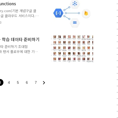
ctions
 데이타를 구할 수 있는곳먼저 얼굴
istory.com)기본 개념구글 클
어야 한다. 사람 얼..
구글 클라우드 서비스이다.
. 이벤트가 발생하면, 이벤
0
 종류는 다음과 같
se 모바일 SDK에 의해서 발
 의해서 파일이 생성,수정,삭데
- 학습 데이타 준비하기
API) 개발환경프로그래밍 언
e.js의 package.json을
이타 준비하기 조대협
론 공부와 텐서 플로우에 대한 기본
NN을 이용한 이미지 인식
)을 주제로 잡아서, 이 모델을
 있는 동료인 Win woo
이제 부터 연재하는 연예인
로 하여 설명한다. (코드 원
e )얼굴 데이타를 내려 받자먼저 얼
3
4
5
6
7