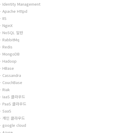
Identity Management
Apache Httpd
IIS
NginX
NoSQL 일반
RabbitMq
Redis
MongoDB
Hadoop
HBase
Cassandra
CouchBase
Riak
IaaS 클라우드
PaaS 클라우드
SaaS
개인 클라우드
google cloud
Azure