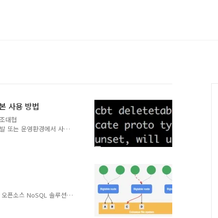
기본 사용 방법
 조대협
se를 개발 또는 운영환경에서 사용
나 또는 구글 클라우드의 빅
 로컬 환경에 HBase 설
.html#quickstart 를 참
설치가 뒤따라야 하기 때문에
 환경 변수를 설정한 후에,
rt-hbase.sh 을 수행하면
 아파치 오픈소스 NoSQL 솔루션으
rchive/bigtable.html)
의 NoSQL이며, 대용량 데