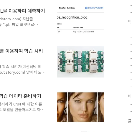
할 수 있으며, 직접 사용자
ject Detection
dML을 이용하여 예측하기
on API를 설치하기 위해서는
istory.com) 지난글
 있어야 한다. 이 글에서..
빅
모델을 *.pb 파일 포맷으로
예측 (prediction)을 하
예측은 Google
/blob/master/CloudML%20
드를 이용하여 학습 시키
29%2BML%2BEngine%2Bp
델을 CloudML에 배포하기..
여 학습 시키기(머신러닝 학
tistory.com) 앞에서 모
영 환경에서 운영할 수 있
제 운영 환경으로 확장할때
수 있는 공간대규모 학습 데
이미
. 학습 데이타 준비하기
비
. 대규모 학습 데이타를 빠르게 학
준비하기 CNN 에 대한 이론
 대규모 예측 서비스를 할
로 모델을 만들어보기로 하
환경을 올리는 방법은 여
굴 인식 (Face
로 하고 아직 실력이 미흡하여
클
료에게 모델과 튜토리얼 개발
비스는 Win woo 가 만