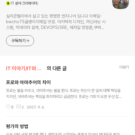
(새창열림)
IT
분야 크리에이터
실리콘밸리에서 살고 있는 평범한 엔지니어 입니다 이메일-
bwcho75골뱅이지메일 닷컴. 아키텍처 디자인, 머신러닝 시
스템, 빅데이터 설계, DEVOPS/SRE, 애자일 방법론,쿠버네
티스,마이크로서비스, ChatGPT 생성형 AI , CTO 등에 대
한 기술 멘토링과 강의 진행합니다. Linkedin :
구독하기
https://www.linkedin.com/in/terrycho75/
더보기
IT 이야기/IT와 사람
의 다른 글
프로와 아마추어의 차이
글 내용
프로는 불을 피우고, 아마추어는 불을 쬔다. 프로는 자신이 한 일에 대해 책임을
지지만, 아마추어는 책임을 회피하려고 급급한다. 프로는 기회가 오면 우선 잡
고 보지만, 아마추어는 생각만 하다 기회를 놓친다. 프로는 돌다리도 두드리고
8
2
2007. 9. 6.
건너지만, 아마추어는 두드리고도 안 건넌다. 프로는 자신의 일에 목숨을 걸지
만, 아마추어는 자신 일에 변명을 건다. 프로는 여행가이고, 아마추어는 관광객
이다. 프로는 남의 말을 잘 들어주고, 아마추어는 자기 이야기만 한다. 프로의 하
평가의 방법
루는 25시간이지만, 아마추어의 하루는 24시간뿐이다. 프로는 뚜렷한 목표가
글 내용
있지만, 아마추어는 목표가 없다. 프로는 행동을 보여 주고, 아마추어는 말로 보
오늘 인턴 사원 평가를 했다. 예전 팀장 시절에는 체계가 없어서 제대로된 평가