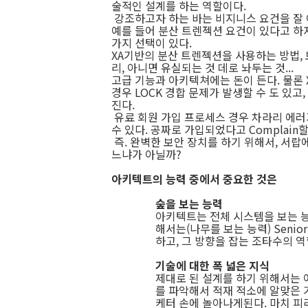
술적인 설계를 하는 역할이다.
강조하고자 하는 바는 비지니스 요건을 잘 
예를 들어 분산 트렌젝션 요건이 있다고 하자
가지 선택이 있다.
XA기반의 분산 트렌젝션을 사용하는 방법, 
리, 아니면 유실되는 것 데로 놔두는 것...
고급 기능과 아키텍쳐에는 돈이 든다. 물론
경우 LOCK 경합 문제가 발생할 수 도 있
진다.
유료 회원 가입 프로세스 경우 차라리 에러
수 있다. 공짜로 가입되었다고 Complain
즉. 완벽한 보안 장치를 하기 위해서, 서
느냐가 아닐까?
아키텍트의 능력 중에서 중요한 것은
숲을 보는 능력
아키텍트는 전체 시스템을 보는 능
해서는(나무를 보는 능력) Senio
하고, 그 방향을 잡는 조타수의 
기술에 대한 폭 넓은 지식
제대로 된 설계를 하기 위해서는
를 파악해서 적재 적소에 알맞은 
케터 손에 놀아나게된다. 마치 피