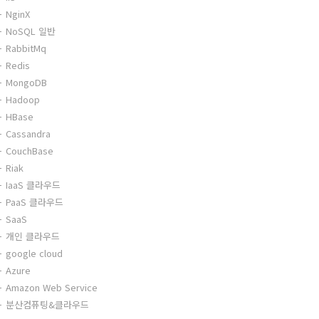
NginX
NoSQL 일반
RabbitMq
Redis
MongoDB
Hadoop
HBase
Cassandra
CouchBase
Riak
IaaS 클라우드
PaaS 클라우드
SaaS
개인 클라우드
google cloud
Azure
Amazon Web Service
분산컴퓨팅&클라우드