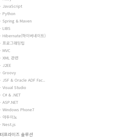
JavaScript
Python
Spring & Maven
LIBS
Hibernate(하이버네이트)
프로그래밍팁
MVC
XML 관련
J2EE
Groovy
JSF & Oracle ADF Fac..
Visual Studio
C# & .NET
ASP.NET
Windows Phone7
아두이노
Nest.js
터프라이즈 솔루션