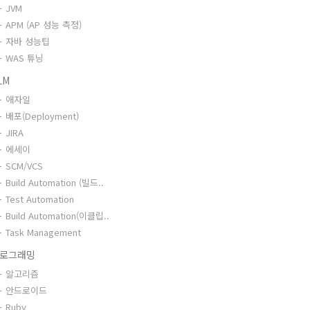
JVM
APM (AP 성능 측정)
자바 성능팁
WAS 튜닝
LM
애자일
배포(Deployment)
JIRA
에세이
SCM/VCS
Build Automation (빌드..
Test Automation
Build Automation(이클립..
Task Management
로그래밍
알고리즘
안드로이드
Ruby