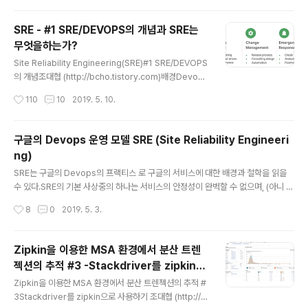
야 하는 일에 대해서 설명하면서 각각에 대해서 일부를 언
급했지만, 다시 SRE가 해야하는 일을 하기 위해서는 어떻
SRE - #1 SRE/DEVOPS의 개념과 SRE는
게(How) 해야 하는지에 대해서 다시 정리해보자.SRE는
무엇을하는가?
앞에서 언급한 다섯가지 일을 하기 위해서 아래와 같이 다
글 내용
섯 가지 방법을 사용한다. (참고 : 구글 NEXT 발표자료 htt
Site Reliability Engineering(SRE)#1 SRE/DEVOPS
ps://drive.google.com/file/d/1iOMaYIwlUBiGoG
의 개념조대협 (http://bcho.tistory.com)배경Devops
2..
는 운영팀과 개발팀을 하나의 팀으로 묶어놓고 전체적인
작성시간
110
10
2019. 5. 10.
개발 사이클을 빠르게 하고자 하는 조직 구조이자 문화이
다. 이 Devops라는 컨셉이 소개된지는 오래되었지만, D
evops의 개념 자체는 명확하지만 이 Devops를 어떻게
구글의 Devops 운영 모델 SRE (Site Reliability Engineeri
실전에 적용할것인 가는 여전히 어려운 문제였다.(예전에
ng)
정리한 Devops에 대한 개념들 1 , 2) 예전 직장들에 있을
글 내용
때 Devops의 개념이 소개되었고 좋은 개념이라는 것은
SRE는 구글의 Devops의 프랙티스 로 구글의 서비스에 대한 배경과 철학을 읽을
이해하고 있었지만, 여전히 운영팀은 필요하였고, 그 역할
수 있다.SRE의 기본 사상중의 하나는 서비스의 안정성이 완벽할 수 없으며, (아니 완
이 크게 바뀌지 않았다. 심지어 Devops를 하는 기업들도
벽하지 않게 만들며) 장애를 허용하는 모델이다.고 가용/고 성능 시스템을 만들기 위
작성시간
8
0
2019. 5. 3.
보면 기존 개발팀/운영팀이 있는데, ..
해서는 그만큼 많은 개발에 대한 노력이 소요되는데, 이로 인해서 기능 개발에 대한
속도가 느려지기 때문에, 사용자가 납득할만한 수준의 가용성을 제공하되 개발의 속
도를 유지하는 철학이다.배경을 살펴보면 구글은 모바일을 기반으로 한 B2C 서비스
Zipkin을 이용한 MSA 환경에서 분산 트렌
를 주력으로 하기 때문에, 서비스가 99.999%의 가용성을 제공하더라도, 스마트폰
젝션의 추적 #3 -Stackdriver를 zipkin으
과 통신망 자체가 그정도의 안정성을 제공하지 않기 때문에, 백앤드 서비스가 높은
글 내용
로 사용하기
가용성을 제공하더라도 사용자가 느끼는 가용성은 그 정도 ..
Zipkin을 이용한 MSA 환경에서 분산 트렌젝션의 추적 #
3Stackdriver를 zipkin으로 사용하기 조대협 (http://b