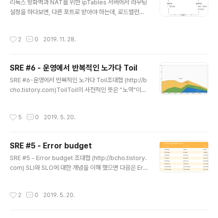
리눅스 방화벽과 NAT를 위한 ipTables 서버에서 라우팅
설정을 하다보면, 다른 포트로 받아야 하는데, 로드밸런서
나 방화벽등의 문제로 포트를 변경할 수 없는 경우가 있어
서 A포트로 들어오는 트래픽을 B포트로 변경하고 싶을때
작성시간
2
0
2019. 11. 28.
가 있다.또는 서버로 들어오는 트래픽을 IP등으로 선별적
으로 받는 것과 같은 방화벽 역할이 필요한 경우가 있는데,
방화벽을 설치하지 않고 서버단에서 간단하게 하는 방법이
SRE #6 - 운영에서 반복적인 노가다 Toil
필요한 경우가 있는데, 이러한 용도를 위해서 사용할 수 있
글 내용
는 것이 ipTables이다. ipTables는 리눅스 firewall로 i
SRE #6-운영에서 반복적인 노가다 Toil조대협 (http://b
ncoming & outgoing traffic을 rule에 따라 filtering
cho.tistory.com)ToilToil의 사전적인 뜻은 “노역"이라
하는 기능을 가지고 있다. ipTables는 table이라는 단위
는 뜻을 가지고 있는데, 비속어를 사용해서 표현하자면 운
를 가지고 있는데, 이 table ..
영 업무에서의 “노가다" 정도로 이해하면 된다. Toil 에 대
작성시간
5
0
2019. 5. 20.
한 정의를 잘 이해해야 하는데, Toil은 일종의 반복적인 쓸
모없는 작업 정도로 정의할 수 있다.경비 처리나, 회의, 주
간 업무 보고서 작성과 같은 어드민 작업은 Toil에 해당하
SRE #5 - Error budget
지 않는다. Toil은 운영상에 발생하는 반복적인 메뉴얼 작
글 내용
업인데, 다음과 같은 몇가지 특징으로 정의할 수 있다.메뉴
SRE #5 - Error budget 조대협 (http://bcho.tistory.
얼 작업이고 반복적이어야함Toil의 가장 큰 특징은 사람이
com) SLI와 SLO에 대한 개념을 이해 했으면 다음은 Err
직접 수행하는 메뉴얼 작업이라는 것이다. 그리고 어쩌다
or budget에 대한 개념을 이해해야 한다.Error budget
한번이 아니라 지속적으로 발생하는 반복적인 작..
은 단순하게 생각하면Error budget = [100% - availa
작성시간
2
0
2019. 5. 20.
bility target] 와 같다. 예를 들어 설명하면, 한달에 SLO
가 99.999%를 목표치로 설정했다면, 한달간 SLO는 0.0
01%의 다운 타임을 허용하게되고, 이 0.001%가 Error