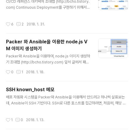
특징인데, 배포 단계는 여러개의 스텝이 복합적으로 수행
CI/CD 레퍼런스 아키텍쳐 조대협 (http://bcho.tistory.
되는 단계이기 때문에, 복잡한 워크 플로우에 대한 관리가
com) Continuous Deployment를 구현하기 위해서는
필요하다.하나의 배포 시나리오를 통해서 오케스트레이션
여러가지 프레임웍을 조합할 수 있다. 배포를 위한 Chef,P
파이프라인에 대해서 이해해보도록 하자코드를 받아서
uppet과 같은 Configuration management tools,
작성시간
6
2
2018. 1. 31.
빌..
그리고 네트워크, VM등을 코드로 설정하기 위한 Terrafo
rm 과 같은 Infrastructure as a code, VM 이미지를
만들기 위한 Packer 등 다양한 솔루션 조합이 가능한데,
Packer 와 Ansible을 이용한 node.js V
이 글에서는 이러한 솔루션을 조합하여 어떻게 Continuo
M 이미지 생성하기
us Deployment 파이프라인을 구현할 수 있는지에 대해
글 내용
서 설명하고, 구체적인 솔루션 제안을 통하여 레퍼런스 아
Packer와 Ansible을 이용하여, node.js 이미지 생성하
키텍쳐를 제안하고자 한다.1. Terraform + Ansibl..
기 조대협 (http://bcho.tistory.com) 앞서 글에서 패커
를 이용한 이미지 생성 및, 이미지 타입(http://bcho.tisto
작성시간
0
1
2018. 1. 18.
ry.com/1226) 에 대해서 알아보았다. 이번 글에서는 no
de.js 가 깔려있는 파운데이션 타입의 구글 클라우드 VM
이미지를 패커와 앤서블을 이용해서 구현해 보도록 한다.
SSH known_host 메모
이 글을 이해하기 위해서는 http://bcho.tistory.com/1
글 내용
배포 자동화 시스템을 Packer와 Ansible을 이용해서 만드려고 하나씩 살표보는
225 에 대한 이해가 필요하다. 구성은 다음과 같다. 패커
데, Ansible이 SSH 기반이다. SSH로 다른 호스트를 접근하려면, 처음에, 해당 호
를 이용하여, Debian OS 기반의 이미지를 만든 후에, 패
스트의 FingerPrint를 등록할것인지를 물어보는데, 이로 인해서 Ansible 스크립
커의 Provisioner를 이용하여 Ansible을 설치하고, 이
트를 처음 실행할때, 이 물어보는 프롬프트 때문에, 스크립트가 중간에 멈추거나 또
설치된 Ansible을 이용하여 node.js등을 설치하는 ..
작성시간
1
0
2018. 1. 13.
는 입력을 받지 못해서 대상 호스트로 접속이 안될 수 있다. 한번 Finger Print를 등
록해놓으면, 다음부터는 물어보지 않기 때문에 문제는 없지만, 이를 해결하기 위해서
는 처음에도 물어보지 않도록 미리 등록을 해놓아야 한다. 대략 내용을 보니, Finger