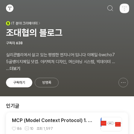
검색하기
티스토리
IT
분야 크리에이터
(새창열림)
조대협의 블로그
구독자
638
실리콘밸리에서 살고 있는 평범한 엔지니어 입니다 이메일-bwcho7
5골뱅이지메일 닷컴. 아키텍처 디자인, 머신러닝 시스템, 빅데이터 설
계, DEVOPS/SRE, 애자일 방법론,쿠버네티스,마이크로서비스, Ch
...더보기
atGPT 생성형 AI , CTO 등에 대한 기술 멘토링과 강의 진행합니다.
Linkedin : https://www.linkedin.com/in/terrycho75/
구독하기
방명록
신고하기 레이어
열기
인기글
MCP (Model Context Protocol) 1. 개
념 이해
86
10
조회
1,597