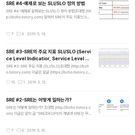
SRE #4-예제로 보는 SLI/SLO 정의 방법
budget이된다. 위의 표는 가용성에 따라서, 허용되는 장
글 내용
애 시간을 정리해놓은 표이다.앞의 예제에서 99.999% 가
SRE #4-예제로 살펴보는 SLI/SLO 정의 방법조대협 (htt
용률을 목표로 봤을 때 허용되는 장애시간은, 0.001%로
p://bcho.tistory.com) 앞에서 SRE의 주요 지표인 SL
다운 타임은 한달에 25.9 초만 허용된다. 그러..
O/SLI의 개념에 대해서 설명하였는데, 그러면 실제 서비스
에서는 어떻게 SLO/SLI를 정의하는지에 대해서 알아본다.
작성시간
7
0
2019. 5. 14.
SLI는 사용자 스토리당 3~5개 정도가 적당하다. 사용자
스토리는 로그인, 검색, 상품 상세 정보와 같이 하나의 기능
을 의미한다고 보면된다. 아래 그림과 같은 간단한 게임 서
SRE #3-SRE의 주요 지표 SLI/SLO (Servi
비스가 있다고 가정하자. 이 서비스는 웹사이트를 가지고
ce Level Indicatior, Service Level O
있고, 그리고 앱을 통해서 접근이 가능한데, 내부적으로 A
글 내용
bjectives)
PI 서비스를 통해서 서비스가 된다. 내부 서비스에는 사용
SRE #3-SRE 주요 지표 (SLI/SLO)조대협 (http://bch
자 랭킹(Rank ), 사용자 프로파일 (User profiles) 등의
o.tistory.com) 이글은 앞글 (https://bcho.tistory.co
서비스가 있다. 이 서비스에서 "사용자..
m/1327)과 연결 됩니다.앞에 까지 SRE가 무엇이고, SRE
작성시간
15
1
2019. 5. 12.
가 하는일은 무엇이며, 어떻게 그 일을 수행 하는지에 대해
서 알아보았다. SRE 프랙티스 에서는 의사 결정을 데이터
에(data based decision) 따라 하기 때문에, 데이타 즉
SRE #2-SRE는 어떻게 일하는가?
지표를 정의하는 것이 중요하다. 그러면 SRE 에서는 어떻
글 내용
SRE는 어떻게 일하는가? 조대협 (http://bcho.tistory.c
게 지표를 정의하고 활용하는지에 대해서 알아본다. SLI
om) 이글은 앞의 글 "SRE/DEOPS의 개념과 SRE는 무엇
(Service Level Indicator)SLI는 서비스에 대한 수준을
을 하는가?" (https://bcho.tistory.com/1325) 와 연결
측정하여, 정량적으로 정의한 지표이다. "REST API의 응
된 글입니다.How SRE does Devops?그럼 SRE들은
답시간 = 300ms"와 같이 절대 값을 사용하기도 하지..
작성시간
7
0
2019. 5. 10.
이런한 일들을 어떤 방법으로 수행할까? 앞에서 SRE가 해