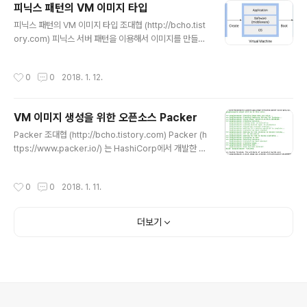
피닉스 패턴의 VM 이미지 타입
Print를 등록하는 프롬프트에서 등록을 하게 되면, 해당 호스트는 ~/.ssh/known_
글 내용
hosts 라..
피닉스 패턴의 VM 이미지 타입 조대협 (http://bcho.tist
ory.com) 피닉스 서버 패턴을 이용해서 이미지를 만들때,
그러면 이미지에 어디까지 패키징이 되어야할지 결정할 필
요가 있다. 정답은 없지만 몇가지 정형화된 패턴을 찾을 수
작성시간
0
0
2018. 1. 12.
는 있다 OS Image가상화 환경이나 클라우드를 사용하면
디폴트로 사용하는 패턴으로 이미지가 OS 단위로 되어 있
는 패턴이다. 우분투 이미지, 윈도우 이미지와 같이 OS 단
VM 이미지 생성을 위한 오픈소스 Packer
위로 이미지가 되어 있다. 피닉스 패턴을 사용할 경우 애플
글 내용
리케이션 배포시, 이미지를 이용해서 VM 을 생성하고 VM
Packer 조대협 (http://bcho.tistory.com) Packer (h
이 기동될때, Configuration management 도구를 이
ttps://www.packer.io/) 는 HashiCorp에서 개발한 가
용하여 소프트웨어 스택 (미들웨어, 라이브러리등)과 애플
상 머신 이미지를 만들어주는 오픈소스이다. 예를 들어서,
리케이션 코드를 배포하는 방식이다. Foundation..
아마존 클라우드 AMI이미지나, 구글 클라우드 이미지를
작성시간
0
0
2018. 1. 11.
스크립트를 이용하여 생성이 가능하다.하나의 스크립트를
이용하여, 구글 클라우드, VMWare, 아마존 클라우드 등
여러 클라우드 환경 (가상화 환경)과 컨테이너 엔진용 이미
더보기
지를 생성할 수 있다. Chef,Puppet,Ansible과 같은 Co
nfiguration management 툴과 혼동이 될 수 있지만, P
acker는 OS 이미지를 만들어주는 역할을 하고, Configu
ration management 툴들은 이렇게 만들어진 이미지
위..
의안내