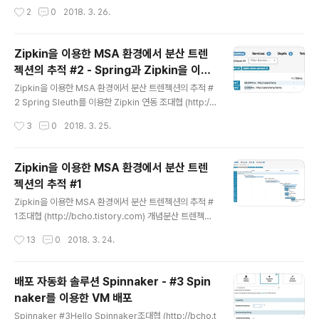
cho.tistory.com) 앞의 예제에서는 간단하게 Zipkin 서
작성시간
2
0
2018. 3. 26.
버를 메모리 스토리지를 이용해서 올렸는데, 운영환경에서
는 적절하지 않다. 실 운영환경에서는 대규모 트래픽 저장
및 쿼리를 위해서 Cassandra나 Elastic Search 등을
Zipkin을 이용한 MSA 환경에서 분산 트렌
사용해야 하는데, 설정과 운영이 어렵다.이에 대한 대안으
젝션의 추적 #2 - Spring과 Zipkin을 이용
로 구글 클라우드에는 분산 트렌젝션 추적을 위한 Stack
글 내용
한 추적
driver trace (https://cloud.google.com/trace/) 라
Zipkin을 이용한 MSA 환경에서 분산 트렌젝션의 추적 #
는 기능이 있다. 자체적인 SDK를 이용하여 트렌젝션을 추
2 Spring Sleuth를 이용한 Zipkin 연동 조대협 (http://
적하는 것도 가능하지만, Zipkin 클라이언트로 부터 로그
bcho.tistory.com) 앞글에 이어서 이번에는 실제로 어플
작성시간
3
0
2018. 3. 25.
를 수집할 ..
리케이션에서 분산 로그를 추적해보도록 한다.스프링 부트
애플리케이션을 Zipkin과 연동하기 위해서는 Sleuth라는
라이브러리를 사용하면 된다.구조우리가 구현하고자 하는
Zipkin을 이용한 MSA 환경에서 분산 트렌
예제의 구조는 다음과 같다. API Client는 User 서비스를
젝션의 추적 #1
호출하고, User 서비스는 Item 서비스를 호출하여 사용
글 내용
자의 Item 정보를 리턴 받아서 리턴 받은 내용을 API Clie
Zipkin을 이용한 MSA 환경에서 분산 트렌젝션의 추적 #
nt에 호출한다.User와 Item 서비스는 모두 Spring Boo
1조대협 (http://bcho.tistory.com) 개념분산 트렌젝션
t 1.5 버전으로 개발하였다. Spring 2.0은 아직 나온지가
이랑 여러개의 서비스를 걸쳐서 이루어 지는 트렌젝션을
작성시간
13
0
2018. 3. 24.
얼마되지..
추적하는 기능을 정의한다.마이크로 서비스 아키텍쳐 (이
하 MSA)와 같은 구조에서는 하나의 HTTP 호출이 내부
적으로 여러개의 서비스를 거쳐서 일어나게 되는데, 그러
배포 자동화 솔루션 Spinnaker - #3 Spin
면 어느 구간에서 병목이 생기는지 추적하기가 어려워진
naker를 이용한 VM 배포
다.아래 그림을 보면 클라이언트가 Service A를 호출하
글 내용
고, Service A 가 Service B,D 를, Service B가 Servi
Spinnaker #3Hello Spinnaker조대협 (http://bcho.t