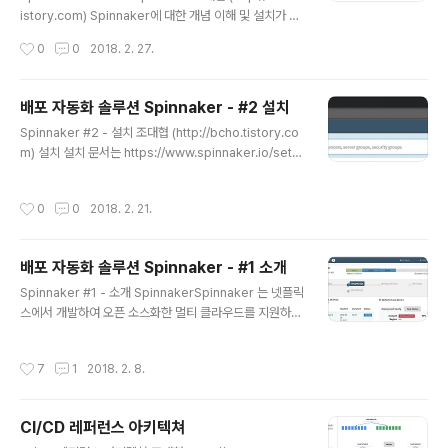
ce C를 호출한다. 이렇게 트렌젝션이 여러 컴포넌트의 조
istory.com) Spinnaker에 대한 개념 이해 및 설치가 끝
합을 통해서 발생하기 때문에 Jennifer와 같은 전통적인
났으면, 이제 간단한 애플리케이션을 배포해보자.여기서
작성시간
0
0
2018. 2. 27.
APM (Application Performance..
사용하는 애플리케이션은 node.js로 8080 포트에 “Thi
s is Default” 라는 메세지를 출력하는 간단한 애플리케이
션이다. VM이 기동되면 자동으로 이 node.js 서버가 기
배포 자동화 솔루션 Spinnaker - #2 설치
동되도록 설정을 해놓은 VM이미지를 만들어놓았다. 만약
글 내용
Spinnaker #2 - 설치 조대협 (http://bcho.tistory.co
에 같은 테스트를 하고자 한다면 간단한 애프리케이션을
m) 설치 설치 문서는 https://www.spinnaker.io/setu
만들어도 좋고, nginx나 apache 웹서버를 설치해놓은 이
p/ 를 참고하면 된다.설치 가이드를 보면 Quick Install 가
미지를 사용해도 좋다. Create Application먼저 node.j
이드와 수동 인스톨 가이드를 제공하고 있다. 퀵인스톨 : ht
s 클러스터를 배포할 애플리케이션을 정의한다. 아래 처럼
작성시간
0
0
2018. 2. 21.
tps://www.spinnaker.io/setup/quickstart/ 수동 인
메뉴에서 애플리케이션을..
스톨 : https://www.spinnaker.io/setup/install/ 퀵 인
스톨 가이드는 대규모 운영용으로는 어렵고 하나의 인스턴
배포 자동화 솔루션 Spinnaker - #1 소개
스에, 모든 마이크로 서비스가 인스톨 되는 모델로, 소규모
글 내용
운영이나 또는 데모용으로 손쉽게 사용이 가능하다. 수동
Spinnaker #1 - 소개 SpinnakerSpinnaker 는 넷플릭
으로 인스톨 하는 방법은 다소 까다롭기 때문에, Quick In
스에서 개발하여 오픈 소스화한 멀티 클라우드를 지원하는
stall 부터 진행하는 것을 ..
Continuous Delivery Platform 이다. 구글 클라우드,
아마존, 마이크로소프트등 대부분의 메이져 클라우드를 지
작성시간
7
1
2018. 2. 8.
원하며, Kubernetes 나, OpenStack 과 같은 오픈소스
기반의 클라우드 또는 컨테이너 플랫폼을 동시에 지원한
다.시나리오Spinnaker 의 특징은 멀티 클라우드 지원성
CI/CD 레퍼런스 아키텍쳐
뿐만 아니라, 오케스트레이션 파이프라인 구조를 지원한다
글 내용