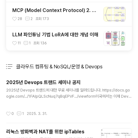
MCP (Model Context Protocol) 2. 서
버 개발하기
28
2
조회
173
LLM 파인튜닝 기법 LoRA에 대한 개념 이해
11
1
조회
136
클라우드 컴퓨팅 & NoSQL/운영 & Devops
분류 전체보기
주요 글 목록
2025년 Devops 트랜드 세미나 공지
글 내용
2025년 Devops 트랜드에 대한 무료 세미나를 알려드립니다. https://docs.go
ogle.com/.../1FAIpQLScNuq7qBqEPVF.../viewform미국에서는 이제 Devo
ps는 너무 필수적인 것이라 많이 이야기 하지 않습니다. 그보다 비용 효율화를 위한
Finops, 보안을 위한 Secops와 개발과/운영을 밀접하게 연계해서 비즈니스 임팩
작성시간
0
1
2025. 3. 31.
트를 주기 위한 부분을 많이 고민합니다.2025년 Devops트랜드에 대해서 구글의
정명훈님과 전 화해 CTO님 이재광님이 준비했습니다.
리눅스 방화벽과 NAT를 위한 ipTables
글 내용