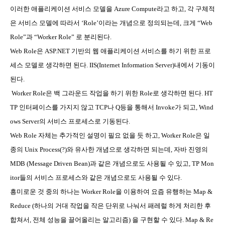
이러한 애플리케이션 서비스 모델을
Azure Compute
라고 하고
,
각 구체적
은 서비스 모델에 따라서
‘Role’
이라는 개념으로 정의되는데
,
크게
“Web
Role”
과
“Worker Role”
로 분리된다
.
Web Role
은
ASP.NET
기반의 웹 애플리케이션 서비스를 하기 위한 프로
세스 모델로 생각하면 된다
. IIS(Internet Information Server)
내에서 기동이
된다
.
Worker Role
은 백 그라운드 작업을 하기 위한
Role
로 생각하면 된다
. HT
TP
인터페이스를 가지지 않고
TCP
나
Q
등을 통해서
Invoke
가 되고
, Wind
ows Server
의 서비스 프로세스로 기동된다
.
Web Role
자체는 추가적인 설명이 필요 없을 듯 하고
, Worker Role
은 일
종의
Unix Process(?)
와 유사한 개념으로 생각하면 되는데
,
자바 진영의
MDB (Message Driven Bean)
과 같은 개념으로도 사용될 수 있고
, TP Mon
itor
들의 서비스 프로세스와 같은 개념으로도 사용될 수 있다
.
흥미로운 것 중의 하나는
Worker Role
을 이용하여 요즘 유행하는
Map &
Reduce (
하나의 거대 작업을 작은 단위로 나눠서 패레럴 하게 처리한 후
합쳐서
,
전체 성능을 끌어올리는 알고리즘
)
을 구현할 수 있다
. Map & Re