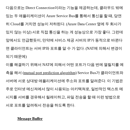
다음으로는
Direct Connection
이라는 기능을 제공하는데
,
클라우드 밖에
있는 두 애플리케이션이
Azure Service Bus
를 통해서 통신을 할 때
,
당연
히
Cloud
를 거치면 성능이 저하된다
. (Azure Data Center
옆에 두 회사가
있지 않는 이상
)
서로 직접 통신을 하는 게 성능상으로 가장 좋다
.
그런데
앞에서도 언급했듯이
,
만약에 서비스 제공 서버의
IP
가 동적으로 바뀐다
면 클라이언트는 서버
IP
와 포트를 알 수 가 없다
. (NAT
에 의해서 변경이
되기 때문에
)
이를 해결하기 위해서
NAT
에 의해서 어떤 포트가 다음 번에 열릴지를 예
측을 해서
(
mutual port prediction algorithm)
Service Bus
가 클라이언트와
서버에 서로 상대방 애플리케이션에 주소와 포트를 알려준다
.
이 기법은
주로 인터넷 메신져에서 많이 사용되는 아키텍쳐로
,
일반적인 텍스트 메
시지를 서버를 경유해서 릴레이하고
,
파일 전송을 할 때 이런 방법으로
서로 포트를 알려줘서 전송을 하도록 한다
.
Message Buffer