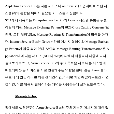
AppFabric Service Bus
는 다른 서비스나
on-premise (
기업내에 배포된 시
스템
)
과의 통합을 위해서 필요한 서비스들의 집합이다
.
SOA
에서 사용되는
Enterprise Service Bus
가
Legacy
시스템 통합을 위한
아답터 지원
, Message Exchange Pattern
의 변화
,Cross Cutting Concern (
보
안 및 로깅 처리
),SLA, Message Routing
및
Transformation
에 집중을 한다
면
, Internet Service Bus
는
Network
간의 메시지 릴레이와
Message Exchan
ge Pattern
에 집중 되어 있다
.
보안과
Message Routing,Transformation
은
A
ppFabric
내의 다른 서비스
(ACS
와
WF)
에 의해서 제공되니 나중에 다시
살펴보기로 하고
, Azure Service Bus
의 주요 목적은 서로 다른 시스템에
배포되어 있는 서비스를 서로 연결해주는 역할을 한다
.
같은
Azure
클라
우드 내에 있건 아니면 다른 센터간이건
,
아니면 기업과 클라우드간의 연
결이건
,
이를 위해서 릴레이라는 개념을 사용하는데 살펴보도록 한다
.
Message Relay
앞에서도 설명했듯이
Azure Service Bus
의 주요 기능은 메시지에 대한 릴