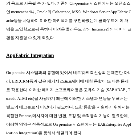
의 용도로 사용될 수 가 있다
.
기존의
On-premise
시스템에서는 오픈소스
인
memcached
나
, Oracle
의
Coherence, MS
의
Windows Server AppFabric C
ache
등을 사용하여 이러한 아키텍쳐를 구현하였는데
,
클라우드에 이 개
념을 도입함으로써 특히나 어려운 클라우드 상의
Instance
간의 데이터 교
환을 지원할 수 있게 되었다
.
AppFabric Integration
On-premise
시스템과의 통합에 있어서 네트워크 회선상의 문제뿐만 아니
라
, ERP,CRM
등과 같은 패키지 소프트웨어에 대한 통합이 또 다른 문제
로 작용한다
.
이러한 패키지 소프트웨어등은 고유의 기술
(SAP ABAP , T
uxedo ATMI etc)
을 사용하기 때문에 이러한 시스템과 연동을 위해서는
별도의 테크놀로지 아답터가 필요하다
.
또한 통합을 지원하기 위해서는
복잡한
Process,
메시지에 대한 변환
,
로깅 및 추적등의 기능이 필요한데
,
이러한 영역은 전통적으로
On premise
시스템에서는
EAI(Enterprise Appl
ication Integration)
을 통해서 해결되어 왔다
.