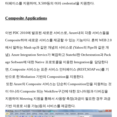
터페이스를 지원하며
, X.509
등의 여러
credential
을 지원한다
.
Composite Applications
이번
PDC 2010
에 발표된 새로운 서비스로
, Azure
내의 각종 서비스들을
Composite
하여 새로운 서비스를 제공할 수 있는 기능이다
.
흔히
WEB 2.0
에서 말하는
Mash up
과 같은 개념의 서비스로
(Yahoo
의
Pipe
와 같은 개
념
). Azure Integration Service
가 복잡하고
Stateful
한
Orchestration
과
Pack
age Software
에 대한
Native
프로토콜을 이용한
Integration
을
담당한다
면
, Composite
서비스는 표준 서비스 인터페이스
(REST,SOAP etc)
를 기
반으로 한
Mediation
기반의
Composition
을 지원한다
.
또한
Azure
의
Composite
서비스는 단순히
Composition
만을 지원하는 것
이 아니라
Composite
되는
Workflow
구간에 대한 모니터링과 디버깅을
지원하며
Metering
지원을 통해서 사용량 측정
(
과금이 필요한 경우 과금
기반 자료로 사용 가능
)
등의 서비스를 제공한다
.