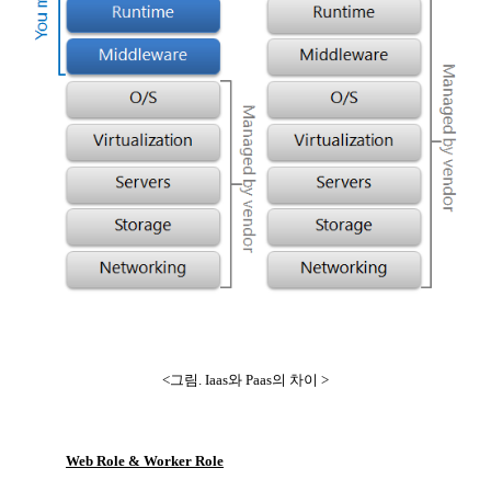
<
그림
. Iaas
와
Paas
의 차이
>
Web Role & Worker Role