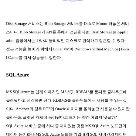
Disk Storage
서비스는
Blob Storage
서비스를
Disk
로
Mount
해놓은 서비
스이다
. Blob Storage
가
API
를 통해서 접근한다면
, Disk Storage
는
Applic
ation
입장에서는 하나의 물리적인 디스크로 인식하고 접근할 수 있다
.
접근 성능을 높이기 위해서
Local VM
에
(Windows Virtual Machine) Loca
l Cache
를 둬서 성능을 보장한다
.
SQL Azure
MS SQL Azure
는 쉽게 이해하면
MS SQL RDBMS
를 통째로 클라우드에
올려놨다고 생각하면 된다
. RDBMS
를 클라우드에서 사용할 수 있는 것
이다
. Amazon
의 경우
EC2
에
Oracle
이미지를 올려놓고 사용할 수 있지만
클라우드 플랫폼 자체에 녹여놨다고 보기는 약간 어렵지 않을까
?
SQL Azure
서비스 중에 하나 중 재미있는 것은
MS SQL Azure
노드간의
데이터 동기화나
MS SQL Azure
노드와 기업내의
SQL
서버간의 데이터