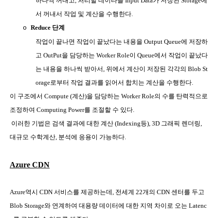
하나씩 꺼내고
,
처리할 데이타를
Input Data
가 저장된
Storage
에
서 꺼내서 작업 및 계산을 수행한다
.
Reduce
단계
o
작업이 끝나면 작업이 끝났다는 내용을
Output Queue
에 저장하
고
OutPut
을 담당하는
Worker Role
이
Queue
에서 작업이 끝났다
는 내용을 하나씩 받아서
,
위에서 계산이 저장된 각각의
Blob St
orage
로부터 작업 결과를 읽어서 합치는 계산을 수행한다
.
이 구조에서
Compute (
계산
)
을 담당하는
Worker Role
의 수를 탄력적으로
조정하여
Computing Power
를 조절할 수 있다
.
이러한 기법은 검색 결과에 대한 계산
(Indexing
등
), 3D
그래픽 렌더링
,
대규모 수학계산
,
분석에 응용이 가능하다
.
Azure CDN
Azure
역시
CDN
서비스를 제공하는데
,
전세계
22
개의
CDN
센터를 두고
Blob Storage
와 연계하여 대용량 데이터에 대한 지역 차이로 오는
Latenc