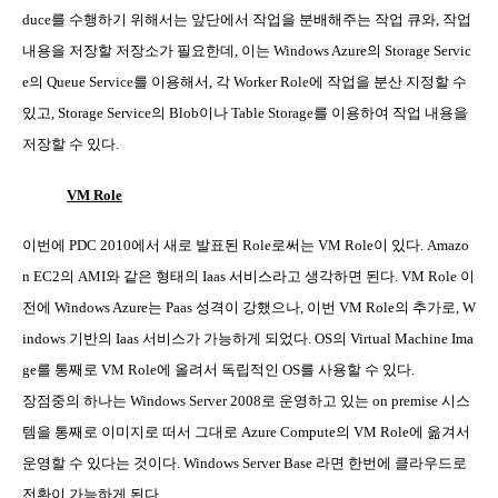
duce
를 수행하기 위해서는 앞단에서 작업을 분배해주는 작업 큐와
,
작업
내용을 저장할 저장소가 필요한데
,
이는
Windows Azure
의
Storage Servic
e
의
Queue Service
를 이용해서
,
각
Worker Role
에 작업을 분산 지정할 수
있고
, Storage Service
의
Blob
이나
Table Storage
를 이용하여 작업 내용을
저장할 수 있다
.
VM Role
이번에
PDC 2010
에서 새로 발표된
Role
로써는
VM Role
이 있다
. Amazo
n EC2
의
AMI
와 같은 형태의
Iaas
서비스라고 생각하면 된다
. VM Role
이
전에
Windows Azure
는
Paas
성격이 강했으나
,
이번
VM Role
의 추가로
, W
indows
기반의
Iaas
서비스가 가능하게 되었다
. OS
의
Virtual Machine Ima
ge
를 통째로
VM Role
에 올려서 독립적인
OS
를 사용할 수 있다
.
장점중의 하나는
Windows Server 2008
로 운영하고 있는
on premise
시스
템을 통째로 이미지로 떠서 그대로
Azure Compute
의
VM Role
에 옮겨서
운영할 수 있다는 것이다
. Windows Server Base
라면 한번에 클라우드로
전환이 가능하게 된다
.