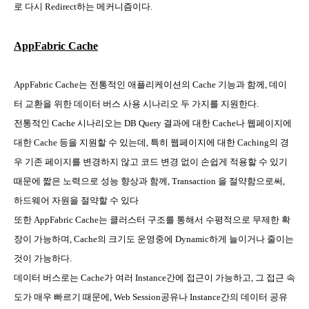
로 다시
Redirect
하는 메커니즘이다
.
AppFabric Cache
AppFabric Cache
는 전통적인 애플리케이션의
Cache
기능과 함께
,
데이
터 교환을 위한 데이터 버스 사용 시나리오 두 가지를 지원한다
.
전통적인
Cache
시나리오는
DB Query
결과에 대한
Cache
나 웹페이지에
대한
Cache
등을 지원할 수 있는데
,
특히 웹페이지에 대한
Caching
의 경
우 기존 페이지를 변경하지 않고 코드 변경 없이 손쉽게 적용할 수 있기
때문에 짧은 노력으로 성능 향상과 함께
, Transaction
을 절약함으로써
,
하드웨어 자원을 절약할 수 있다
또한
AppFabric Cache
는 클러스터 구조를 통해서 수평적으로 무제한 확
장이 가능하며
, Cache
의 크기도 운영중에
Dynamic
하게 늘이거나 줄이는
것이 가능하다
.
데이터 버스로는
Cache
가 여러
Instance
간에 접근이 가능하고
,
그 접근 속
도가 매우 빠르기 때문에
, Web Session
공유나
Instance
간의 데이터 공유