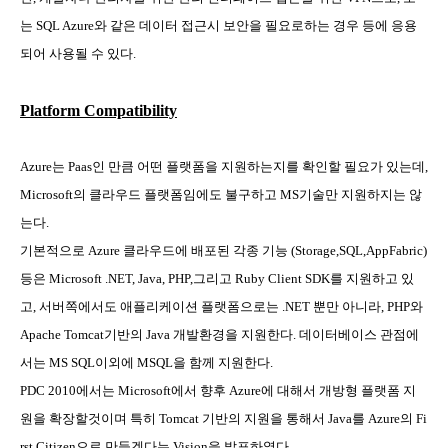
는
SQL Azure
와 같은 데이터 접근시 보안을 필요로하는 경우 등에 응용
되어 사용될 수 있다
.
Platform Compatibility
Azure
는
Paas
인 만큼 어떤 플랫폼을 지원하는지를 확인할 필요가 있는데
,
Microsoft
의 클라우드 플랫폼임에도 불구하고
MS
기술만 지원하지는 않
는다
.
기본적으로
Azure
클라우드에 배포된 각종 기능
(Storage,SQL,AppFabric)
등은
Microsoft .NET, Java, PHP,
그리고
Ruby Client SDK
를 지원하고 있
고
,
서버쪽에서도 애플리케이션 플랫폼으로는
.NET
뿐만 아니라
, PHP
와
Apache Tomcat
기반의
Java
개발환경을 지원한다
.
데이터베이스 관점에
서는
MS SQL
이외에
MSQL
을 함께 지원한다
.
PDC 2010
에서는
Microsoft
에서 향후
Azure
에 대해서 개방형 플랫폼 지
원을 확장할것이며 특히
Tomcat
기반의 지원을 통해서
Java
를
Azure
의
Fi
rst Citizen
으로 만들겠다는
Vision
을 발표하였다
.