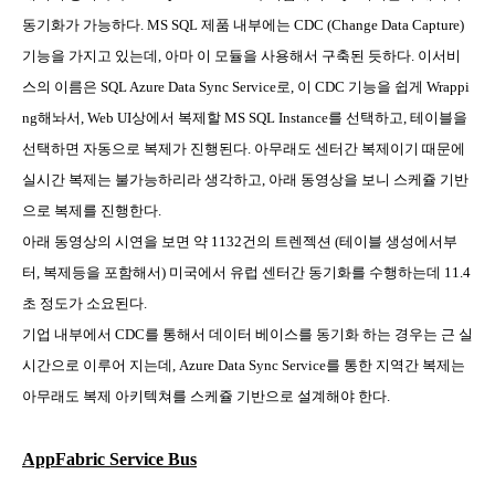
동기화가 가능하다
. MS SQL
제품 내부에는
CDC (Change Data Capture)
기능을 가지고 있는데
,
아마 이 모듈을 사용해서 구축된 듯하다
.
이서비
스의 이름은
SQL Azure Data Sync Service
로
,
이
CDC
기능을 쉽게
Wrappi
ng
해놔서
, Web UI
상에서 복제할
MS SQL Instance
를 선택하고
,
테이블을
선택하면 자동으로 복제가 진행된다
.
아무래도 센터간 복제이기 때문에
실시간 복제는 불가능하리라 생각하고
,
아래 동영상을 보니 스케쥴 기반
으로 복제를 진행한다
.
아래 동영상의 시연을 보면 약
1132
건의 트렌젝션
(
테이블 생성에서부
터
,
복제등을 포함해서
)
미국에서 유럽 센터간 동기화를 수행하는데
11.4
초 정도가 소요된다
.
기업 내부에서
CDC
를 통해서 데이터 베이스를 동기화 하는 경우는 근 실
시간으로 이루어 지는데
, Azure Data Sync Service
를 통한 지역간 복제는
아무래도 복제 아키텍쳐를 스케쥴 기반으로 설계해야 한다
.
AppFabric Service Bus