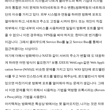
레이다
.
엔터프라이즈 시스템과 다르게 클라우드와 특히 기업내 시스템
과의 통합은 거리 문제와
NAT(
네트워크 주소 변환
),
방화벽등의 네트워크
단의 이슈를 가지고 있다
.
외부 시스템과 연동을 하려면 방화벽 포트도
열어줘야 하고
,
네트워크 주소도 고정을 시켜야 한다
.
또는 개인이 직접
외부에서 기업 내부의 서비스를 사용하려면 일일이 방화벽 포트를 열어
줄 수 없으니 이런 경우에는
VPN
등을 써야 하지요
.
한마디로 번거롭다
이겁니다
.
그래서 클라우드에
Service Bus
를 놓고
Service Bus
를 통해서
접근하겠다는 사상이다
.
여기에 더해서 방화벽이나
NAT
와 같이 서버의 주소가 변할 때 도 대응하
게 하려면 어떤 방식이 필요한가
?
보통
J2EE
의
WebLogic
같은
Web Appli
cation Server (WAS)
도 비슷한 문제를 가지고 있다
. WAS
앞단에 로드밸런
서를 두고
WAS
인스턴스에 로드를 밸런싱 해주는데
,
로드밸런서가 밖에
있으면 마찬가지로 방화벽 포트를 열어줘야 하는 문제가 생깁니다
.
그래
서 이런 문제를 막기 위해서 사용하는 기법을 역방향 프록시라는
(Revers
e Proxy)
라는 기법을 사용한다
.
아키텍쳐는 방화벽은 특성상 밖에서는 못 들어오지만
,
나가는 것은 자유