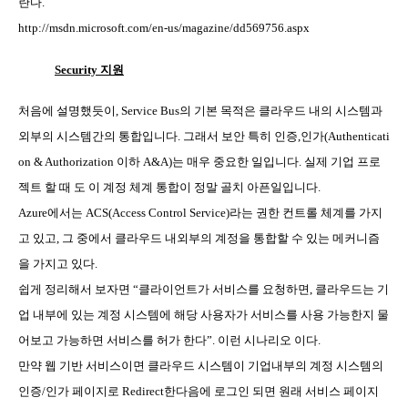
란다
.
http://msdn.microsoft.com/en-us/magazine/dd569756.aspx
Security
지원
처음에 설명했듯이
, Service Bus
의 기본 목적은 클라우드 내의 시스템과
외부의 시스템간의 통합입니다
.
그래서 보안 특히 인증
,
인가
(Authenticati
on & Authorization
이하
A&A)
는 매우 중요한 일입니다
.
실제 기업 프로
젝트 할 때 도 이 계정 체계 통합이 정말 골치 아픈일입니다
.
Azure
에서는
ACS(Access Control Service)
라는 권한 컨트롤 체계를 가지
고 있고
,
그 중에서 클라우드 내외부의 계정을 통합할 수 있는 메커니즘
을 가지고 있다
.
쉽게 정리해서 보자면
“
클라이언트가 서비스를 요청하면
,
클라우드는 기
업 내부에 있는 계정 시스템에 해당 사용자가 서비스를 사용 가능한지 물
어보고 가능하면 서비스를 허가 한다
”.
이런 시나리오 이다
.
만약 웹 기반 서비스이면 클라우드 시스템이 기업내부의 계정 시스템의
인증
/
인가 페이지로
Redirect
한다음에 로그인 되면 원래 서비스 페이지