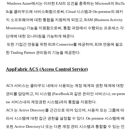
Windows Azure
에서는 이러한
EAI
의 요건을 충족하는
Microsoft
의
BizTa
lk
을 클라우드에 서비스화함으로써
, Cloud
시스템과
On-premise
의 패키
지 소프트웨어에 대한 통합을 지원하게 되었고
, BAM (Business Activity
Monitoring)
기능을 지원함으로써
,
통합 과정에서 수행되는 프로세스 각
단계에 대한 모니터링을 가능하게 해준다
.
또한 기업간 연동을 위한
B2B Connector
를 제공하며
, B2B
연동에 필요
한
Trading Partner
관리등의 기능을 제공한다
.
AppFabric ACS (Access Control Service)
ACS
서비스는 클라우드 내에서 사용되는 계정 체계와 권한 체계에 대한
관리를 담당하고
,
타 시스템
(FaceBook
과 같은 온라인 서비스나
, on-prem
ise
서비스내의 계정권한 시스템
)
과의 통합을 지원한다
.
ACS
는
Active Directory
를 근간으로 되어 있으며
,
사용자 또는 그룹에 따
라서 시스템에 대한 접근 권한을 설정할 수 있다
. On premise
시스템에 배
포된
Active Directory
나 또는 다른 계정 관리 시스템과 통합할 수 있는 인