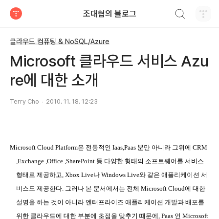
검색하기
조대협의 블로그
티스토리
클라우드 컴퓨팅 & NoSQL/Azure
Microsoft 클라우드 서비스 Azu
re에 대한 소개
Terry Cho
2010. 11. 18. 12:23
Microsoft Cloud Platform
은 전통적인
Iaas,Paas
뿐만 아니라 그위에
CRM
,Exchange ,Office ,SharePoint
등 다양한 형태의 소프트웨어를 서비스
형태로 제공하고
, Xbox Live
나
Windows Live
와 같은 애플리케이션 서
비스도 제공한다
.
그러나 본 문서에서는 전체
Microsoft Cloud
에 대한
설명을 하는 것이 아니라 엔터프라이즈 애플리케이션 개발과 배포를
위한 클라우드에 대한 부분에 초점을 맞추기 때문에
, Paas
인
Microsoft