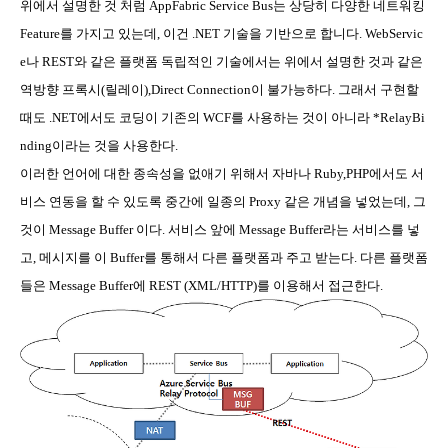
위에서 설명한 것 처럼
AppFabric Service Bus
는 상당히 다양한 네트워킹
Feature
를 가지고 있는데
,
이건
.NET
기술을 기반으로 합니다
. WebServic
e
나
REST
와 같은 플랫폼 독립적인 기술에서는 위에서 설명한 것과 같은
역방향 프록시
(
릴레이
),Direct Connection
이 불가능하다
.
그래서 구현할
때도
.NET
에서도 코딩이 기존의
WCF
를 사용하는 것이 아니라
*RelayBi
nding
이라는 것을 사용한다
.
이러한 언어에 대한 종속성을 없애기 위해서 자바나
Ruby,PHP
에서도 서
비스 연동을 할 수 있도록 중간에 일종의
Proxy
같은 개념을 넣었는데
,
그
것이
Message Buffer
이다
.
서비스 앞에
Message Buffer
라는 서비스를 넣
고
,
메시지를 이
Buffer
를 통해서 다른 플랫폼과 주고 받는다
.
다른 플랫폼
들은
Message Buffer
에
REST (XML/HTTP)
를 이용해서 접근한다
.