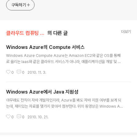
한 기술 멘토링과 강의 진행합니다. Linkedin :
구독하기
https://www.linkedin.com/in/terrycho75/
더보기
클라우드 컴퓨팅 & NoSQL/Azure
의 다른 글
Windows Azure의 Compute 서비스
글 내용
Windows Azure Compute Azure는 Amazon EC2와 같은 OS를 통째
로 올리는 Iaas와 같은 클라우드 서비스가 아니라, 애플리케이션을 개발 및 배
포할 수 있는 Paas(Platform As A Service)와 같은 개념을 가지고 있다. 쉽
0
0
2010. 11. 3.
게 생각하면 Windows Azure는 일종의 Web Application Server (WA
S) 개념으로 생각하면 된다. Web Role & Worker Role 이러한 애플리케이
션 서비스 모델을 Azure Compute라고 하고, 각 구체적은 서비스 모델에 따
Windows Azure에서 Java 지원성
라서 ‘Role’이라는 개념으로 정의되는데, 크게 “Web Role”과 “Worker Rol
글 내용
e” 로 분리된다. Web Role은 ASP.NET 기반의 웹 애플리케이션 서비스를
아무래도 전직이 자바 개발자인지라, Azure를 봐도 자바 지원 여부를 보게 되
하기 위한 ..
는데, 재미있는 자료를 몇가지 찾아서 첨부한다. 위의 동영상은 Windows Az
ure Platform 위에서 Tomcat을 구동 시킬 수 있는 방법에 대한 글이다. 이클
0
0
2010. 10. 21.
립스 연동도 되고 대충 쓸만해 보인다. 일반적인 웹 애플리케이션은 그럭저럭
기동 시킬 수 있을 텐데.. 앞뒤에 붙는 Apache Http 서버라던가, Jennifer와
같은 APM은 아마 적용하기 힘들것 같고, Thread Dump를 이용한 Trace라
던가 JVM 튜닝 같은 내용의 적용이 쉽지 않아 보인다. 그냥 일반 서비스성 웹애