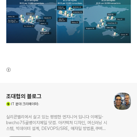
(새창열림)
로그 정보
조대협의 블로그
(새창열림)
IT
분야 크리에이터
실리콘밸리에서 살고 있는 평범한 엔지니어 입니다 이메일-
bwcho75골뱅이지메일 닷컴. 아키텍처 디자인, 머신러닝 시
스템, 빅데이터 설계, DEVOPS/SRE, 애자일 방법론,쿠버네
티스,마이크로서비스, ChatGPT 생성형 AI , CTO 등에 대