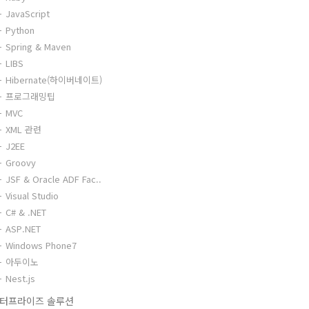
JavaScript
Python
Spring & Maven
LIBS
Hibernate(하이버네이트)
프로그래밍팁
MVC
XML 관련
J2EE
Groovy
JSF & Oracle ADF Fac..
Visual Studio
C# & .NET
ASP.NET
Windows Phone7
아두이노
Nest.js
터프라이즈 솔루션