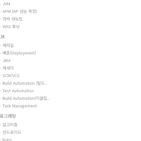
JVM
APM (AP 성능 측정)
자바 성능팁
WAS 튜닝
LM
애자일
배포(Deployment)
JIRA
에세이
SCM/VCS
Build Automation (빌드..
Test Automation
Build Automation(이클립..
Task Management
로그래밍
알고리즘
안드로이드
Ruby