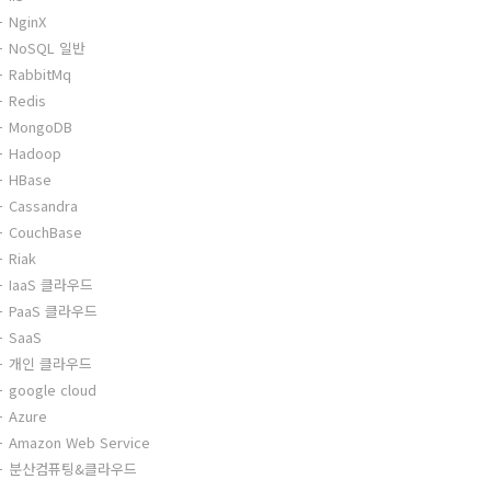
NginX
NoSQL 일반
RabbitMq
Redis
MongoDB
Hadoop
HBase
Cassandra
CouchBase
Riak
IaaS 클라우드
PaaS 클라우드
SaaS
개인 클라우드
google cloud
Azure
Amazon Web Service
분산컴퓨팅&클라우드