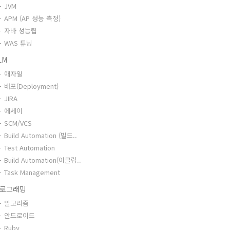
JVM
APM (AP 성능 측정)
자바 성능팁
WAS 튜닝
LM
애자일
배포(Deployment)
JIRA
에세이
SCM/VCS
Build Automation (빌드..
Test Automation
Build Automation(이클립..
Task Management
로그래밍
알고리즘
안드로이드
Ruby