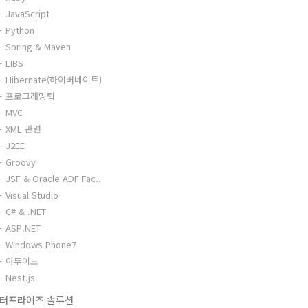
JavaScript
Python
Spring & Maven
LIBS
Hibernate(하이버네이트)
프로그래밍팁
MVC
XML 관련
J2EE
Groovy
JSF & Oracle ADF Fac..
Visual Studio
C# & .NET
ASP.NET
Windows Phone7
아두이노
Nest.js
터프라이즈 솔루션