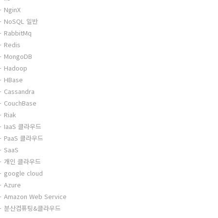
NginX
NoSQL 일반
RabbitMq
Redis
MongoDB
Hadoop
HBase
Cassandra
CouchBase
Riak
IaaS 클라우드
PaaS 클라우드
SaaS
개인 클라우드
google cloud
Azure
Amazon Web Service
분산컴퓨팅&클라우드