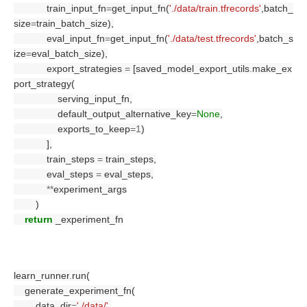
            train_input_fn
=
get_input_fn(
'./data/train.tfrecords'
,batch_
size
=
train_batch_size),
            eval_input_fn
=
get_input_fn(
'./data/test.tfrecords'
,batch_s
ize
=
eval_batch_size),
            export_strategies 
=
 [saved_model_export_utils
.
make_ex
port_strategy(
                serving_input_fn,
                default_output_alternative_key
=
None
,
                exports_to_keep
=1
)
            ],
            train_steps 
=
 train_steps,
            eval_steps 
=
 eval_steps,
**
experiment_args
        )
return
 _experiment_fn
learn_runner
.
run(
    generate_experiment_fn(
        data_dir
=
'./data/'
,