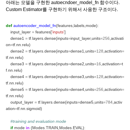
아래는 모델을 구현한 autoecndoer_model_fn 함수이다.
Custom Estimator를 구현하기 위해서 사용한 구조이다.
def
autoencoder_model_fn
(features,labels,mode):
    input_layer 
=
 features[
'inputs'
]
    dense1 
=
 tf
.
layers
.
dense(inputs
=
input_layer,units
=256
,activati
on
=
tf
.
nn
.
relu)
    dense2 
=
 tf
.
layers
.
dense(inputs
=
dense1,units
=128
,activation
=
tf
.
nn
.
relu)
    dense3 
=
 tf
.
layers
.
dense(inputs
=
dense2,units
=16
,activation
=
t
f
.
nn
.
relu)
    dense4 
=
 tf
.
layers
.
dense(inputs
=
dense3,units
=128
,activation
=
tf
.
nn
.
relu)
    dense5 
=
 tf
.
layers
.
dense(inputs
=
dense4,units
=256
,activation
=
tf
.
nn
.
relu)
    output_layer 
=
 tf
.
layers
.
dense(inputs
=
dense5,units
=784
,activ
ation
=
tf
.
nn
.
sigmoid)
#training and evaluation mode
if
 mode 
in
 (Modes
.
TRAIN,Modes
.
EVAL):