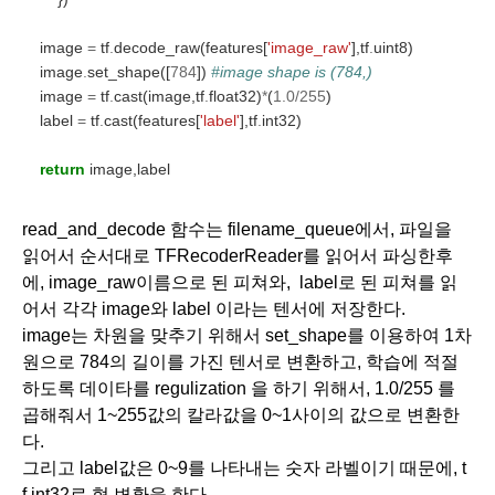
    image 
=
 tf
.
decode_raw(features[
'image_raw'
],tf
.
uint8)
    image
.
set_shape([
784
]) 
#image shape is (784,)
    image 
=
 tf
.
cast(image,tf
.
float32)
*
(
1.0/255
)
    label 
=
 tf
.
cast(features[
'label'
],tf
.
int32)
return
 image,label
read_and_decode 함수는 filename_queue에서, 파일을 
읽어서 순서대로 TFRecoderReader를 읽어서 파싱한후
에, image_raw이름으로 된 피쳐와,  label로 된 피쳐를 읽
어서 각각 image와 label 이라는 텐서에 저장한다.
image는 차원을 맞추기 위해서 set_shape를 이용하여 1차
원으로 784의 길이를 가진 텐서로 변환하고, 학습에 적절
하도록 데이타를 regulization 을 하기 위해서, 1.0/255 를 
곱해줘서 1~255값의 칼라값을 0~1사이의 값으로 변환한
다.
그리고 label값은 0~9를 나타내는 숫자 라벨이기 때문에, t
f.int32로 형 변환을 한다.