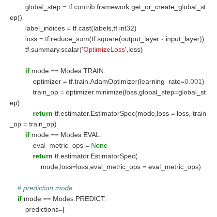
        global_step 
=
 tf
.
contrib
.
framework
.
get_or_create_global_st
ep()
        label_indices 
=
 tf
.
cast(labels,tf
.
int32)
        loss 
=
 tf
.
reduce_sum(tf
.
square(output_layer 
-
 input_layer))
        tf
.
summary
.
scalar(
'OptimizeLoss'
,loss)
if
 mode 
==
 Modes
.
TRAIN:
            optimizer 
=
 tf
.
train
.
AdamOptimizer(learning_rate
=0.001
)
            train_op 
=
 optimizer
.
minimize(loss,global_step
=
global_st
ep)
return
 tf
.
estimator
.
EstimatorSpec(mode,loss 
=
 loss, train
_op 
=
 train_op)
if
 mode 
==
 Modes
.
EVAL:
            eval_metric_ops 
=
None
return
 tf
.
estimator
.
EstimatorSpec(
                mode,loss
=
loss,eval_metric_ops 
=
 eval_metric_ops)
# prediction mode
if
 mode 
==
 Modes
.
PREDICT:
        predictions
=
{