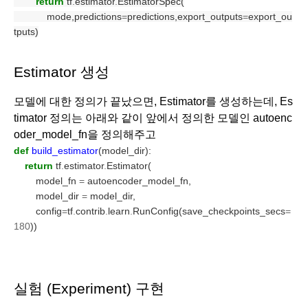
return
 tf
.
estimator
.
EstimatorSpec(
            mode,predictions
=
predictions,export_outputs
=
export_ou
tputs)
Estimator 생성
모델에 대한 정의가 끝났으면, Estimator를 생성하는데, Es
timator 정의는 아래와 같이 앞에서 정의한 모델인 autoenc
oder_model_fn을 정의해주고 
def
build_estimator
(model_dir):
return
 tf
.
estimator
.
Estimator(
        model_fn 
=
 autoencoder_model_fn,
        model_dir 
=
 model_dir,
        config
=
tf
.
contrib
.
learn
.
RunConfig(save_checkpoints_secs
=
180
))
실험 (Experiment) 구현