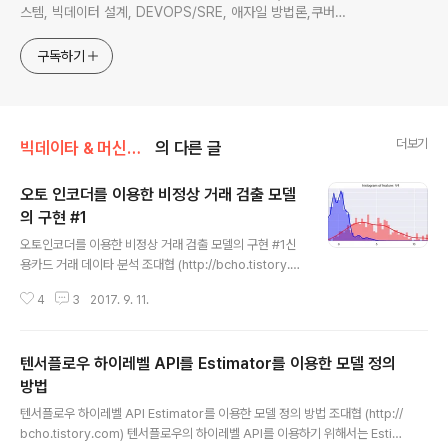
스템, 빅데이터 설계, DEVOPS/SRE, 애자일 방법론,쿠버네
티스,마이크로서비스, ChatGPT 생성형 AI , CTO 등에 대
한 기술 멘토링과 강의 진행합니다. Linkedin :
구독하기
https://www.linkedin.com/in/terrycho75/
더보기
빅데이타 & 머신러닝/머신러닝
의 다른 글
오토 인코더를 이용한 비정상 거래 검출 모델
의 구현 #1
글 내용
오토인코더를 이용한 비정상 거래 검출 모델의 구현 #1신
용카드 거래 데이타 분석 조대협 (http://bcho.tistory.c
om) 이미지 인식 모델은 만들어봤고, 아무래도 실제로 짜
4
3
2017. 9. 11.
봐야 하는지라 좋은 시나리오를 고민하고 있는데, 추천 시
스템도 좋지만, 이상 거래 감지에 대해 접할 기회가 있어서
이상 거래 감지 (Fraud Detection System) 시스템을
텐서플로우 하이레벨 API를 Estimator를 이용한 모델 정의
만들어 보기로 하였다 데이타셋샘플 데이타를 구해야 하는
데, 마침 kaggle.com 에 크레딧 카드 이상거래 감지용 데
방법
글 내용
이타가 있었다.https://www.kaggle.com/dalpozz/cr
텐서플로우 하이레벨 API Estimator를 이용한 모델 정의 방법 조대협 (http://
editcardfraud 에서 데이타를 다운 받을 수 있다. CSV
bcho.tistory.com) 텐서플로우의 하이레벨 API를 이용하기 위해서는 Estim
형태로 되어 있으며, 2013년 유럽 카드사의 실 데이타 이