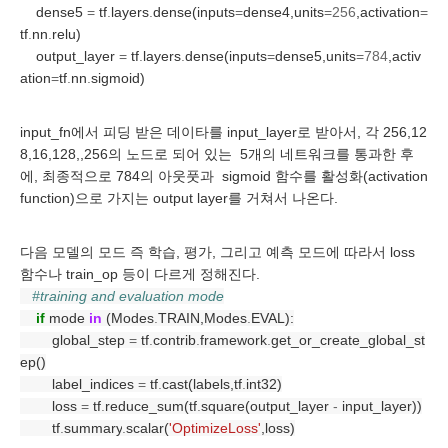
    dense5 
=
 tf
.
layers
.
dense(inputs
=
dense4,units
=256
,activation
=
tf
.
nn
.
relu)
    output_layer 
=
 tf
.
layers
.
dense(inputs
=
dense5,units
=784
,activ
ation
=
tf
.
nn
.
sigmoid)
input_fn에서 피딩 받은 데이타를 input_layer로 받아서, 각 256,12
8,16,128,,256의 노드로 되어 있는  5개의 네트워크를 통과한 후
에, 최종적으로 784의 아웃풋과  sigmoid 함수를 활성화(activation 
function)으로 가지는 output layer를 거쳐서 나온다.
다음 모델의 모드 즉 학습, 평가, 그리고 예측 모드에 따라서 loss 
함수나 train_op 등이 다르게 정해진다.
#training and evaluation mode
if
 mode 
in
 (Modes
.
TRAIN,Modes
.
EVAL):
        global_step 
=
 tf
.
contrib
.
framework
.
get_or_create_global_st
ep()
        label_indices 
=
 tf
.
cast(labels,tf
.
int32)
        loss 
=
 tf
.
reduce_sum(tf
.
square(output_layer 
-
 input_layer))
        tf
.
summary
.
scalar(
'OptimizeLoss'
,loss)