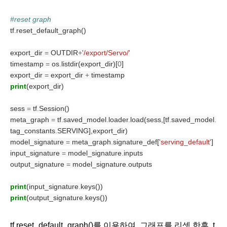
#reset graph
tf
.
reset_default_graph()
export_dir 
=
 OUTDIR
+
'/export/Servo/'
timestamp 
=
 os
.
listdir(export_dir)[
0
]
export_dir 
=
 export_dir 
+
 timestamp
print
(export_dir)
sess 
=
 tf
.
Session()
meta_graph 
=
 tf
.
saved_model
.
loader
.
load(sess,[tf
.
saved_model
.
tag_constants
.
SERVING],export_dir)
model_signature 
=
 meta_graph
.
signature_def[
'serving_default'
]
input_signature 
=
 model_signature
.
inputs
output_signature 
=
 model_signature
.
outputs
print
(input_signature
.
keys())
print
(output_signature
.
keys())
tf.reset_default_graph()를 이용하여, 그래프를 리셋 한후, t