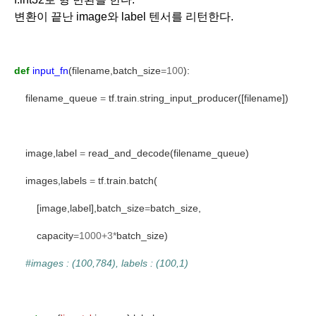
변환이 끝난 image와 label 텐서를 리턴한다. 
def
input_fn
(filename,batch_size
=100
):
    filename_queue 
=
 tf
.
train
.
string_input_producer([filename])
    image,label 
=
 read_and_decode(filename_queue)
    images,labels 
=
 tf
.
train
.
batch(
        [image,label],batch_size
=
batch_size,
        capacity
=1000+3*
batch_size)
#images : (100,784), labels : (100,1)