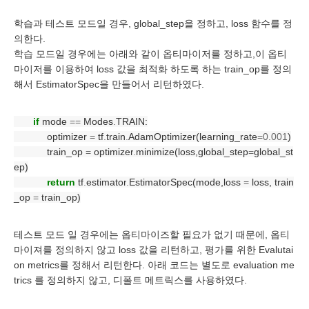
학습과 테스트 모드일 경우, global_step을 정하고, loss 함수를 정
의한다.
학습 모드일 경우에는 아래와 같이 옵티마이저를 정하고,이 옵티
마이저를 이용하여 loss 값을 최적화 하도록 하는 train_op를 정의
해서 EstimatorSpec을 만들어서 리턴하였다.
if
 mode 
==
 Modes
.
TRAIN:
            optimizer 
=
 tf
.
train
.
AdamOptimizer(learning_rate
=0.001
)
            train_op 
=
 optimizer
.
minimize(loss,global_step
=
global_st
ep)
return
 tf
.
estimator
.
EstimatorSpec(mode,loss 
=
 loss, train
_op 
=
 train_op)
테스트 모드 일 경우에는 옵티마이즈할 필요가 없기 때문에, 옵티
마이져를 정의하지 않고 loss 값을 리턴하고, 평가를 위한 Evalutai
on metrics를 정해서 리턴한다. 아래 코드는 별도로 evaluation me
trics 를 정의하지 않고, 디폴트 메트릭스를 사용하였다.