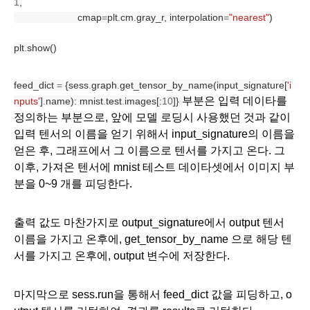
1
,
                       cmap
=
plt
.
cm
.
gray_r, interpolation
=
"nearest"
)
plt
.
show()
feed_dict 
=
 {sess
.
graph
.
get_tensor_by_name(input_signature[
'i
부분은 입력 데이타를 
nputs'
]
.
name): mnist
.
test
.
images[:
10
]} 
정의하는 부분으로, 앞에 모델 로딩시 사용했던 것과 같이 
입력 텐서의 이름을 얻기 위해서 input_signature의 이름을 
얻은 후, 그래프에서 그 이름으로 텐서를 가지고 온다. 그 
이후, 가져온 텐서에 mnist 테스트 데이타셋에서 이미지 부
분을 0~9 개를 피딩한다.
출력 값도 마찬가지로 output_signature에서 output 텐서 
이름을 가지고 온후에, get_tensor_by_name 으로 해당 텐
서를 가지고 온후에, output 변수에 저장한다.
마지막으로 sess.run을 통해서 feed_dict 값을 피딩하고, o