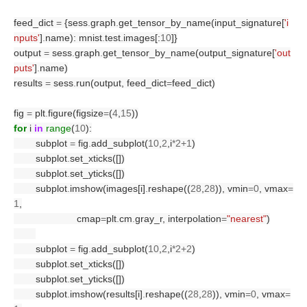
feed_dict 
=
 {sess
.
graph
.
get_tensor_by_name(input_signature[
'i
nputs'
]
.
name): mnist
.
test
.
images[:
10
]}
output 
=
 sess
.
graph
.
get_tensor_by_name(output_signature[
'out
puts'
]
.
name)
results 
=
 sess
.
run(output, feed_dict
=
feed_dict)
fig 
=
 plt
.
figure(figsize
=
(
4
,
15
))
for
 i 
in
range
(
10
):
        subplot 
=
 fig
.
add_subplot(
10
,
2
,i
*2+1
)
        subplot
.
set_xticks([])
        subplot
.
set_yticks([])
        subplot
.
imshow(images[i]
.
reshape((
28
,
28
)), vmin
=0
, vmax
=
1
,
                       cmap
=
plt
.
cm
.
gray_r, interpolation
=
"nearest"
)
        subplot 
=
 fig
.
add_subplot(
10
,
2
,i
*2+2
)
        subplot
.
set_xticks([])
        subplot
.
set_yticks([])
        subplot
.
imshow(results[i]
.
reshape((
28
,
28
)), vmin
=0
, vmax
=