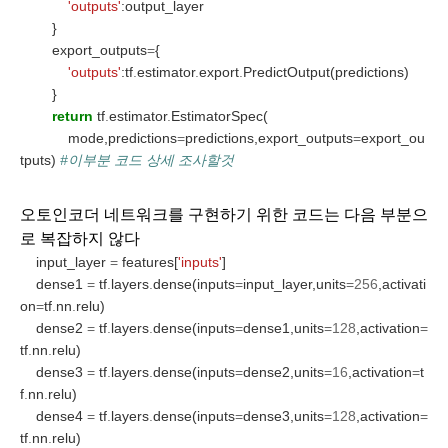
'outputs'
:output_layer
        }
        export_outputs
=
{
'outputs'
:tf
.
estimator
.
export
.
PredictOutput(predictions)
        }
return
 tf
.
estimator
.
EstimatorSpec(
            mode,predictions
=
predictions,export_outputs
=
export_ou
tputs) 
#이부분 코드 상세 조사할것
오토인코더 네트워크를 구현하기 위한 코드는 다음 부분으
로 복잡하지 않다
    input_layer 
=
 features[
'inputs'
]
    dense1 
=
 tf
.
layers
.
dense(inputs
=
input_layer,units
=256
,activati
on
=
tf
.
nn
.
relu)
    dense2 
=
 tf
.
layers
.
dense(inputs
=
dense1,units
=128
,activation
=
tf
.
nn
.
relu)
    dense3 
=
 tf
.
layers
.
dense(inputs
=
dense2,units
=16
,activation
=
t
f
.
nn
.
relu)
    dense4 
=
 tf
.
layers
.
dense(inputs
=
dense3,units
=128
,activation
=
tf
.
nn
.
relu)