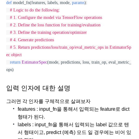
def
 model_fn(features, labels, mode, 
params
):
# Logic to do the following:
# 1. Configure the model via TensorFlow operations
# 2. Define the loss function for training/evaluation
# 3. Define the training operation/optimizer
# 4. Generate predictions
# 5. Return predictions/loss/train_op/eval_metric_ops in EstimatorSp
ec object
return
EstimatorSpec
(mode, predictions, loss, train_op, eval_metric_
ops)
입력 인자에 대한 설명
그러면 각 인자를 구체적으로 살펴보자
features : input_fn을 통해서 입력되는 feature로 dict 
형태가 된다.
labels : input_fn을 통해서 입력되는 label 값으로 텐
서 형태이고, predict (예측) 모드 일 경우에는 비어 있