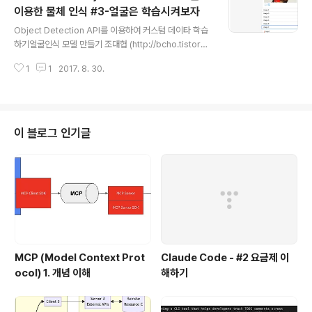
할 수 있어야 하는데, 이러기 위해서는 실험(학습)시간이
이용한 물체 인식 #3-얼굴은 학습시켜보자
글 내용
짧아야 한다. 이를 위해서는 모델 개발 보다 분산 러닝을 하
Object Detection API를 이용하여 커스텀 데이타 학습
기 위한 코드 변경 작업등이 많이 소요된다. 결론을 요약하
하기얼굴인식 모델 만들기 조대협 (http://bcho.tistory.
자면, 실제로 알고리즘을 개발하는 데이타 과학자가 아니
com) 이번글에서는 Tensorflow Object Detection
라, 머신러닝을 활용만 하는 프랙티셔너 입장이라면, 모델
1
1
2017. 8. 30.
API를 이용하여 직접 이미지를 인식할 수 있는 방법에 대
을 개발하는 것 보다는 있는 모델..
해서 알아보자. 이미 가지고 있는 데이타를 가지고 다양한
상품에 대한 인식이나, 사람 얼굴에 대한 인식 모델을 머신
러닝에 대한 전문적인 지식 없이도 손쉽게 만들 수 있다. O
bject Detection API 설치Object Detection API 설
이 블로그 인기글
치는 http://bcho.tistory.com/1193 와 http://bcho.ti
story.com/1192 에서 이미 다뤘기 때문에 별도로 언급
하지 않는다.학습용 데이타 데이타 생성 및 준비..
MCP (Model Context Prot
Claude Code - #2 요금제 이
ocol) 1. 개념 이해
해하기