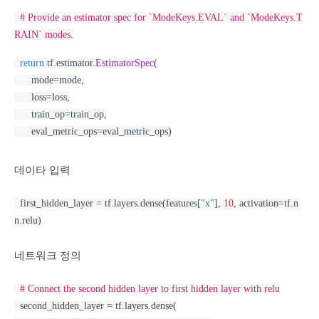
# Provide an estimator spec for `ModeKeys.EVAL` and `ModeKeys.T
RAIN` modes.
return
 tf.estimator.
EstimatorSpec
(
      mode=mode,
      loss=loss,
      train_op=train_op,
      eval_metric_ops=eval_metric_ops)
데이타 입력
  first_hidden_layer = tf.layers.dense(features[
"x"
], 
10
, activation=tf.n
n.relu)
네트워크 정의
# Connect the second hidden layer to first hidden layer with relu
  second_hidden_layer = tf.layers.dense(