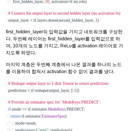
      first_hidden_layer, 
10
, activation=tf.nn.relu)
# Connect the output layer to second hidden layer (no activation fn)
  output_layer = tf.layers.dense(second_hidden_layer, 
1
)
first_hidden_layer의 입력값을 가지고 네트워크를 구성한
다. 두번째 레이어는 first_hidden_layer를 입력값으로 하
여, 10개의 노드를 가지고, ReLu를 activation 레이어로 가
지도록 하였다.  
마지막 계층은 두번째 계층에서 나온 결과를 하나의 노드
를 이용하여 합쳐서 activation 함수 없이 결과를 냈다.
# Reshape output layer to 1-dim Tensor to return predictions
  predictions = tf.reshape(output_layer, [-
1
])
# Provide an estimator spec for `ModeKeys.PREDICT`.
if
 mode == tf.estimator.
ModeKeys
.PREDICT:
return
 tf.estimator.
EstimatorSpec
(
        mode=mode,
        predictions={
"ages"
: predictions})