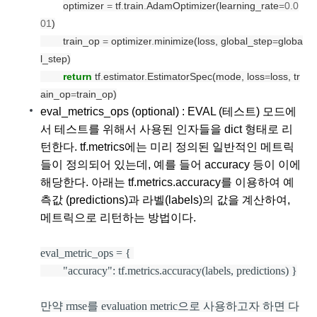
optimizer 
=
 tf
.
train
.
AdamOptimizer(learning_rate
=0.0
01
)
        train_op 
=
 optimizer
.
minimize(loss, global_step
=
globa
l_step)
return
 tf
.
estimator
.
EstimatorSpec(mode, loss
=
loss, tr
ain_op
=
train_op)
eval_metrics_ops (optional) : EVAL (테스트) 모드에
서 테스트를 위해서 사용된 인자들을 dict 형태로 리
턴한다. tf.metrics에는 미리 정의된 일반적인 메트릭
들이 정의되어 있는데, 예를 들어 accuracy 등이 이에 
해당한다. 아래는 tf.metrics.accuracy를 이용하여 예
측값 (predictions)과 라벨(labels)의 값을 계산하여, 
메트릭으로 리턴하는 방법이다.
eval_metric_ops = { 
"accuracy": tf.metrics.accuracy(labels, predictions) }
만약 rmse를 evaluation metric으로 사용하고자 하면 다