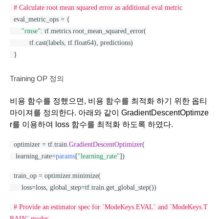
# Calculate root mean squared error as additional eval metric
  eval_metric_ops = {
"rmse"
: tf.metrics.root_mean_squared_error(
          tf.cast(labels, tf.float64), predictions)
  }
Training OP 정의
비용 함수를 정했으면, 비용 함수를 최적화 하기 위한 옵티
마이져를 정의한다. 아래와 같이 GradientDescentOptimze
r를 이용하여 loss 함수를 최적화 하도록 하였다. 
  optimizer = tf.train.
GradientDescentOptimizer
(
   learning_rate=
params
[
"learning_rate"
])
  train_op = optimizer.minimize(
      loss=loss, global_step=tf.train.get_global_step())
# Provide an estimator spec for `ModeKeys.EVAL` and `ModeKeys.T
RAIN` modes.