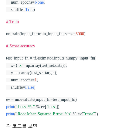
    num_epochs=
None
,
    shuffle=
True
)
# Train
nn.train(input_fn=train_input_fn, steps=
5000
)
# Score accuracy
test_input_fn = tf.estimator.inputs.numpy_input_fn(
    x={
"x"
: np.array(test_set.data)},
    y=np.array(test_set.target),
    num_epochs=
1
,
    shuffle=
False
)
ev = nn.evaluate(input_fn=test_input_fn)
print
(
"Loss: %s"
 % ev[
"loss"
])
print
(
"Root Mean Squared Error: %s"
 % ev[
"rmse"
])
각 코드를 보면