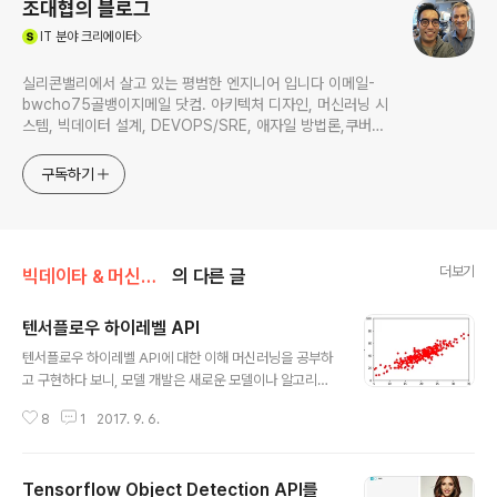
조대협의 블로그
(새창열림)
IT
분야 크리에이터
실리콘밸리에서 살고 있는 평범한 엔지니어 입니다 이메일-
bwcho75골뱅이지메일 닷컴. 아키텍처 디자인, 머신러닝 시
스템, 빅데이터 설계, DEVOPS/SRE, 애자일 방법론,쿠버네
티스,마이크로서비스, ChatGPT 생성형 AI , CTO 등에 대
한 기술 멘토링과 강의 진행합니다. Linkedin :
구독하기
https://www.linkedin.com/in/terrycho75/
더보기
빅데이타 & 머신러닝/머신러닝
의 다른 글
텐서플로우 하이레벨 API
글 내용
텐서플로우 하이레벨 API에 대한 이해 머신러닝을 공부하
고 구현하다 보니, 모델 개발은 새로운 모델이나 알고리즘
을 개발하는 일 보다는, 기존의 알고리즘을 습득해서 내 데
8
1
2017. 9. 6.
이타 모델에 맞도록 포팅하고, 학습 시키는 것이 주된 일이
되고, 오히려, 모델 보다는 데이타에 대한 이해와 전처리에
많은 시간이 소요되었다. 특히 여러번 실험을 하면서 패러
Tensorflow Object Detection API를
미터를 조정하고 피쳐등을 조정하기 위해서는 많은 실험을