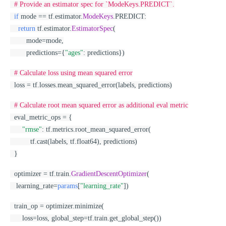
# Provide an estimator spec for `ModeKeys.PREDICT`.
if
 mode == tf.estimator.
ModeKeys
.PREDICT:
return
 tf.estimator.
EstimatorSpec
(
        mode=mode,
        predictions={
"ages"
: predictions})
# Calculate loss using mean squared error
  loss = tf.losses.mean_squared_error(labels, predictions)
# Calculate root mean squared error as additional eval metric
  eval_metric_ops = {
"rmse"
: tf.metrics.root_mean_squared_error(
          tf.cast(labels, tf.float64), predictions)
  }
  optimizer = tf.train.
GradientDescentOptimizer
(
   learning_rate=
params
[
"learning_rate"
])
  train_op = optimizer.minimize(
      loss=loss, global_step=tf.train.get_global_step())