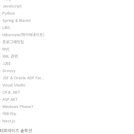
JavaScript
Python
Spring & Maven
LIBS
Hibernate(하이버네이트)
프로그래밍팁
MVC
XML 관련
J2EE
Groovy
JSF & Oracle ADF Fac..
Visual Studio
C# & .NET
ASP.NET
Windows Phone7
아두이노
Nest.js
터프라이즈 솔루션