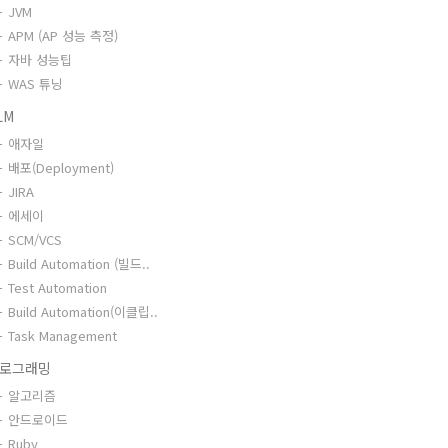
JVM
APM (AP 성능 측정)
자바 성능팁
WAS 튜닝
LM
애자일
배포(Deployment)
JIRA
에세이
SCM/VCS
Build Automation (빌드..
Test Automation
Build Automation(이클립..
Task Management
로그래밍
알고리즘
안드로이드
Ruby