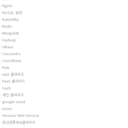
NginX
NoSQL 일반
RabbitMq
Redis
MongoDB
Hadoop
HBase
Cassandra
CouchBase
Riak
IaaS 클라우드
PaaS 클라우드
SaaS
개인 클라우드
google cloud
Azure
Amazon Web Service
분산컴퓨팅&클라우드