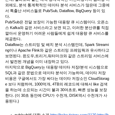
외에도, 분석 통계학적인 데이타 분석 서비스가 많은데 그중에
서 특출난 서비스들로 Pub/Sub, Dataflow, BigQuery 등이 있
다.
Pub/Sub은 전달 보장이 가능한 대용량 큐 시스템이다. 오픈소
스 Kafka와 같은 서비스라고 보면 되고, 이러한 분산큐를 직접 
깔아서 운영하기 어려운 사람들에게 쉽게 대용량 큐 서비스를 
제공한다.
Dataflow는 스트리밍 및 배치 분석 시스템인데, Spark Streami
ng이나 Apache Flink와 같은 스트리밍 프레임웍과 유사하다고 
보면된다. 윈도우,트리거,워터마크와 같은 스트리밍 서비스에
서 발전된 개념을 이미 내장하고 있다.
마지막으로 BigQuery는 대용량 데이타 저장/분석 시스템으로 
SQL과 같은 문법으로 데이타 분석이 가능하며, 데이타 저장 
비용은 구글에서도 가장 싸다는 데이타 저장소인 CloudStorag
e 보다 저렴하며, 1000억개, 4TB의 레코드에 대해서 like 검색
을 하는데 소요되는 시간이 불과 30여초로, 빠른 성능을 보장
한다. (이 30초 동안에 CPU가 수천개, DISK역시 수천개가 사
용된다.)
pub/sub에 대한 소개 
http://bcho.tistory.com/1120
http://b