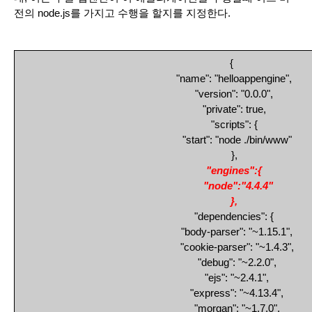
전의 node.js를 가지고 수행을 할지를 지정한다.
{
  "name": "helloappengine",
  "version": "0.0.0",
  "private": true,
  "scripts": {
    "start": "node ./bin/www"
  },
  "engines":{
     "node":"4.4.4"
  },
  "dependencies": {
    "body-parser": "~1.15.1",
    "cookie-parser": "~1.4.3",
    "debug": "~2.2.0",
    "ejs": "~2.4.1",
    "express": "~4.13.4",
    "morgan": "~1.7.0",