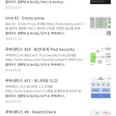
본 글의 내용을 이해하기 쉽게 설명한 비디오 이다. ) Agent 개념
음 명령어를 실행하여 hello-world라는 이름의 Nest.js 프로젝
클라우드 컴퓨팅 & NoSQL/Vert.x & Node.js
의 이해MCP를 이해하려면 먼저 LLM과..
트를 생성한다.nest new hello-world프로젝트 생성 과정에서
2025.02.13
패키지 매니저를 선택하라는 메시지가 나타나면 npm을 선택한
다. 프로젝트 생성이 완료되면 hello-world 디렉토리로 이동한
Istio #2 - Envoy proxy
다. cd hello-world2. 주요 파일 설명:생성된 프로젝트에는 다
음과 같은 주요 파일들이 있다.src/app.controller.ts: 애플리케
Istio #2 - Envoy Proxy 조대협 (http://bcho.tistory.com) 그
이션의 컨트롤러를 정의하는 파일이다. 컨트롤러는 클라이언트
럼 앞에서 설명한 서비스 매쉬의 구조를 구현한 Istio를 살펴보
로부터 들어오는 요청을 처리하고, 그에 대한 응답을 반환하는
기전에, Istio에 사용되는 envoy 프록시에 대해서 먼저 알아보
클라우드 컴퓨팅 & NoSQL/도커 & 쿠버네티스
역할을 수행한다. 라우팅 로직..
자. (이 글은 예전에 포스팅한 내용이지만, Istio 글의 흐름상 다
2018.11.23
시 포스팅 한다.) Envoy Proxy 먼저 istio에 사용되는 envory
proxy를 살펴보자. Envoy 프록시는 Lyft사에서 개발되었으면
쿠버네티스 #19 - 보안(4/4) Pod Security
오픈소스로 공개되었다. 기존 프록시 L4기능 뿐 아니라 L7 기능
Policy
도 지원하면서 HTTP 뿐아니라 HTTP 2.0,TCP,gRPC까지 다양
쿠버네티스 #19보안 4/4 - Pod Security Policy조대협
한 프로토콜을 지원한다. 성능 지표를 보면 아래 Twillo에서
(http://bcho.tistory.com) SecurityContext가 컨테이너나
2017년에 테스트 한 자료를 참고할만 한데, (원본 https..
Pod의 보안 기능을 정의 하는 것이라면, Pod Security Policy
클라우드 컴퓨팅 & NoSQL/도커 & 쿠버네티스
(이하 PSP)는 보안 기능에 대한 정책을 정의 하는 것이다.예를
2018.09.02
들어, 정책으로 Pod를 생성할때는 반드시 root 사용자를 사용
하지 못하도록 강제한다던지, Privileged 모드를 사용못하도록
쿠버네티스 #13 - 모니터링 (1/2)
강제할 수 있다. 현재는 (2018년9월1일) 베타 상태이기 때문에
다소의 기능 변경이 있을 수 있음을 염두하고 사용하도록 하자.
쿠버네티스 #13 모니터링 1/2 조대협
개념개념이 복잡하기 때문에 먼저 기본적인 개념을 이해한 후에,
(http://bcho.tistory.com) 시스템을 운영하는데 있어서 운영
각 상세를 살펴보도록 하자. 먼저 아래 그림을 보자 PSP는 생성
관점에 있어서 가장 중요한 기능중의 하나는 시스템에 대한 모니
클라우드 컴퓨팅 & NoSQL/도커 & 쿠버네티스
후에, 사용자에게..
터링이다. 시스템 자원의 사용량이나 에러등에 대한 모니터링을
2018.07.16
통해서, 시스템을 안정적으로 운영하고 문제 발생시 원인 파악과
대응을 할 수 있다.이번 글에서는 쿠버네티스 모니터링 시스템에
쿠버네티스 #9 - HealthCheck
대한 개념과, 아키텍쳐 그리고 구축 방법에 대해서 소개하고자