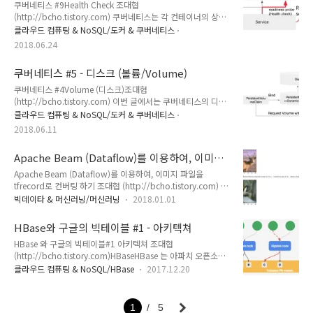
한다. 쿠버네티스 모니터링 컨셉쿠버네티스에 대한 모니터링을
쿠버네티스 #9Health Check 조대협
보면 많은 툴과 지표들이 있어서 혼돈하기 쉬운데, 먼저 모니터
(http://bcho.tistory.com) 쿠버네티스는 각 컨테이너의 상태
링 컨셉에 대한 이해를 할 필요가 있다.쿠버네티스 기반의 시스
를 주기적으로 체크해서, 문제가 있는 컨테이너를 자동으로 재시
클라우드 컴퓨팅 & NoSQL/도커 & 쿠버네티스
템을 모니터링하기 위해서는 크게 아래와 같이 4가지 계층을 모
작하거나 또는 문제가 있는 컨테이너(Pod를) 서비스에서 제외
2018.06.24
니터링해야 한다. 1. 호스트 (노드)먼저 ..
할 수 있다. 이러한 기능을 헬쓰 체크라고 하는데, 크게 두가지
방법이 있다.컨테이너가 살아 있는지 아닌지를 체크하는 방법이
쿠버네티스 #5 - 디스크 (볼륨/Volume)
Liveness probe 그리고 컨테이너가 서비스가 가능한 상태인지
를 체크하는 방법을 Readiness probe 라고 한다. Probe
쿠버네티스 #4Volume (디스크)조대협
typesLiveness probe와 readiness probe는 컨테이너가 정상
(http://bcho.tistory.com) 이번 글에서는 쿠버네티스의 디스
적인지 아닌지를 체크하는 방법으로 다음과 같이 3가지 방식을
크 서비스인 볼륨에 대해서 알아보도록 하겠다.쿠버네티스에서
클라우드 컴퓨팅 & NoSQL/도커 & 쿠버네티스
제공한다.Command probeHTTP probeTCP pr..
볼륨이란 Pod에 종속되는 디스크이다. (컨테이너 단위가 아님).
2018.06.11
Pod 단위이기 때문에, 그 Pod에 속해 있는 여러개의 컨테이너
가 공유해서 사용될 수 있다.볼륨 종류쿠버네티스의 볼륨은 여러
Apache Beam (Dataflow)를 이용하여, 이미지
가지 종류가 있는데, 로컬 디스크 뿐 아니라, NFS, iSCSI, Fiber
파일을 tfrecord로 컨버팅 하기
Channel과 같은 일반적인 외장 디스크 인터페이스는 물론,
Apache Beam (Dataflow)를 이용하여, 이미지 파일을
GlusterFS나, Ceph와 같은 오픈 소스 파일 시스템, AWS EBS,
tfrecord로 컨버팅 하기 조대협 (http://bcho.tistory.com) 개
GCP Persistent 디스크와 같은 퍼블릭 클라우드에서 제공되는
요텐서플로우 학습에 있어서 데이타 포맷은 학습의 성능을 결정
빅데이타 & 머신러닝/머신러닝
2018.01.01
디스크, VsphereVolume과 같이 프라이비트 ..
짓는 중요한 요인중의 하나이다. 특히 이미지 파일의 경우 이미
지 목록과 이미지 파일이 분리되어 있어서 텐서플로우에서 학습
HBase와 구글의 빅테이블 #1 - 아키텍쳐
시 이미지 목록을 읽으면서, 거기에 있는 이미지 파일을 매번 읽
HBase 와 구글의 빅테이블#1 아키텍쳐 조대협
어야 하기 때문에, 코딩이 다소 지저분해지고,IO 성능이 떨어질
(http://bcho.tistory.com)HBaseHBase 는 아파치 오픈소스
수 있다텐서플로우에서는 이러한 학습 데이타를 쉽게 읽을 수 있
NoSQL 솔루션으로 구글의 빅테이블
도록 tfrecord (http://bcho.tistory.com/1190)라는 파일 포
클라우드 컴퓨팅 & NoSQL/HBase
2017.12.20
(https://research.google.com/archive/bigtable.html) 논
맷을 지원한다. 이 글에서는 이미지 데이타를 읽어서 tfrecord
문을 기반으로 개발되었다.Key/Value Store 기반의 NoSQL이
로 컨버팅하는 방법을 설명하며, 분..
며, 대용량 데이타를 빠르게 처리할 수 있는 기능을 가지고 있다.
1
5