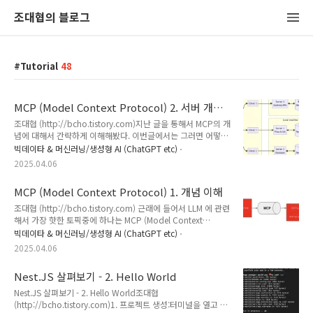
조대협의 블로그
Tutorial
48
MCP (Model Context Protocol) 2. 서버 개발
하기
조대협 (http://bcho.tistory.com)지난 글을 통해서 MCP의 개
념에 대해서 간략하게 이해해봤다. 이번글에서는 그러면 어떻게
MCP 서버를 실제로 구현하는지에 대해서 알아보도록 한다.
빅데이타 & 머신러닝/생성형 AI (ChatGPT etc)
MCP Local server & remote serverMCP server 는 구동 위치
2025.04.06
에 따라서, 로컬 서버와 리모트 서버로 분리된다. 아래는
Anthropic 의 아키텍처 다이어그램이다. 로컬 서버의 경우,
MCP (Model Context Protocol) 1. 개념 이해
MCP 애플리케이션 호스트 프로세스가 기동되는 로컬 데스크탑
에서 실행되는 서버이고, 리모트 서버는 클라우드나 기타 네트워
조대협 (http://bcho.tistory.com) 근래에 들어서 LLM 에 관련
크로 접속될 수 있는 환경에서 기동되는 서버이다. 로컬 서버의
해서 가장 핫한 토픽중에 하나는 MCP (Model Context
경우에는 같은 데스크탑에서 실행되기 때문에, 로컬 자원, 즉 데
Protocol)이다. MCP는 Anthropic에서 발표한 프로토콜로
빅데이타 & 머신러닝/생성형 AI (ChatGPT etc)
스크탑의 파일 등에 접근할 수 있다.(노트 : 이는..
LLM 모델이 외부 애플리케이션과 연동할 수 있도록 해주는 스펙
2025.04.06
으로, 예를 들어 클로드 모델이 학습된 결과로 답변만할 수 있는
데 비해서 MCP를 이용하여 외부 애플리케이션과 연동하게 되
Nest.JS 살펴보기 - 2. Hello World
면, 구글 검색 결과를 통해서 최신 정보를 가지고 답변을 하거나,
Spotify를 이용해서 음악을 플레이하도록 할 수 있다. 이번 글
Nest.JS 살펴보기 - 2. Hello World조대협
에서는 MCP에 대한 개념에 대해서 이해해보도록 한다. (아래는
(http://bcho.tistory.com)1. 프로젝트 생성:터미널을 열고 다