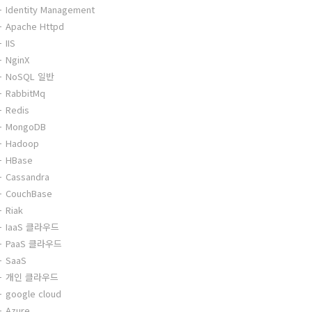
Identity Management
Apache Httpd
IIS
NginX
NoSQL 일반
RabbitMq
Redis
MongoDB
Hadoop
HBase
Cassandra
CouchBase
Riak
IaaS 클라우드
PaaS 클라우드
SaaS
개인 클라우드
google cloud
Azure