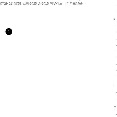
07/29 21:49:53 조회수:25 줄수:15 아무래도 아파치포탈은
al은 보셨는지요? (아마보신거 같은데, 보셧다면 왜 apache포탈을
 가깝습니다. UI도 미려하고, 아작스를 지원하며, 사용층도
드 3위) 사용해보시면 만족하실 겁니다. 외국쪽에는 레퍼런
빅
 벤치마크 해봤지만, 라이프레이만한게 없습니다. ..
1
비
클