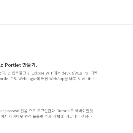
lo Portlet 만들기.
받는다. 2. 압축풀고 3. Eclipse WTP에서 devkit/WEB-INF 디렉
Portlet " 5. WebLogic에 해당 WebApp을 배포 6. ALUI
등록하고 해당 WebService를 Portlet으로 배포하여 등록하면
엔진이 나뉘어져 있어서 장애 전파 방지와 효율적인 리소스 배
.. 아직 개념은 더 잡아야 겠지만 잘 디자인된 제품같다.
ator passwd:없음 으로 로그인한다. Tutorial로 해봐야할것
) 페이지 레이아웃 변경 포틀릿 추가 삭제 3) 커뮤니티 생성
/ 포틀릿 추가(8/28완료) 5) 추가로 JSP 포틀릿 개발(8/28 완