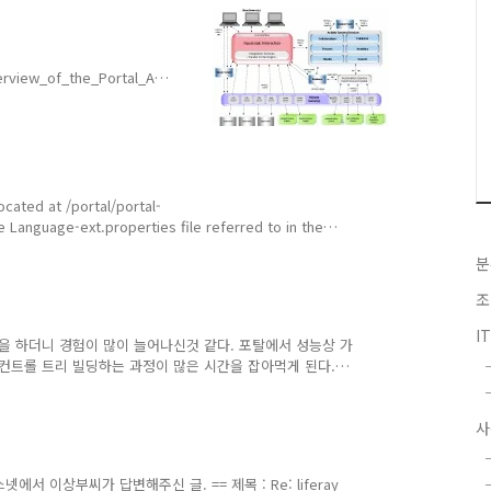
erview_of_the_Portal_Arc
m
ocated at /portal/portal-
 Language-ext.properties file referred to in the
ent/Language-ext.properties
분
t_in_the_ext_environment
조
I
 하더니 경험이 많이 늘어나신것 같다. 포탈에서 성능상 가
 컨트롤 트리 빌딩하는 과정이 많은 시간을 잡아먹게 된다.
 컨트롤 트리에 바인딩되는 컨트롤의 수를 줄이는것이 가장
데스크탑 단위로 렌더링이 되기 때문에, 업무 별로 데스크탑을
사
 개인화를 하는 사람이 있고 하지 않는 사람이 있다. 로그
라, 개인화 페이지를 따로 만들어서 개인화 탭을 눌렀을때만
구조를 ..
서 이상부씨가 답변해주신 글. == 제목 : Re: liferay