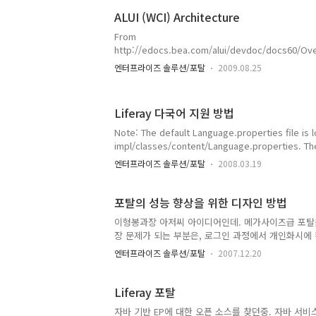
ALUI (WCI) Architecture
From
http://edocs.bea.com/alui/devdoc/docs60/Ov
hitecture/PlumtreeDevDoc_Overview_Intro.ht
엔터프라이즈 솔루션/포탈
2009.08.25
Liferay 다국어 지원 방법
Note: The default Language.properties file is l
impl/classes/content/Language.properties. The
docs is located at /ext/ext-impl/classes/cont
엔터프라이즈 솔루션/포탈
2008.03.19
http://wiki.liferay.com/index.php/Developmen
포탈의 성능 향상을 위한 디자인 방법
이형봉과장 아저씨 아이디어인데. 메가사이즈급 포탈을
장 문제가 되는 부분은, 로그인 과정에서 개인화시에
이부분이 주요 성능 FACTOR가 되는데. 결과적으로
엔터프라이즈 솔루션/포탈
2007.12.20
키 포인트다. 다른 방법으로 접근은 컨트롤 트리란 
나누는 것이다. 여기까지는 다 아는 사실이고 업무에서
인했을때 무조건 개인화 페이지를 보여주는것이 아니
Liferay 포탈
개인화 페이지를 보여주는 방법이다. 개인화 페이지의 
자바 기반 EP에 대한 오픈 소스를 찾던중. 자바 서비스넷에