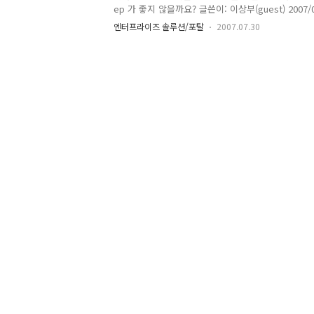
ep 가 좋지 않을까요? 글쓴이: 이상부(guest) 2007/
UI가 좀 부실합니다. liferay enterpise port
엔터프라이즈 솔루션/포탈
2007.07.30
선택하셧나요? 궁금@@) 퀄리티 우수하여 프로덕트에
뚜렸하게 많습니다. (소스포지닷넷의 포털부문 다운로
스가 확연히 많지만 한국은 잘모르겠네요. 포탈은 몇번