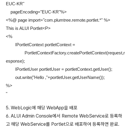
EUC-KR"
pageEncoding="EUC-KR"%>
<%@ page import="com.plumtree.remote.portlet.*" %>
This is ALUI Portlet<P>
<%
IPortletContext portletContext =
PortletContextFactory.createPortletContext(request,r
esponse);
IPortletUser portletUser = portletContext.getUser();
out.write("Hello ,"+portletUser.getUserName());
%>
"
5. WebLogic에 해당 WebApp을 배포
6. ALUI Admin Console에서 Remote WebService로 등록하
고 해당 WebService를 Portlet으로 배포하여 등록하면 완료.