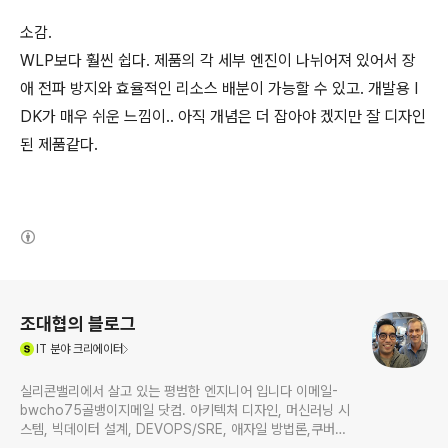
소감.
WLP보다 훨씬 쉽다. 제품의 각 세부 엔진이 나뉘어져 있어서 장
애 전파 방지와 효율적인 리소스 배분이 가능할 수 있고. 개발용 I
DK가 매우 쉬운 느낌이.. 아직 개념은 더 잡아야 겠지만 잘 디자인
된 제품같다.
(새창열림)
로그 정보
조대협의 블로그
(새창열림)
IT
분야 크리에이터
실리콘밸리에서 살고 있는 평범한 엔지니어 입니다 이메일-
bwcho75골뱅이지메일 닷컴. 아키텍처 디자인, 머신러닝 시
스템, 빅데이터 설계, DEVOPS/SRE, 애자일 방법론,쿠버네