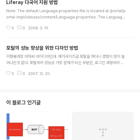
Liferay 다국어 지원 방법
글 내용
Note: The default Language.properties file is located at /portal/p
ortal-impl/classes/content/Language.properties. The Language
-ext.properties file referred to in the docs is located at /ext/ext-i
0
0
2008. 3. 19.
mpl/classes/content/Language-ext.properties http://wiki.liferay.
com/index.php/Development_in_the_ext_environment
포탈의 성능 향상을 위한 디자인 방법
글 내용
이형봉과장 아저씨 아이디어인데. 메가사이즈급 포탈을 하더니 경험이 많이 늘
어나신것 같다. 포탈에서 성능상 가장 문제가 되는 부분은, 로그인 과정에서 개
인화시에 컨트롤 트리 빌딩하는 과정이 많은 시간을 잡아먹게 된다. 이부분이
0
0
2007. 12. 20.
주요 성능 FACTOR가 되는데. 결과적으로 컨트롤 트리에 바인딩되는 컨트롤
의 수를 줄이는것이 가장 키 포인트다. 다른 방법으로 접근은 컨트롤 트리란 데
스크탑 단위로 렌더링이 되기 때문에, 업무 별로 데스크탑을 나누는 것이다. 여
기까지는 다 아는 사실이고 업무에서 개인화를 하는 사람이 있고 하지 않는 사
람이 있다. 로그인했을때 무조건 개인화 페이지를 보여주는것이 아니라, 개인화
이 블로그 인기글
페이지를 따로 만들어서 개인화 탭을 눌렀을때만 개인화 페이지를 보여주는 방
법이다. 개인화 페이지의 구조를 ..