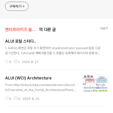
티스,마이크로서비스, ChatGPT 생성형 AI , CTO 등에 대
한 기술 멘토링과 강의 진행합니다. Linkedin :
구독하기
https://www.linkedin.com/in/terrycho75/
더보기
엔터프라이즈 솔루션/포탈
의 다른 글
ALUI 포탈 스터디..
글 내용
1. Admin 화면은 포탈 초기 화면에서 id:administrator passwd:없음 으로
로그인한다. Tutorial로 해봐야할것들 1) 포틀릿 등록해서 페이지에 등록 8/2
8 완료 2) 페이지 레이아웃 변경 포틀릿 추가 삭제 3) 커뮤니티 생성 (8/28완
0
1
2009. 8. 27.
료) 4) 커뮤니티 페이지 생성 / 레이아웃 변경 / 포틀릿 추가(8/28완료) 5) 추가
로 JSP 포틀릿 개발(8/28 완료) 6) ADF 포틀릿 개발 Ensemble 연동
ALUI (WCI) Architecture
글 내용
From http://edocs.bea.com/alui/devdoc/docs6
0/Overview_of_the_Portal_Architecture/Plumtre
eDevDoc_Overview_Intro.htm
0
0
2009. 8. 25.