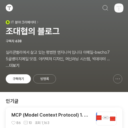
검색하기
티스토리
IT
분야 크리에이터
(새창열림)
조대협의 블로그
구독자
638
실리콘밸리에서 살고 있는 평범한 엔지니어 입니다 이메일-bwcho7
5골뱅이지메일 닷컴. 아키텍처 디자인, 머신러닝 시스템, 빅데이터 설
계, DEVOPS/SRE, 애자일 방법론,쿠버네티스,마이크로서비스, Ch
...더보기
atGPT 생성형 AI , CTO 등에 대한 기술 멘토링과 강의 진행합니다.
Linkedin : https://www.linkedin.com/in/terrycho75/
구독하기
방명록
신고하기 레이어
열기
인기글
MCP (Model Context Protocol) 1. 개
념 이해
86
10
조회
1,163