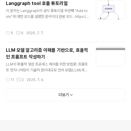
Langgraph tool 호출 튜토리얼
nts import LlmAgent, SequentialAgent, BaseAgentfrom google.adk.e
글 내용
이 문서는 Langgraph의 공식 튜토리얼 두번째 "Add to
vents import Event, EventActionsfrom google...
ols"에 대한 코드를 설명한 문서이다.원본 코드 : https://l
angchain-ai.github.io/langgraph/tutorials/get-st
arted/2-add-tools/모델 생성 및 툴 생성 부분tool = T
작성시간
5
0
2025. 7. 7.
avilySearch(max_results=2)tools = [tool]llm = in
it_chat_model("google_genai:gemini-2.5-flas
h")llm_with_tools = llm.bind_tools(tools)외부 Sea
LLM 모델 알고리즘 이해를 기반으로, 효율적
rch tool로 Langchain tool (TavilySearch)툴을 생성
인 프롬프트 작성하기
하고, 해당 툴을 tools 리스트에 넣은후에,LLM 모델을 생
글 내용
성하고, 해당 tool을 LLM..
LLM의 확률적 생성 프로세스 제어를 위한 방법론: 프롬프
트 엔지니어링의 기술적 원리대규모 언어 모델(LLM)과의
상호작용 시, 응답의 비결정성(Non-determinism)과 재
작성시간
11
2
2025. 7. 6.
현성(Reproducibility)의 부재는 개발자에게 주요한 도
전 과제이다. 프롬프트 엔지니어링은 이러한 확률적 모델
의 출력을 결정론적으로 제어하기 위한 핵심적인 방법론으
더보기
로 부상했다. 본 문서는 프롬프트 엔지니어링의 주요 기법
들이 LLM의 내부 아키텍처 및 수학적 원리에 기반하여 어
떻게 작동하는지 심층적으로 분석한다.1. LLM의 근본 원
리: 자기회귀적 확률 모델 (Autoregressive Probabili
stic Model)LLM의 모든 출력은 자기회귀(Autoregres
sive) 모델의 기본 원칙을 따른다. 즉, 주어진 ..
의안내