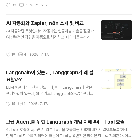
기반의 에이전트 웹사이트를 손쉽게 만들 수 있는..
공개한 Claude Code는 단순한 코드 자동 완성 도구를
작성시간
30
7
2025. 9. 2.
넘어, 개발자의 쉘 환경과 파일 시스템에 직접 접근하여 자
율적으로 작업을 수행하는 '에이전트형(Agentic)' 개발 도
구다. 하지만 이 강력한 자율성은 명확한 가이드라인 없이
AI 자동화와 Zapier, n8n 소개 및 비교
는 오히려 예측 불가능한 결과를 낳을 수 있다.이 글에서는
글 내용
AI 자동화란 무엇인가AI 자동화는 인공지능 기술을 활용하
Anthropic이 공식적으로 밝힌 엔지니어링 블로그의 내용
여 반복적인 작업을 자동으로 처리하고, 데이터를 분석하
을 기반으로, Claude Code의 잠재력을 100% 끌어내기
며, 의사 결정을 최적화하는 프로세스이다. 단순한 작업부
위한 핵심적인 베스트 프랙티스를 항목별로 심층 분석하
터 복잡한 비즈니스 워크플로우까지 다양한 영역에서 효율
고, 실제 적용 가능한 예제와 함께 제시하고자 한다.1. 초기
작성시간
19
4
2025. 7. 17.
성을 높이고, 수작업으로 인한 오류를 줄이며, 생산성을 향
설정 최적화 (Custo..
상시킨다. 예를 들어, AI 자동화는 고객 문의를 실시간으로
분류하거나, 데이터를 분석해 보고서를 생성하거나, 소셜
Langchain이 있는데, Langgraph가 왜 필
미디어 콘텐츠를 자동으로 게시하는 데 사용된다. 이러한
요할까?
기술은 비즈니스 운영을 간소화하고, 더 나은 고객 경험을
글 내용
제공하며, 조직이 더 빠르게 성장할 수 있도록 돕는다.AI 자
LLM 애플리케이션을 만드는데, 이미 Langchain과 같은
동화의 실질적인 예시고객 지원: 고객 이메일을 분석해 우
프레임웍이 있는데, 왜 추가로 Langgraph와 같은 프레임
선순위를 지정하고, 자동으로 답변 템플릿을 생성한다.마
웍이 필요할까?예를 들어서, 질문에 대해서 구글 검색을 하
작성시간
15
1
2025. 7. 17.
케팅: 소셜 미디어 캠페인 데이터를 ..
고, 그 내용을 기반으로 답변하는 Agent를 만든다고 하자.
아래 구조와 같이 질문을 분석해서 좀 더 명확한 프롬프트
로 만들어내고, 구글 검색을 한 후, 검색 내용이 답변을 하
고급 Agent를 위한 Langgraph 개념 이해 #4 - Tool 호출
는데 충분한 정보를 가지고 있는지 판단을 하고, 만약에 검
글 내용
4. Tool 호출Graph에서 외부 Tool을 호출하는 방법에 대해서 알아보도록 하자.
색된 정보가 충분하지 않으면 질문을 변경해서 다시 구글
먼저 Tool 함수를 정의해야 하는데,Tool을 일반적인 파이썬 함수로 정의한다. 이때
검색을 하고, 충분한 정보를 수집할때 까지 이 과정을 반복