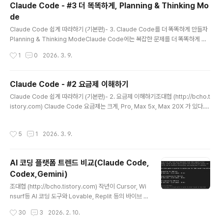
Claude Code - #3 더 똑똑하게, Planning & Thinking Mo
가이드일뿐 Claude 모델이 지킬 수 도, 안 지킬 수 도 있
de
다. 그래서 조금 더 명시적으로 어떤 이벤트가 발생했을때
글 내용
사용자가 특정 명령을 수정하도록 강제할 수 있다. 클로드
Claude Code 쉽게 따라하기 (기본편)- 3. Claude Code를 더 똑똑하게 만들자
코드의 라이프 사이클Claude Code의 Life cycle와, 각
Planning & Thinking ModeClaude Code에는 복잡한 문제를 더 똑똑하게 풀
각 툴을 걸 수 있는 포인트..
어낼 수 있는 Planning과 Thinking 모드라는 것이 있다. Planning mode코드에
작성시간
1
0
2026. 3. 9.
대한 조금 더 디테일한 분석이 필요하거나, 복잡한 구현이 필요하거나 여러 파일을
참고해야 할때는 Claude Code가 더 자세하게 계획을 만들도록 할 수 있는데, 이를
Plan mode라고 한다. Plan mode를 사용하기 위해서는 Shift tab을 누르면 아래
Claude Code - #2 요금제 이해하기
그림과 같이 입력 프롬프트창 아래에 “Plan mode”로 변경된것을 확인할 수 있다.
글 내용
Claude Code 쉽게 따라하기 (기본편)- 2. 요금제 이해하기조대협 (http://bcho.t
Plan mode 에서는 claude code가 좀 더 깊게 생..
istory.com) Claude Code 요금제는 크게, Pro, Max 5x, Max 20X 가 있다.구
분Claude ProClaude Max 5xClaude Max 20x월 요금 (USD)$20$100$2
005시간 세션 한도약 4.5만 토큰(메시지 약 45개)약 22.5만 토큰(메시지 약 225
작성시간
5
1
2026. 3. 9.
개)약 90만 토큰(메시지 약 900개)주간 누적 한도 (Sonnet 기준)약 500만 토큰(
40~80시간)약 4,200만 토큰(140~280시간)약 8,300만 토큰(240~480시간)
Opus 모델 주간 한도매우 낮음 (수 시간)약 15~35시간약 24~40시간추가 사용
AI 코딩 플랫폼 트렌드 비교(Claude Code,
불가능 (리셋 대기)가능 (API ..
Codex,Gemini)
글 내용
조대협 (http://bcho.tistory.com) 작년이 Cursor, Wi
nsurf등 AI 코딩 도구와 Lovable, Replit 등의 바이브 코
딩으로 시작되는 한해였다면, 금년은 Claude Code와 같
작성시간
30
3
2026. 2. 10.
은 CLI 기반의 에이전트 코딩으로 넘어가는 한해이다. 20