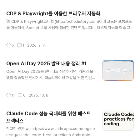
26년 트랜드 변화2025년에는 개발자들이 전체 코드가
아니라 일부 모듈이나 코딩 부분을 Cursor 와 같은 IDE에
CDP & Playwright를 이용한 브라우저 자동화
서 개발하는 정도로, AI의 도움을 받아서 개발하는 단계 였
글 내용
🚀 CDP & Playwright조대협 (http://bcho.tistory.com)아래 코드는 프롬프트
다면, 금년은 Claude Code와 같은 에이전트 기반의 AI
를 이용해서, Sonnet-4를 사용해 생성한 컨텐츠 입니다.브라우저 자동화 학습 교본
로 스펙만 작성하면 크고 복잡한 코드도 개발이 가능한 방
Chrome DevTools Protocol과 Playwright를 활용한 웹 자동화 완벽 가이드
향으로 변화하고 있다. 2026년 2월5일에 발표된 글을 보
📑 목차1. 소개2. 아키텍처 이해3. 프로젝트 설정4. CDP 예제5. Playwright 예제
면, Anthropic Claude Code 모델을 사용하여, C 컴파
작성시간
5
1
2026. 2. 7.
6. 사람처럼 행동하기 (Advanced)7. CDP vs Playwright 비교8. 모범 사례1. 소
일러를 개발한 ..
개🎯 학습 목표이 교본에서는 다음 내용을 학습합니다:Chrome DevTools Prot
ocol (CDP)의 기본 개념과 사용법Playwright를 활용한 브라우저 자동화봇 감지
Open AI Day 2025 발표 내용 정리 #1
우회 기법 (CAPTCHA 처리, 사람처럼..
글 내용
Open AI Day 2025를 한마디로 정리하자면, 기존의 모
델의 집중했던 전략에서, 애플리케이션 개발을 위한 전반
적인 에코 시스템 확장으로 전략을 확장하였으며, 마케팅
// GTM (Go To Market) 전략의 승리라고 볼 수 있다.
작성시간
11
0
2025. 10. 8.
이번에 발표한 Agent Kit나 Model Eval, Tracing 등 다
수의 기능들은 이미 오픈소스나 경쟁 벤더들이 제공하고
있는 기술들인데, 몇개의 추가 제품을 잘 녹여서 메세지를
Claude Code 성능 극대화를 위한 베스트
만들어냄으로써 혁신적인 발전으로 보이도록 잘 포장을 하
프랙티스
였다. 이 글에서는 이번에 Open AI가 발표한 새로운 제품
글 내용
들에 대해서 간략하게 알아보고, 이 발표가 주는 의미에 대
참고한 원본 글 : https://www.anthropic.com/engine
해서 정리해보고자 한다. Apps in ChatGPTChatGPT
ering/claude-code-best-practices Anthropic이