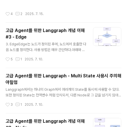
중요한 부분은 함수 첫줄에 툴에 대한 설명을 주석으로 달아줘야 한다. LLM AI 모델
한 다음에, 이 정보를 이용해서 답변을 생성해서 리턴한다.
이 어떤 툴을 사용해야할지 판단할때 이 정보를 이용해서, 툴의 기능을 파악한 후에,
이 구조를 Langchain으로 만들 수 없을까?물론 가능은
작성시간
4
2
2025. 7. 15.
툴 호출 여부를 결정한다. 아래는 get_weather라는 툴을 정의한 코드로, 특정 지역
하다. 대략 다음과 같은 구조를 가지면 된다. chain = ( ..
의 날씨를 리턴하는 테스트 코드이다. (지역명이 sf나 san francisco인 경우에는
온도를 60도로, 아니면 90도 온도로 리턴한다.) 이렇게 툴을 호출하는 노드를 Too
고급 Agent를 위한 Langgraph 개념 이해
nNode라고 하는데, 인자로, 호출할 툴 함수를 정의한다. 아래 코드에서 보면 Tool
#3 - Edge
Node([..
글 내용
3. EdgeEdge는 노드가 정의된 후에, 노드에서 호출한 다
음 노드를 정의한다. 사용 방법은 매우 간단하다.아래와 같
이 노드를 먼저 정의한 후에, add_edge를 이용하여 연결
작성시간
5
1
2025. 7. 10.
하고자 하는 노드 이름을 지정하면 된다. 아래 코드의 경우
node_1→node_2를 호출하는 구조를 정의하였다. buil
der.add_node("node_1", node_1)builder.add_no
고급 Agent를 위한 Langgraph - Multi State 사용시 주의해
de("node_2", node_2)graph.add_edge("node_
야할점
1", "node_2")Conditional routing일반적인 Edge flo
글 내용
w이외에, 조건에 따라서 특정 노드로 Routing 하도록 플
Langgraph에서는 하나의 Graph에서 여러개의 State를 동시에 사용할 수 있다.
로우를 정의할 수 있다. 예를 들어서 아래 그림과 같이, no
또한 정의된 State는 전역변수 처럼 인식되서, 다른 Node로 그 값을 넘기지 않아도
de_1실행후에, 조건에 따라서 node_2또는 node..
그 값이 그대로 유지되고 사용이 가능하다.예를 들어node1(State1)->State2no
작성시간
3
1
2025. 7. 10.
de2(State2)->State3node3(State1)->State3로 호출하는 구조가 있다고 하
자.이 경우, node1의 output인 State2는 node2의 Input에 들어가지만, node2
의 output이 State3인데, node3에서 State3를 받지 않고, State1을 받을 수 있
고급 Agent를 위한 Langgraph 개념 이해
을까? 답변은 된다.State1,2,3의 정보가 같이 유지되고 있기 때문에, 이전 노드의 S