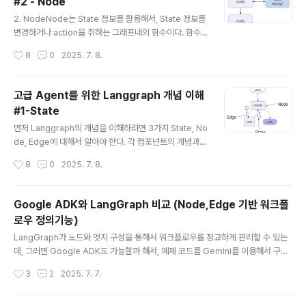
#2 - Node
tate가 아니더라도 사용이 가능하다. 아래 ..
글 내용
2. NodeNode는 State 정보를 활용해서, State 정보를
변경하거나 action을 취하는 그래프내의 함수이다. 함수
내에서는 LLM 모델을 실행해서 질문에 대한 정답을 찾거
작성시간
8
0
2025. 7. 8.
나 , Tool 등을 이용해서 Action을 취하거나, 또는 RAG
를 통해서 질문에 필요한 추가 컨택스트 정보를 검색해와
서 State에 저장해서 다음 Node에서 LLM이 답변에 활
고급 Agent를 위한 Langgraph 개념 이해
용할 수 있도록 한다. 예를 들어 web_search,chat 이라
#1-State
는 Node가 있을때, web_search Node에서는 Googl
글 내용
e 검색을 이용하여, 질문에 필요한 추가 정보를 검색해서
먼저 Langgraph의 개념을 이해하려면 3가지 State, No
State에 저장한후, 다음 chat 노드에서 해당 State에 저
de, Edge에 대해서 알아야 한다. 각 컴포넌트의 개념과
장된 Context 정보를 리턴하는 식으로 구현이 된다. Nod
세부 문법에 대한 이해가 없으면 어떻게 Langgraph가 작
작성시간
8
0
2025. 7. 8.
e는 Python funct..
동하는지에 대해서 이해가 매우 어렵기 때문에, 이 글에서
는 개념과 문법에 대해서 설명하도록 한다. 그래프는 Nod
e로 구성이 되어 있는데, State를 받아서, 작업을 하고, St
Google ADK와 LangGraph 비교 (Node,Edge 기반 워크플
ate를 출력하는 역할을 한다. Node를 실행한 후에, 다른
로우 정의기능)
Node를 실행하기 위해서는 Edge를 따라서, Node를 이
글 내용
동하게 된다. 이 개념을 그림으로 표현하면 아래와 같다. 사
LangGraph가 노드와 엣지 구성을 통해서 워크플로우를 정교하게 관리할 수 있는
각형이 Node이고, Node들을 연결하는 선이 Edge, 그
데, 그러면 Google ADK도 가능할까 해서, 예제 코드를 Gemini를 이용해서 구성
리고, Node들이 입력으로 받고, 업데이트 하는 것이 Stat
해봤다. 일단 결론 부터 이야기하자면, Google ADK는 노드와 엣지의 개념은 없지
작성시간
3
2
2025. 7. 7.
e (상태 정보)이다. 1. State..
만, 노드대신 에이전트로 정의한후, 이를 워크플로우로 연결이 가능하고, Loop와 B
ranch역시 가능하다. 아직 Node와 ADK의 Agent차이에 대해서는 좀 더 고민해
봐야겠지만, 개념상으로 비슷한것은 만들수있다는 이야기.from google.adk.age