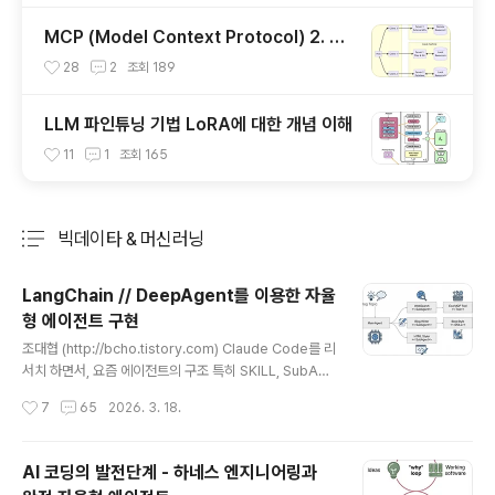
MCP (Model Context Protocol) 2. 서
버 개발하기
28
2
조회
189
LLM 파인튜닝 기법 LoRA에 대한 개념 이해
11
1
조회
165
빅데이타 & 머신러닝
분류 전체보기
주요 글 목록
LangChain // DeepAgent를 이용한 자율
형 에이전트 구현
글 내용
조대협 (http://bcho.tistory.com) Claude Code를 리
서치 하면서, 요즘 에이전트의 구조 특히 SKILL, SubAge
nt, MultiAgent 등을 이해하다 보니, 실제로 만드는것도
작성시간
7
65
2026. 3. 18.
어렵지 않겠다. 생각이 들어서 어떤 프레임웍이 지원하는
지 찾아보던중 Langchain에서 얼마전에 발표한 DeepA
gent를 찾아서 간단한 시나리오를 구현해봤다. DeepAg
AI 코딩의 발전단계 - 하네스 엔지니어링과
ent는 Langchain의 LangGraph (복잡한 LLM 간의 연