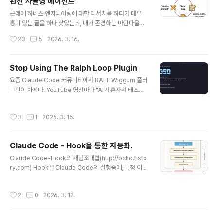
완전 자율형 에이전트
결 구조를 구현하는 프레임웍)을 한단계 더 추상화 시켜서
글 내용
Agent 개발에 최적화된 프레임워크 이다. 다른 Agent가
근래에 하네스 엔지니어링에 대한 리서치를 하다가 매우
가지고 있는 SubAgent,Skill 등의 개념을 잘 지원하고 있
흥미 있는 글을 하나 찾았는데, 내가 존경하는 마틴파울러
으며, 무엇보다 구현이 매우 쉽게 되어 있다. Claude Cod
님 사이트에, 올라온 Keif Morris의 글이다. 참고 : http
작성시간
23
5
2026. 3. 16.
e과 ..
s://martinfowler.com/articles/exploring-gen-ai/
humans-and-agents.html 이 글은 개발에서, AI 에이
전트와 사람간의 상호 작용을 단계별로 정의한 모델인데,
Stop Using The Ralph Loop Plugin
지금까지 명확하지 않은 AI 기반 개발에 대한 개념을 꽤 명
글 내용
요즘 Claude Code 커뮤니티에서 RALF Wiggum 플러
확하게 설명하였다. 이 글의 이해를 위해서는 두 가지 Loo
그인이 화제다. YouTube 영상마다 "AI가 혼자서 태스크
p의 개념을 이해해야 한다. Why Loop : 소프트웨어를 만
를 10번씩 반복해서 끝내준다!"는 식의 소개가 넘쳐나고
들기 위한 아이디어를 정의하고, 어떤 소프트웨어를 만들
있다. 그런데, 재미있는 유투브 영상을 하나 찾았다. Claud
어낼것인가를 정의하는 부분이다. 일종의 기획과 검증에
작성시간
3
1
2026. 3. 15.
e Code의 RALF 루프를 사용하지 말라는 건데, 내용을
해당한다. How Loop : ..
보면 다음과 같다. 지금 사람들이 열광하는 그 Claude Co
de 플러그인은 진짜 RALF Loop가 아니다.RALF 프레임
Claude Code - Hook을 통한 자동화.
워크를 만든 창시자 본인이 Twitter와 YouTube에서 며
글 내용
칠째 이 점을 직접 지적하고 있다. 원본 RALF Loop와 Cl
Claude Code-Hook의 개념조대협(http://bcho.tisto
aude Code의 RALF Wiggum 플러그인은 겉으로는 비
ry.com) Hook은 Claude Code의 실행중에, 특정 이벤
슷해 보이지만, 핵심 동작 방식에서 중요한 차이가 있다고
트가 발생하였을때 사용자가 정해 지정해놓은 Shell Com
말이다.그렇다면, 진짜 RALF..
mand나, HTTP 요청 또는 프롬프트를 실행할 수 있는 기
작성시간
2
0
2026. 3. 12.
능이다. 예를 들어, Claude Code를 통해서 파일을 에디
트 했을때 자동으로, 포맷팅을 검사하도록 지시할 수 있다.
물론 프롬프트를 통해서 지시할 수 도 있지만, 프롬프트는