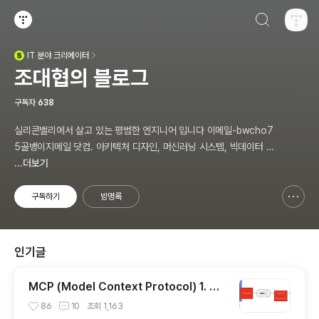
검색하기
티스토리
IT
분야 크리에이터
(새창열림)
조대협의 블로그
구독자
638
실리콘밸리에서 살고 있는 평범한 엔지니어 입니다 이메일-bwcho7
5골뱅이지메일 닷컴. 아키텍처 디자인, 머신러닝 시스템, 빅데이터 설
계, DEVOPS/SRE, 애자일 방법론,쿠버네티스,마이크로서비스, Ch
...더보기
atGPT 생성형 AI , CTO 등에 대한 기술 멘토링과 강의 진행합니다.
Linkedin : https://www.linkedin.com/in/terrycho75/
구독하기
방명록
신고하기 레이어
열기
인기글
MCP (Model Context Protocol) 1. 개
념 이해
86
10
조회
1,163