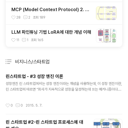
MCP (Model Context Protocol) 2. 서
버 개발하기
28
2
조회
189
LLM 파인튜닝 기법 LoRA에 대한 개념 이해
11
1
조회
165
비지니스/스타트업
분류 전체보기
주요 글 목록
린스타트업 - #3 성장 엔진 이론
글 내용
성장엔진 린 스타트업에서는 성장 엔진이라는 개념을 사용하는데, 이 성장 엔진이란,
린 스타트업에 따르면 "회사가 지속적으로 성장을 달성하는데 쓰는 메커니즘이다.
"린스타트업에서 성장엔진을 다음과 같은 변수로 정의하고 있다.기본적으로 스타트
업의 성장은 사용자가 늘어남을 전재로 하되, 사용자가 늘어나는 것 뿐만 아닌 비지
작성시간
0
0
2015. 5. 7.
니스 모델에 따라서 다음과 같은 지표를 추가 지표로 사용한다. 1. 재방문율 : 복합 비
율로 측정 대부분의 서비스들에 해당하는 지표로, 기존 사용자의 재 방문율이다.일반
적으로는 액티브 사용자를 사용하지만, 린스타트업 프레임웍에서는 "복합 비율"이라
린 스타트업 #2-린 스타트업 프로세스에 대
는 성장 변수를 사용한다. 재방문율 성장 엔진의 기본 개념은 신규 고객 유치율 > 가