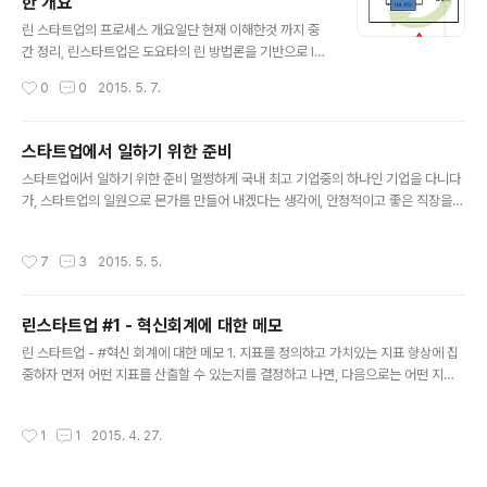
한 개요
입 해지율 이 넘는지를 살펴본다. 가입 해지율은 명시적으로 계약..
글 내용
린 스타트업의 프로세스 개요일단 현재 이해한것 까지 중
간 정리, 린스타트업은 도요타의 린 방법론을 기반으로 IM
VU의 CTO인 에릭리스가 정리한 스타트업의 프로세스이
작성시간
0
0
2015. 5. 7.
다.기본적으로 스타트업의 제품 및 서비스 개발의 행위를
학습으로 정의하고 있으며, 빠르게 최소한의 기능을 가지
고 있는 서비스를 빠르게 개발하여 시장에 릴리즈한 후 고
스타트업에서 일하기 위한 준비
객의 반응을 수치화한 데이타를 기반으로, 판단하여 이를
글 내용
스타트업에서 일하기 위한 준비 멀쩡하게 국내 최고 기업중의 하나인 기업을 다니다
기반으로, 제품의 개발 방향이 맞는지를 학습하여 끊임없
가, 스타트업의 일원으로 몬가를 만들어 내겠다는 생각에, 안정적이고 좋은 직장을
이 서비스를 수정/개발해 나가는 프로세스이다.전체적인
박차고 나왔다. 마흔이 넘은 나이에, 스타트업이라니, 누가 보면 제정신이 아니라고
프로세스를 도식화 하자면 다음과 같다. ※ 이 그림은 일반
할 수 도 있겠지만… 이번이 인생에 있어서 마지막 도전이 아닐까 하는 생각이 든다.
적으로 소개되는 린스타트업의 프로세스가 아니라, 본인이
작성시간
7
3
2015. 5. 5.
해도 후회, 안해도 후회 할거면 해보고 후회하자는 결정을했다.지금까지 일해온 방식
이해하고 내용을 가감한 프로세스이다. 가설과 구현 먼저
이, 최종 의사 결정자이기 보다는 의사 결정을 수행하는 입장에 있었기 때문에, 새로
가설을 세우고, 이 가설(아이디어)를 기반으로 서비스..
운 일은 나름대로 도전이다더군다나, 대기업이나 벤더의 경험에서 스타트업이라는
린스타트업 #1 - 혁신회계에 대한 메모
무한의 정글로 도전을 하면서, 다른 비지니스 모델과 환경, 그리고 모바일 및 스타트
글 내용
업의 전성 시대에서, 생각하는 방식이 다른 젊은 사람들과의 일은 ..
린 스타트업 - #혁신 회계에 대한 메모 1. 지표를 정의하고 가치있는 지표 향상에 집
중하자 먼저 어떤 지표를 산출할 수 있는지를 결정하고 나면, 다음으로는 어떤 지표
가 비지니스에 대한 핵심 지표인지를 판단해야 한다. 신규 사용자 증가율인지, 재 방
문율, 유료화율인지등을 판단한 후에, 해당 지표를 높일 수 있는 쪽으로 서비스를 개
작성시간
1
1
2015. 4. 27.
선해야 한다.초기에 지표를 제대로 정하는 것이 중요하다. 아니면, 허무 지표가 될 수
있기 때문이다. 실제 고객의 반응이 지표를 통해서 모니터링 되지 않을 수 있다. "다
음 두 스타트 업을 비교해보자, 첫번째 회사는 현재 상태의 지표가 명확하다. 그리고