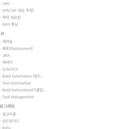
JVM
APM (AP 성능 측정)
자바 성능팁
WAS 튜닝
LM
애자일
배포(Deployment)
JIRA
에세이
SCM/VCS
Build Automation (빌드..
Test Automation
Build Automation(이클립..
Task Management
로그래밍
알고리즘
안드로이드
Ruby