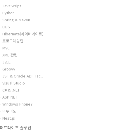
JavaScript
Python
Spring & Maven
LIBS
Hibernate(하이버네이트)
프로그래밍팁
MVC
XML 관련
J2EE
Groovy
JSF & Oracle ADF Fac..
Visual Studio
C# & .NET
ASP.NET
Windows Phone7
아두이노
Nest.js
터프라이즈 솔루션