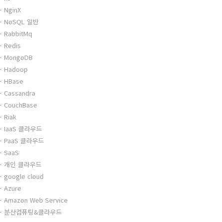
NginX
NoSQL 일반
RabbitMq
Redis
MongoDB
Hadoop
HBase
Cassandra
CouchBase
Riak
IaaS 클라우드
PaaS 클라우드
SaaS
개인 클라우드
google cloud
Azure
Amazon Web Service
분산컴퓨팅&클라우드