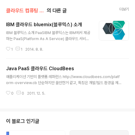
더보기
클라우드 컴퓨팅 & NoSQL/PaaS 클라우드
의 다른 글
IBM 클라우드 bluemix(블루믹스) 소개
글 내용
IBM 블루믹스 소개 PaaSIBM 블루믹스는 IBM에서 제공
하는 PaaS(Platform As A Service) 클라우드 서비스
이다. 아마존과 같은 서비스가 VM을 제공하는 IaaS(Infra
1
1
2014. 8. 8.
as a service)라면, 블루믹스는 node.js, Java와 같은
런타임을 미리 깔아놓고, 거기에 소스코드를 넣어서 돌리
는 구조이다. IaaS의 경우 Linux나 Windows Server와
Java PaaS 클라우드 CloudBees
같은 OS를 VM 기반으로 제공하기 때문에 직접 미들웨어
글 내용
를 설치해서 사용해야 하지만, PaaS의 경우 이미 설치된
애플리케이션 기반의 플랫폼 레퍼런스 http://www.cloudbees.com/platf
미들웨어 위에 코드만 돌리면되기 때문에, 아무래도 관리
orm-overview.cb 단순하지만 쓸만한거 같고, 특징은 개발/빌드 환경을 체계
가 편리하다. 그러면 왜 PaaS인가?얼마전까지만 해도, 개
화 해놨다는 건, 다른 클라우드에서는 이런 환경을 PaaS 수준으로 제공하는 것
발 트렌드의 중심은 기업체에서 개발하는 B2C서비스였
0
0
2011. 12. 5.
은 없는 걸로 아는데, 일단 CloudBees는 Jekins(Hudson)을 사용한다는 것
다. 페이스북이나 네이버와 같은 서비스..
이 블로그 인기글