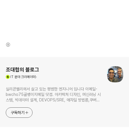
(새창열림)
로그 정보
조대협의 블로그
(새창열림)
IT
분야 크리에이터
실리콘밸리에서 살고 있는 평범한 엔지니어 입니다 이메일-
bwcho75골뱅이지메일 닷컴. 아키텍처 디자인, 머신러닝 시
스템, 빅데이터 설계, DEVOPS/SRE, 애자일 방법론,쿠버네
티스,마이크로서비스, ChatGPT 생성형 AI , CTO 등에 대
한 기술 멘토링과 강의 진행합니다. Linkedin :
구독하기
https://www.linkedin.com/in/terrycho75/