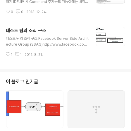
하게 IDE내에서 Command 추가등도 가능아래는 네이버
에서 "조대협" 으로 검색하여, 검색 결과에 "조대협의 블로
0
0
2013. 12. 24.
그" 문자열이 나오면 성공하는 테스트 케이스 작성 완료후
Export하면Java/JUnit 3,4 , Test NGRuby,Python,
C# 등으로 TG Export 가능 아래는 JUnit4로 Export한
테스트 팀의 조직 구조
소스 코드 package com.example.tests; import co
글 내용
m.thoughtworks.selenium.*;import org.junit.Afte
테스트 팀의 조직 구조 Facebook Server Side Archit
r;import org.junit.Before;import org.junit.Test;im
ecture Group (SSAG)http://www.facebook.com/
port static org.junit.Assert.*;import ..
groups/serverside조대협 테스트를 수행하는 테스트
1
1
2012. 8. 21.
팀의 구조는 테스트 방법론이나 개발 조직, 개발팀의 개발
방법론에 따라 모두 차이가 있다. 여기서는 일반적으로 적
용할 수 있는 테스트 조직 구조에 대해서 소개한다. 각각의
역할은 중첩 될 수는 있으나, 생략 될 수 는 없다. 테스트 팀
테스트팀은 테스트를 계획하고 주도적으로 수행하는팀이
이 블로그 인기글
다. 테스트팀의 일반적인 구조는 다음과 같다. Test Lead
전체 테스트에 대한 모든 것을 관장한다. 테스트 팀 관리 뿐
만 아니라 시스템에 대한 전체 품질 관리를 포함하여 관리
한다. - Define strategy..