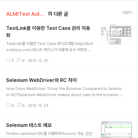
더보기
ALM/Test Automation
의 다른 글
TestLink를 이용한 Test Case 관리 자동
화
글 내용
TestLink를 이용한 Test Case 관리조대협 (http://bch
o.tistory.com) 테스트 케이스가 어떻게 요구 사항에 맵
핑이 되는지, 테스트 케이스의 시나리오는 어떻게 되고 요
5
4
2013. 12. 31.
구 되는 결과 (Expected Result)는 어떻게 되는지, 테스
트 결과는 어떻게 되는지, 그리고 Version 별 릴리즈에 따
른 테스트 계획과 결과는 어떻게 되는지를 관리할 수 있는
Selenium WebDriver와 RC 차이
도구가 필요하다. 대부분 테스트 엔지니어나 개발팀들이
글 내용
위의 테스트 도구 자체에는 관심이 많은 것 처럼 보이지만,
How Does WebDriver ‘Drive’ the Browser Compared to Seleniu
정작 테스트 프로세스나 테스트 케이스 전체를 관리하기
m-RC?Selenium-WebDriver makes direct calls to the browser us
위한 관리도구에는 그다지 집중하지 않는 것 처럼 보인다.
ing each browser’s native support for automation. How these dir
테스트 케이스 자체를 구현하는 것도 중요하지만, 전체 시
0
0
2013. 12. 24.
ect calls are made, and the features they support depends on th
스템에 대해 어떻게 테스트를 하고, 테스트에 대한 내..
e browser you are using. Information on each ‘browser driver’ is
provided later in this chapter.For those familiar with Selenium-R
Selenium 테스트 메모
C, this is quite differe..
글 내용
Firefox selenium IDE를 이용하여 Record 가능. 간단