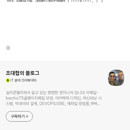
(새창열림)
로그 정보
조대협의 블로그
(새창열림)
IT
분야 크리에이터
실리콘밸리에서 살고 있는 평범한 엔지니어 입니다 이메일-
bwcho75골뱅이지메일 닷컴. 아키텍처 디자인, 머신러닝 시
스템, 빅데이터 설계, DEVOPS/SRE, 애자일 방법론,쿠버네
티스,마이크로서비스, ChatGPT 생성형 AI , CTO 등에 대
한 기술 멘토링과 강의 진행합니다. Linkedin :
구독하기
https://www.linkedin.com/in/terrycho75/