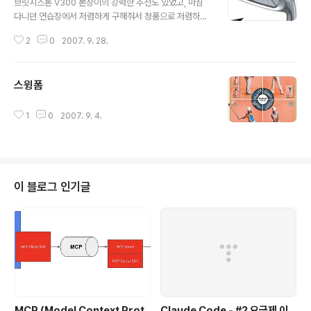
브릿지스톤 V300 본창이의 강력한 추천도 있었고, 마침
다니던 연습장에서 저렴하게 구해줘서 정품으로 저렴하게
구입했다.. 다소 무겁기도 하고.. (이제 클럽에 몸을 맞춰야
2
0
2007. 9. 28.
하는 상황..) 디자인도 처음에 구입할려고 했던 JPX보다는
마음에 들지는 않지만.. 싸게 구입했고.. 좋은 아이언이라고
하니까는 열심히 쳐볼란다. 작년에 열심히 보충수업해서
스윙폼
모아놓은 돈으로 와이프가 사줬는데.. 내심 미안하기도 하
글 내용
고.. 요즘 자기가 사고 싶은건 사지 않으면서..사준건데... 실
력이 늘지 않아서 걱정이다. 얼렁 실력 늘어서... 연습장에
1
0
2007. 9. 4.
들어가는 돈좀 줄여야 할텐데... ^^
이 블로그 인기글
MCP (Model Context Prot
Claude Code - #2 요금제 이