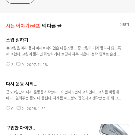
https://www.linkedin.com/in/terrycho75/
더보기
사는 이야기/골프
의 다른 글
스윙 잘하기
글 내용
◆코킹을 미리 풀지 마라= 아이언은 다운스윙 도중 코킹이 미리 풀리지 않도록
해야 한다. 코킹이 풀리면 뒤땅치기나 토핑이 자주 나온다. 정작 임팩트 순간 헤
드 스피드도 안난다. 코킹이 풀리는 이유는 너무 임팩트에만 치중하려 하기 때
2
0
2007. 11. 28.
문이다. 강하게 치겠다는 생각을 너무 한 나머지 임팩트 전단계에서 코킹이 미
리 풀려버린 것이다. ◆백스윙 톱에서 피니시까지 과정을 단순화하라= 헤드스
피드를 높이려면 백스윙 톱에서 피니시까지 한 번에 스윙이 이뤄져야 한다. 이
다시 운동 시작...
과정에서 불필요한 요소를 추가하려고 하면 스윙은 복잡해지기 시작한다. 다운
글 내용
블로로 쳐야 한다느니, 박아쳐야 한다느니, 찍어쳐야 한다느니…. 이러한 것들은
근 20일만에 다시 운동을 시작했다... 이번이 3번째 코치인데.. 코치를 바꿀때
결코 도움이 안된다. 순간적으로 힘을 줘서 볼을 치려고 하면 클럽헤드에 힘이
마다.. 알려주는 폼도 다 틀린다. 자세를 어느정도 잡았다고 생각했는데. 새 코피
전달되지 않는다. 톱에서 피..
가 알려주는 자세를 책에서 찾압니까는 그 자세가 맞다는. 그럼 그동안 잘못된
0
2
2008. 1. 22.
자세로 치고 있었나? 이번주 정도면 자세는 교정이 가능할것 같은데.. 그나저나
간만에.. 무리를 해서 그런가.. 편도선도 붓고 몸이 컨디션이 안좋네. 오늘은 몸
관리좀 해야겠다..
구입한 아이언..
글 내용