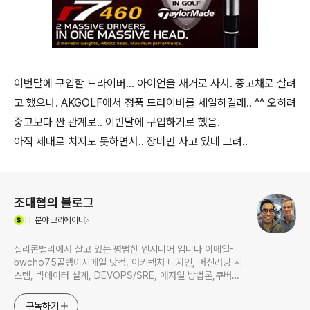
이번달에 구입할 드라이버... 아이언을 새거로 사서. 중고채로 살려
고 했으나. AKGOLF에서 정품 드라이버를 세일하길래.. ^^ 오히려
중고보다 싼 관계로.. 이번달에 구입하기로 했음.
아직 제대로 치지도 못하면서.. 장비만 사고 있네 그려..
로그 정보
조대협의 블로그
(새창열림)
IT
분야 크리에이터
실리콘밸리에서 살고 있는 평범한 엔지니어 입니다 이메일-
bwcho75골뱅이지메일 닷컴. 아키텍처 디자인, 머신러닝 시
스템, 빅데이터 설계, DEVOPS/SRE, 애자일 방법론,쿠버네
티스,마이크로서비스, ChatGPT 생성형 AI , CTO 등에 대
한 기술 멘토링과 강의 진행합니다. Linkedin :
구독하기