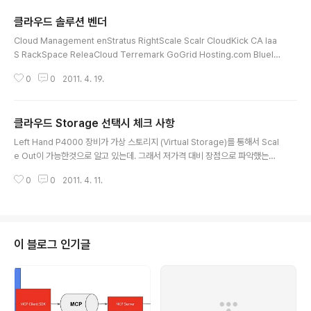
클라우드 솔루션 벤더
글 내용
Cloud Management enStratus RightScale Scalr CloudKick CA Iaa
S RackSpace ReleaCloud Terremark GoGrid Hosting.com Bluelo
ck Cloud Central Cloud OS VMware Eucalyptus Enomaly CA Clou
0
0
2011. 4. 19.
d.com Flexiant Abiquo Nimbula
클라우드 Storage 선택시 체크 사항
글 내용
Left Hand P4000 장비가 가상 스토리지 (Virtual Storage)를 통해서 Scal
e Out이 가능한것으로 알고 있는데. 그래서 저가격 대비 장점으로 파악했는데,
오늘 문서를 살펴보다가 흥미로운 부분이 있어서 메모 하나 P4000으로 VSA
0
0
2011. 4. 11.
(Virtual SAN Appliance)를 구성할 경우 지원되지 않는 사항이다. http://h1
0032.www1.hp.com/ctg/Manual/c01814597.pdf == 지원되지 않는 구
성 • 기존 P4000 SAN Solution 스토리지 위에서 VSA를 실행하는 것은 권
장되지 않습니다. • VSA의 가상 NIC는 Jumbo 프레임, 흐름 제어 설정 수정
또는 TCP 오프로드를 지원하지 않습 니다. 서버의 물리적 NIC를 이러한 기능
이 블로그 인기글
으로 구..