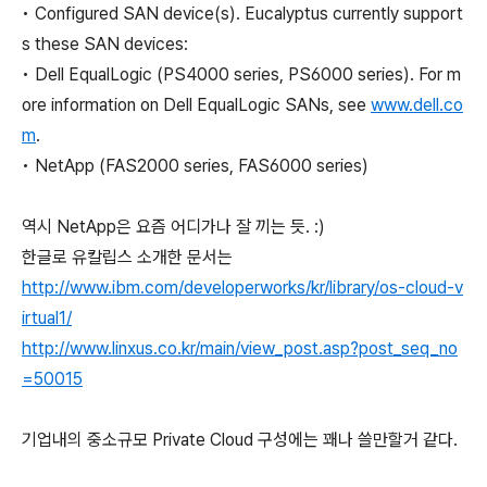
• Configured SAN device(s). Eucalyptus currently support
s these SAN devices:
• Dell EqualLogic (PS4000 series, PS6000 series). For m
ore information on Dell EqualLogic SANs, see
www.dell.co
m
.
• NetApp (FAS2000 series, FAS6000 series)
역시 NetApp은 요즘 어디가나 잘 끼는 듯. :)
한글로 유칼립스 소개한 문서는
http://www.ibm.com/developerworks/kr/library/os-cloud-v
irtual1/
http://www.linxus.co.kr/main/view_post.asp?post_seq_no
=50015
기업내의 중소규모 Private Cloud 구성에는 꽤나 쓸만할거 같다.