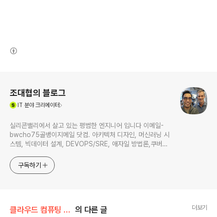
(새창열림)
로그 정보
조대협의 블로그
(새창열림)
IT
분야 크리에이터
실리콘밸리에서 살고 있는 평범한 엔지니어 입니다 이메일-
bwcho75골뱅이지메일 닷컴. 아키텍처 디자인, 머신러닝 시
스템, 빅데이터 설계, DEVOPS/SRE, 애자일 방법론,쿠버네
티스,마이크로서비스, ChatGPT 생성형 AI , CTO 등에 대
한 기술 멘토링과 강의 진행합니다. Linkedin :
구독하기
https://www.linkedin.com/in/terrycho75/
더보기
클라우드 컴퓨팅 & NoSQL/IaaS 클라우드
의 다른 글