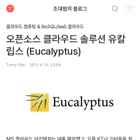
검색하기
조대협의 블로그
티스토리
클라우드 컴퓨팅 & NoSQL/IaaS 클라우드
오픈소스 클라우드 솔루션 유칼
립스 (Eucalyptus)
Terry Cho
2011. 4. 19. 23:58
MS 클라우드 아키텍쳐는 대충 파악했고, 요즘 KT나 기타등등 회