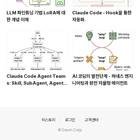
LLM 파인튜닝 기법 LoRA에 대
Claude Code - Hook을 통한
한 개념 이해
자동화.
Claude Code Agent Team
AI 코딩의 발전단계 - 하네스 엔지
s: Skill, SubAgent, Agent T
니어링과 완전 자율형 에이전트
eam 완전 정복
의안내
티스토리
로그인
고객센터
© Daum Corp.