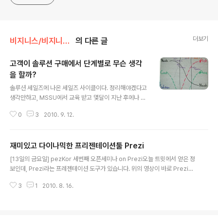
https://www.linkedin.com/in/terrycho75/
더보기
비지니스/비지니스와 세일즈
의 다른 글
고객이 솔루션 구매에서 단계별로 무슨 생각
을 할까?
글 내용
솔루션 세일즈에 나온 세일즈 사이클이다. 정리해야겠다고
생각만하고, MSSU에서 교육 받고 몇달이 지난 후에나 올
리네 그려. 근 3주는 블로그에 포스팅을 하나도 못한듯.. 그
0
3
2010. 9. 12.
나마 블로그에 포스팅 하는 과정이 그간 지식 정리하는 건
데, 요 몇주 모가 그리 바뻤는지... 크게 4개의 축으로 나눠
서 중점을 둔다. 고객의 Needs, 돈, 솔루션 자체, 그리고
재미있고 다이나믹한 프리젠테이션툴 Prezi
Risk 초기에는 고객의 Needs 가 매우 높다. 차세대 마케
글 내용
팅 시스템을 만드는 시나리오라면, 차세대 마케팅 시스템
[13일의 금요일] pezKor 세번째 오픈세미나 on Prezi오늘 트윗에서 얻은 정
에 대한 Needs 자체가 높다. 그 다음은 Cost 즉, 예산이
보인데, Prezi라는 프레젠테이션 도구가 있습니다. 위의 영상이 바로 Prezi라
다. 정해진 예산내에서 구축을 해야 한다는 압박(?) 이 있
는 도구로 만든 프레젠테이션인데, 상당히 다이나믹한 화면 전환과 기존 PPT
다. 이 과정에서 고객은 대략적인 금액과, 이런 요구 사항을
3
1
2010. 8. 16.
와 다른 새로운 형태의 프레젠테이션이 가능합니다. 개발자 행사나, Executiv
채워줄 수 있는 벤더를 찾게 된다. 벤더들이 제안을 하고..
e Summary 같은것 작성할때 이벤트성으로 써보면 효과가 있겠네요.