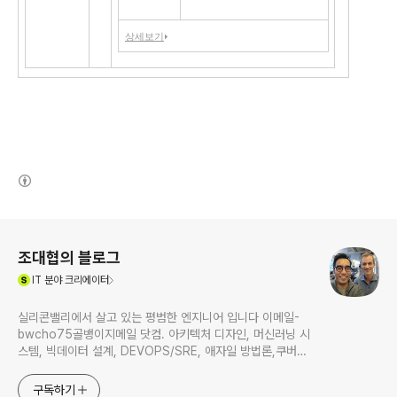
2010년)
상세보기
(새창열림)
로그 정보
조대협의 블로그
(새창열림)
IT
분야 크리에이터
실리콘밸리에서 살고 있는 평범한 엔지니어 입니다 이메일-
bwcho75골뱅이지메일 닷컴. 아키텍처 디자인, 머신러닝 시
스템, 빅데이터 설계, DEVOPS/SRE, 애자일 방법론,쿠버네
티스,마이크로서비스, ChatGPT 생성형 AI , CTO 등에 대
한 기술 멘토링과 강의 진행합니다. Linkedin :
구독하기