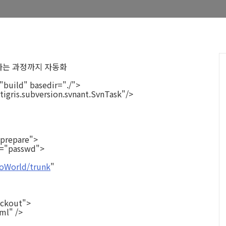
ld하는 과정까지 자동화
"build" basedir="./">
igris.subversion.svnant.SvnTask"/>
prepare">
="passwd">
loWorld/trunk
"
eckout">
ml" />