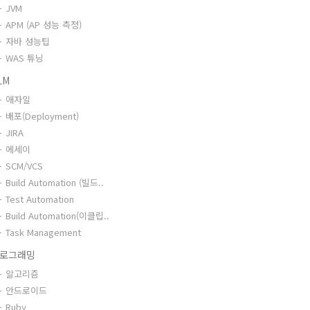
JVM
APM (AP 성능 측정)
자바 성능팁
WAS 튜닝
LM
애자일
배포(Deployment)
JIRA
에세이
SCM/VCS
Build Automation (빌드..
Test Automation
Build Automation(이클립..
Task Management
로그래밍
알고리즘
안드로이드
Ruby