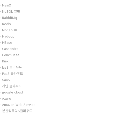
NginX
NoSQL 일반
RabbitMq
Redis
MongoDB
Hadoop
HBase
Cassandra
CouchBase
Riak
IaaS 클라우드
PaaS 클라우드
SaaS
개인 클라우드
google cloud
Azure
Amazon Web Service
분산컴퓨팅&클라우드