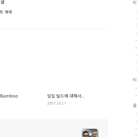
른글
빅
립트 예제
비
n Bamboo
일일 빌드에 대해서..
2007.10.17
클