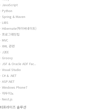
JavaScript
Python
Spring & Maven
LIBS
Hibernate(하이버네이트)
프로그래밍팁
MVC
XML 관련
J2EE
Groovy
JSF & Oracle ADF Fac..
Visual Studio
C# & .NET
ASP.NET
Windows Phone7
아두이노
Nest.js
터프라이즈 솔루션