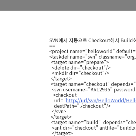
SVN에서 자동으로 Checkout해서 Bui
==
<project name="helloworld" default=
<taskdef name="svn" classname="org.t
<target name="prepare">
<delete dir="checkout"/>
<mkdir dir="checkout"/>
</target>
<target name="checkout" depends="
<svn username="KR12935" password
<checkout
url="
http://url/svn/HelloWorld/Hel
destPath="./checkout"/>
</svn>
</target>
<target name="build" depends="ch
<ant dir="checkout" antfile="build.x
</target>