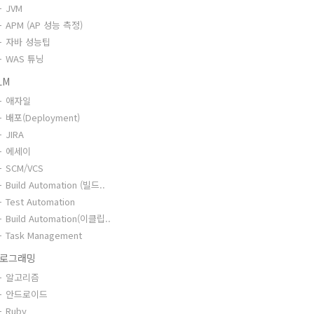
JVM
APM (AP 성능 측정)
자바 성능팁
WAS 튜닝
LM
애자일
배포(Deployment)
JIRA
에세이
SCM/VCS
Build Automation (빌드..
Test Automation
Build Automation(이클립..
Task Management
로그래밍
알고리즘
안드로이드
Ruby