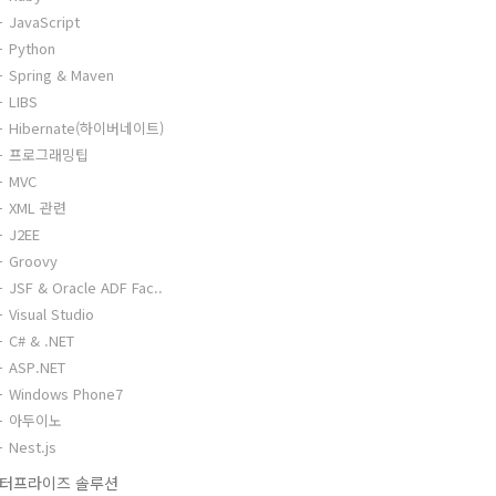
JavaScript
Python
Spring & Maven
LIBS
Hibernate(하이버네이트)
프로그래밍팁
MVC
XML 관련
J2EE
Groovy
JSF & Oracle ADF Fac..
Visual Studio
C# & .NET
ASP.NET
Windows Phone7
아두이노
Nest.js
터프라이즈 솔루션