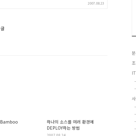
2007.08.23
른글
분
조
I
사
n Bamboo
하나의 소스를 여러 환경에
DEPLOY하는 방법
2007.08.24