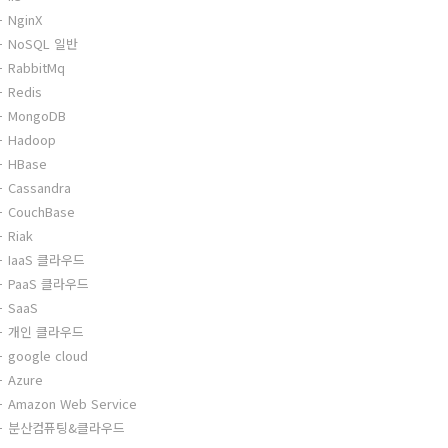
NginX
NoSQL 일반
RabbitMq
Redis
MongoDB
Hadoop
HBase
Cassandra
CouchBase
Riak
IaaS 클라우드
PaaS 클라우드
SaaS
개인 클라우드
google cloud
Azure
Amazon Web Service
분산컴퓨팅&클라우드