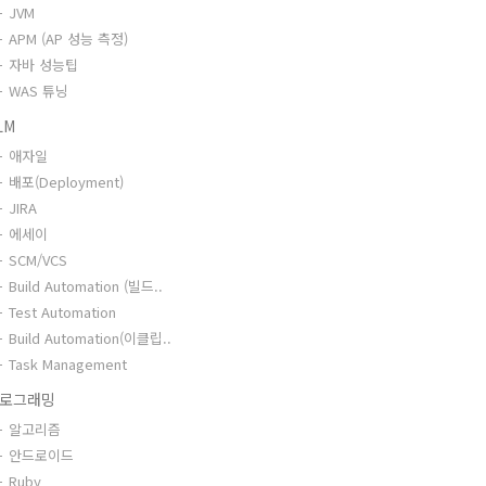
JVM
APM (AP 성능 측정)
자바 성능팁
WAS 튜닝
LM
애자일
배포(Deployment)
JIRA
에세이
SCM/VCS
Build Automation (빌드..
Test Automation
Build Automation(이클립..
Task Management
로그래밍
알고리즘
안드로이드
Ruby