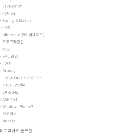
JavaScript
Python
Spring & Maven
LIBS
Hibernate(하이버네이트)
프로그래밍팁
MVC
XML 관련
J2EE
Groovy
JSF & Oracle ADF Fac..
Visual Studio
C# & .NET
ASP.NET
Windows Phone7
아두이노
Nest.js
터프라이즈 솔루션