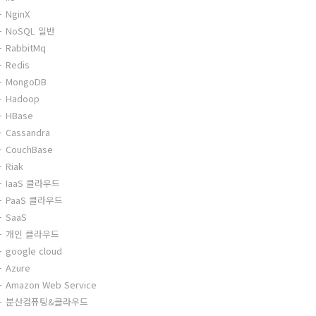
NginX
NoSQL 일반
RabbitMq
Redis
MongoDB
Hadoop
HBase
Cassandra
CouchBase
Riak
IaaS 클라우드
PaaS 클라우드
SaaS
개인 클라우드
google cloud
Azure
Amazon Web Service
분산컴퓨팅&클라우드