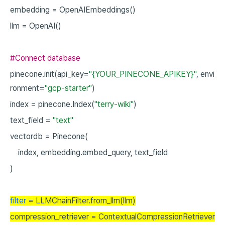
embedding
=
OpenAIEmbeddings()
llm
=
OpenAI()
#Connect database
pinecone.init(api_key=
"{YOUR_PINECONE_APIKEY}"
,
envi
ronment=
"gcp-starter"
)
index
=
pinecone.Index(
"terry-wiki"
)
text_field
=
"text"
vectordb
=
Pinecone(
index,
embedding.embed_query,
text_field
)
filter
= LLMChainFilter.from_llm(llm)
compression_retriever = ContextualCompressionRetriever