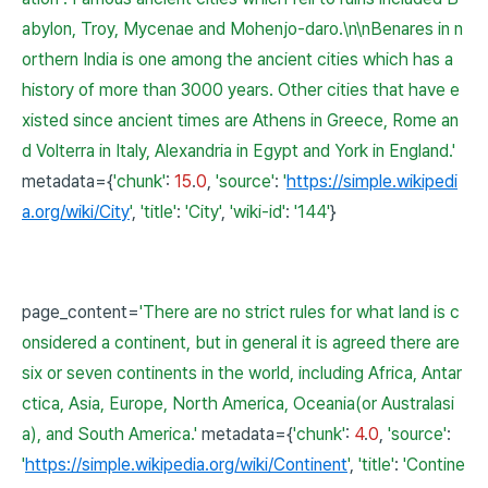
abylon, Troy, Mycenae and Mohenjo-daro.\n\nBenares in n
orthern India is one among the ancient cities which has a
history of more than 3000 years. Other cities that have e
xisted since ancient times are Athens in Greece, Rome an
d Volterra in Italy, Alexandria in Egypt and York in England.'
metadata={
'chunk'
:
15
.
0
,
'source'
:
'
https://simple.wikipedi
a.org/wiki/City
'
,
'title'
:
'City'
,
'wiki-id'
:
'144'
}
page_content=
'There are no strict rules for what land is c
onsidered a continent, but in general it is agreed there are
six or seven continents in the world, including Africa, Antar
ctica, Asia, Europe, North America, Oceania(or Australasi
a), and South America.'
metadata={
'chunk'
:
4
.
0
,
'source'
:
'
https://simple.wikipedia.org/wiki/Continent
'
,
'title'
:
'Contine