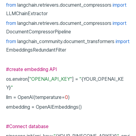
from
langchain.retrievers.document_compressors
import
LLMChainExtractor
from
langchain.retrievers.document_compressors
import
DocumentCompressorPipeline
from
langchain_community.document_transformers
import
EmbeddingsRedundantFilter
#create embedding API
os.environ[
"OPENAI_API_KEY"
]
=
"
{YOUR_OPENAI_KE
Y}
"
llm
=
OpenAI(temperature=
0
)
embedding
=
OpenAIEmbeddings()
#Connect database