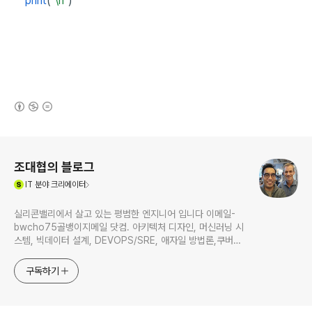
print
(
"\n"
)
(새창열림)
로그 정보
조대협의 블로그
(새창열림)
IT
분야 크리에이터
실리콘밸리에서 살고 있는 평범한 엔지니어 입니다 이메일-
bwcho75골뱅이지메일 닷컴. 아키텍처 디자인, 머신러닝 시
스템, 빅데이터 설계, DEVOPS/SRE, 애자일 방법론,쿠버네
티스,마이크로서비스, ChatGPT 생성형 AI , CTO 등에 대
한 기술 멘토링과 강의 진행합니다. Linkedin :
구독하기
https://www.linkedin.com/in/terrycho75/