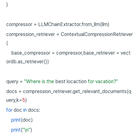
)
compressor
=
LLMChainExtractor.from_llm(llm)
compression_retriever
=
ContextualCompressionRetriever
(
base_compressor
=
compressor,base_retriever
=
vect
ordb.as_retriever())
query
=
"Where is the
best locaction
for vacation?"
docs
=
compression_retriever.get_relevant_documents(q
uery,k=
5
)
for
doc
in
docs:
print
(doc)
print
(
"\n"
)