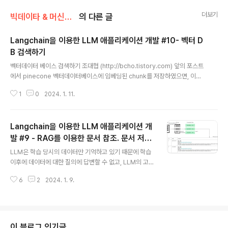
더보기
빅데이타 & 머신러닝/생성형 AI (ChatGPT etc)
의 다른 글
Langchain을 이용한 LLM 애플리케이션 개발 #10- 벡터 D
B 검색하기
글 내용
벡터데이터 베이스 검색하기 조대협 (http://bcho.tistory.com) 앞의 포스트
에서 pinecone 벡터데이터베이스에 임베딩된 chunk를 저장하였으면, 이제
이 chunk를 검색하는 방법을 살펴보자. 아래 예제는 langchain을 이용하지
1
0
2024. 1. 11.
않고, pinecone의 search API를 직접 사용해서 검색하는 방법이다. import
pinecone import openai import os from langchain.embeddings.o
penai import OpenAIEmbeddings #Connect database pinecone.i
Langchain을 이용한 LLM 애플리케이션 개
nit(api_key="{YOUR_PINECONE_APIKEY}", environment="gcp-sta
rter") vectordb = pinecone...
발 #9 - RAG를 이용한 문서 참조. 문서 저장
글 내용
하기
LLM은 학습 당시의 데이터만 기억하고 있기 때문에 학습
이후에 데이터에 대한 질의에 답변할 수 없고, LLM의 고질
적인 문제인 환상(Halluciation)효과를 방지하기 위해서
6
2
2024. 1. 9.
는 Ground Truth(진실)에 해당하는 외부 문서를 참조해
서 답변하도록 하는것이 좋다. 이러한 구조를 RAG (Retri
eval Agumentated Generation) 이라고 하는데, 이번
글에서는 Langchain을 이용하여 RAG를 구현하는 방법
에 대해서 알아보자. 이 구조를 이해하기 위해서는 벡터 임
이 블로그 인기글