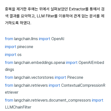
중복을 제거한 후에는 위에서 살펴보았던 Extractor를 통해서 검
색 결과를 요약하고, LLM Filter를 이용하여 관계 없는 문서를 제
거하도록 하였다.
from
langchain.llms
import
OpenAI
import
pinecone
import
os
from
langchain.embeddings.openai
import
OpenAIEmbed
dings
from
langchain.vectorstores
import
Pinecone
from
langchain.retrievers
import
ContextualCompressionR
etriever
from
langchain.retrievers.document_compressors
import
LLMChainFilter