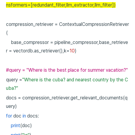
nsformers=[redundant_filter,llm_extractor,llm_filter])
compression_retriever
=
ContextualCompressionRetriever
(
base_compressor
=
pipeline_compressor,base_retrieve
r
=
vectordb.as_retriever(),k=
10
)
#query = "Where is the best place for summer vacation?"
query
=
"Where is the cuba? and nearest country by the C
uba?"
docs
=
compression_retriever.get_relevant_documents(q
uery)
for
doc
in
docs:
print
(doc)