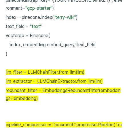
pinecone.init(api_key=
"
{YOUR_PINECONE_APIKEY}
"
,
envi
ronment=
"gcp-starter"
)
index
=
pinecone.Index(
"terry-wiki"
)
text_field
=
"text"
vectordb
=
Pinecone(
index,
embedding.embed_query,
text_field
)
llm_filter
=
LLMChainFilter.from_llm(llm)
llm_extractor
=
LLMChainExtractor.from_llm(llm)
redundant_filter
=
EmbeddingsRedundantFilter(embeddin
gs=embedding)
pipeline_compressor
=
DocumentCompressorPipeline(
tra