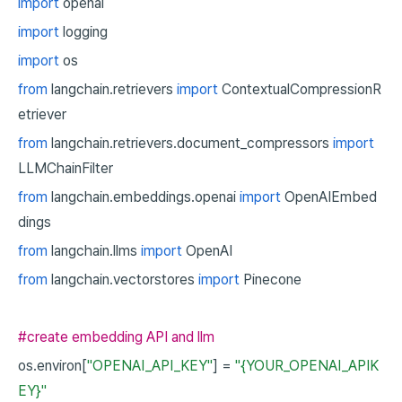
import
openai
import
logging
import
os
from
langchain.retrievers
import
ContextualCompressionR
etriever
from
langchain.retrievers.document_compressors
import
LLMChainFilter
from
langchain.embeddings.openai
import
OpenAIEmbed
dings
from
langchain.llms
import
OpenAI
from
langchain.vectorstores
import
Pinecone
#create embedding API and llm
os.environ[
"OPENAI_API_KEY"
]
=
"{YOUR_OPENAI_APIK
EY}"