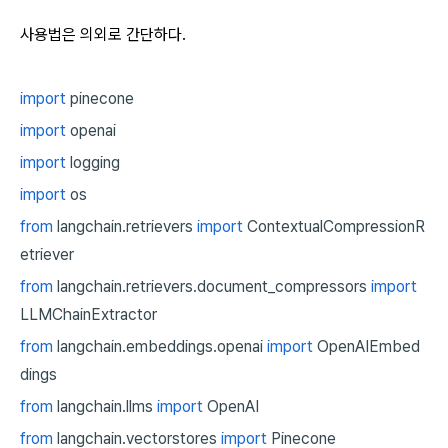
사용법은 의외로 간단하다.
import
pinecone
import
openai
import
logging
import
os
from
langchain.retrievers
import
ContextualCompressionR
etriever
from
langchain.retrievers.document_compressors
import
LLMChainExtractor
from
langchain.embeddings.openai
import
OpenAIEmbed
dings
from
langchain.llms
import
OpenAI
from
langchain.vectorstores
import
Pinecone