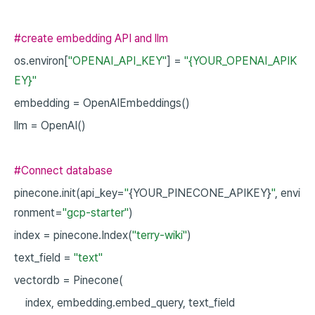
#create embedding API and llm
os.environ[
"OPENAI_API_KEY"
]
=
"{YOUR_OPENAI_APIK
EY}"
embedding
=
OpenAIEmbeddings()
llm
=
OpenAI()
#Connect database
pinecone.init(api_key=
"
{YOUR_PINECONE_APIKEY}
"
,
envi
ronment=
"gcp-starter"
)
index
=
pinecone.Index(
"terry-wiki"
)
text_field
=
"text"
vectordb
=
Pinecone(
index,
embedding.embed_query,
text_field