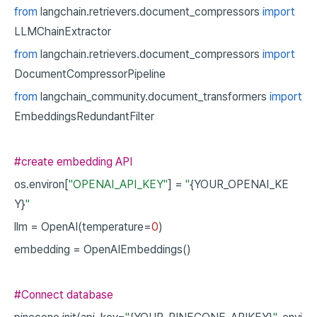
from
langchain.retrievers.document_compressors
import
LLMChainExtractor
from
langchain.retrievers.document_compressors
import
DocumentCompressorPipeline
from
langchain_community.document_transformers
import
EmbeddingsRedundantFilter
#create embedding API
os.environ[
"OPENAI_API_KEY"
]
=
"
{YOUR_OPENAI_KE
Y}
"
llm
=
OpenAI(temperature=
0
)
embedding
=
OpenAIEmbeddings()
#Connect database