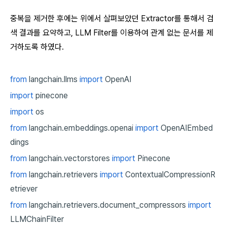
중복을 제거한 후에는 위에서 살펴보았던 Extractor를 통해서 검
색 결과를 요약하고, LLM Filter를 이용하여 관계 없는 문서를 제
거하도록 하였다.
from
langchain.llms
import
OpenAI
import
pinecone
import
os
from
langchain.embeddings.openai
import
OpenAIEmbed
dings
from
langchain.vectorstores
import
Pinecone
from
langchain.retrievers
import
ContextualCompressionR
etriever
from
langchain.retrievers.document_compressors
import
LLMChainFilter