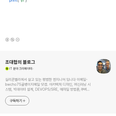
print
(
"\n"
)
(새창열림)
로그 정보
조대협의 블로그
(새창열림)
IT
분야 크리에이터
실리콘밸리에서 살고 있는 평범한 엔지니어 입니다 이메일-
bwcho75골뱅이지메일 닷컴. 아키텍처 디자인, 머신러닝 시
스템, 빅데이터 설계, DEVOPS/SRE, 애자일 방법론,쿠버네
티스,마이크로서비스, ChatGPT 생성형 AI , CTO 등에 대
한 기술 멘토링과 강의 진행합니다. Linkedin :
구독하기
https://www.linkedin.com/in/terrycho75/