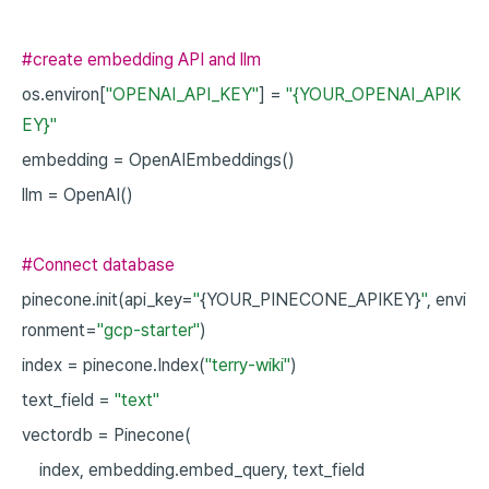
#create embedding API and llm
os.environ[
"OPENAI_API_KEY"
]
=
"{YOUR_OPENAI_APIK
EY}"
embedding
=
OpenAIEmbeddings()
llm
=
OpenAI()
#Connect database
pinecone.init(api_key=
"
{YOUR_PINECONE_APIKEY}
"
,
envi
ronment=
"gcp-starter"
)
index
=
pinecone.Index(
"terry-wiki"
)
text_field
=
"text"
vectordb
=
Pinecone(
index,
embedding.embed_query,
text_field