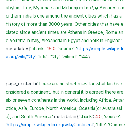
abylon, Troy, Mycenae and Mohenjo-daro.\n\nBenares in n
orthern India is one among the ancient cities which has a
history of more than 3000 years. Other cities that have e
xisted since ancient times are Athens in Greece, Rome an
d Volterra in Italy, Alexandria in Egypt and York in England.'
metadata={
'chunk'
:
15
.
0
,
'source'
:
'
https://simple.wikipedi
a.org/wiki/City
'
,
'title'
:
'City'
,
'wiki-id'
:
'144'
}
page_content=
'There are no strict rules for what land is c
onsidered a continent, but in general it is agreed there are
six or seven continents in the world, including Africa, Antar
ctica, Asia, Europe, North America, Oceania(or Australasi
a), and South America.'
metadata={
'chunk'
:
4
.
0
,
'source'
:
'
https://simple.wikipedia.org/wiki/Continent
'
,
'title'
:
'Contine