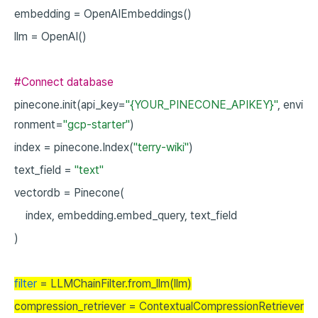
embedding
=
OpenAIEmbeddings()
llm
=
OpenAI()
#Connect database
pinecone.init(api_key=
"{YOUR_PINECONE_APIKEY}"
,
envi
ronment=
"gcp-starter"
)
index
=
pinecone.Index(
"terry-wiki"
)
text_field
=
"text"
vectordb
=
Pinecone(
index,
embedding.embed_query,
text_field
)
filter
= LLMChainFilter.from_llm(llm)
compression_retriever = ContextualCompressionRetriever