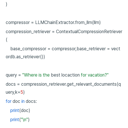
)
compressor
=
LLMChainExtractor.from_llm(llm)
compression_retriever
=
ContextualCompressionRetriever
(
base_compressor
=
compressor,base_retriever
=
vect
ordb.as_retriever())
query
=
"Where is the
best locaction
for vacation?"
docs
=
compression_retriever.get_relevant_documents(q
uery,k=
5
)
for
doc
in
docs:
print
(doc)
print
(
"\n"
)