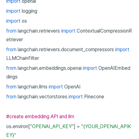
import
openai
import
logging
import
os
from
langchain.retrievers
import
ContextualCompressionR
etriever
from
langchain.retrievers.document_compressors
import
LLMChainFilter
from
langchain.embeddings.openai
import
OpenAIEmbed
dings
from
langchain.llms
import
OpenAI
from
langchain.vectorstores
import
Pinecone
#create embedding API and llm
os.environ[
"OPENAI_API_KEY"
]
=
"{YOUR_OPENAI_APIK
EY}"