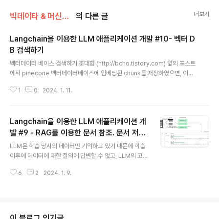
더보기
빅데이타 & 머신러닝/생성형 AI (ChatGPT etc)
의 다른 글
Langchain을 이용한 LLM 애플리케이션 개발 #10- 벡터 D
B 검색하기
글 내용
벡터데이터 베이스 검색하기 조대협 (http://bcho.tistory.com) 앞의 포스트
에서 pinecone 벡터데이터베이스에 임베딩된 chunk를 저장하였으면, 이제
이 chunk를 검색하는 방법을 살펴보자. 아래 예제는 langchain을 이용하지
1
0
2024. 1. 11.
않고, pinecone의 search API를 직접 사용해서 검색하는 방법이다. import
pinecone import openai import os from langchain.embeddings.o
penai import OpenAIEmbeddings #Connect database pinecone.i
Langchain을 이용한 LLM 애플리케이션 개
nit(api_key="{YOUR_PINECONE_APIKEY}", environment="gcp-sta
rter") vectordb = pinecone...
발 #9 - RAG를 이용한 문서 참조. 문서 저장
글 내용
하기
LLM은 학습 당시의 데이터만 기억하고 있기 때문에 학습
이후에 데이터에 대한 질의에 답변할 수 없고, LLM의 고질
적인 문제인 환상(Halluciation)효과를 방지하기 위해서
6
2
2024. 1. 9.
는 Ground Truth(진실)에 해당하는 외부 문서를 참조해
서 답변하도록 하는것이 좋다. 이러한 구조를 RAG (Retri
eval Agumentated Generation) 이라고 하는데, 이번
글에서는 Langchain을 이용하여 RAG를 구현하는 방법
에 대해서 알아보자. 이 구조를 이해하기 위해서는 벡터 임
이 블로그 인기글