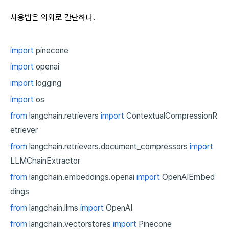
사용법은 의외로 간단하다.
import
pinecone
import
openai
import
logging
import
os
from
langchain.retrievers
import
ContextualCompressionR
etriever
from
langchain.retrievers.document_compressors
import
LLMChainExtractor
from
langchain.embeddings.openai
import
OpenAIEmbed
dings
from
langchain.llms
import
OpenAI
from
langchain.vectorstores
import
Pinecone