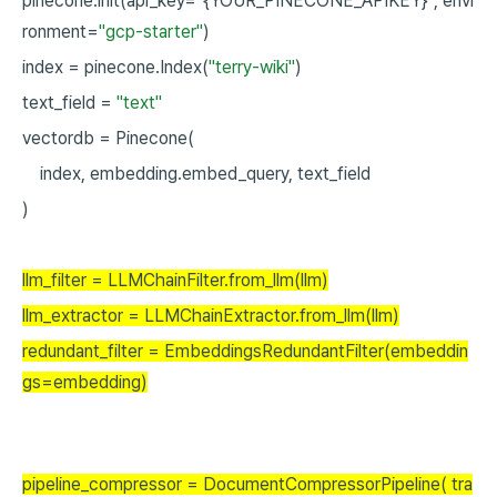
pinecone.init(api_key=
"
{YOUR_PINECONE_APIKEY}
"
,
envi
ronment=
"gcp-starter"
)
index
=
pinecone.Index(
"terry-wiki"
)
text_field
=
"text"
vectordb
=
Pinecone(
index,
embedding.embed_query,
text_field
)
llm_filter
=
LLMChainFilter.from_llm(llm)
llm_extractor
=
LLMChainExtractor.from_llm(llm)
redundant_filter
=
EmbeddingsRedundantFilter(embeddin
gs=embedding)
pipeline_compressor
=
DocumentCompressorPipeline(
tra