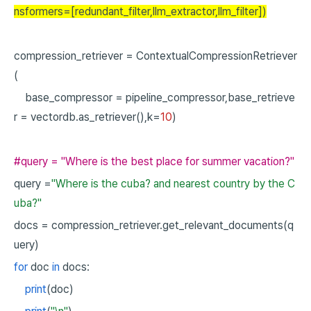
nsformers=[redundant_filter,llm_extractor,llm_filter])
compression_retriever
=
ContextualCompressionRetriever
(
base_compressor
=
pipeline_compressor,base_retrieve
r
=
vectordb.as_retriever(),k=
10
)
#query = "Where is the best place for summer vacation?"
query
=
"Where is the cuba? and nearest country by the C
uba?"
docs
=
compression_retriever.get_relevant_documents(q
uery)
for
doc
in
docs:
print
(doc)