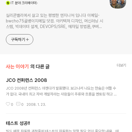
(새창열림)
IT
분야 크리에이터
실리콘밸리에서 살고 있는 평범한 엔지니어 입니다 이메일-
bwcho75골뱅이지메일 닷컴. 아키텍처 디자인, 머신러닝 시
스템, 빅데이터 설계, DEVOPS/SRE, 애자일 방법론,쿠버네
티스,마이크로서비스, ChatGPT 생성형 AI , CTO 등에 대
한 기술 멘토링과 강의 진행합니다. Linkedin :
구독하기
https://www.linkedin.com/in/terrycho75/
더보기
사는 이야기
의 다른 글
JCO 컨퍼런스 2008
글 내용
JCO 2008년 컨퍼런스 아젠다가 발표됐다. 보고나서 나오는 한숨은 어쩔 수
가 없다. 국내의 최고 자바 개발자라는 사람들이 주류와 흐름을 멘토링 하고 일
반 개발자들을 이끌어 가는 자리가 되야 하는데.. 정작 실상은.. 유행 잔치라고나
0
0
2008. 1. 23.
해야 하나? 뽑내기 대회라고 해야하나? 열심히 발표 준비하시는 분들께는 죄송
하지만.. 우리가 다루어야 할 자바 기술들은 다 어디로 갔나? 해외에서는 이미 S
truts는 사향세이고 JSF가 쓰이고 시작하고 OR-Mapper에 대한것도 Hiber
테스트 성공!!
nate,IBatis뿐만 아니라, JDO도 국내외 벤더에서 지원하면서 그 사용성이 높
글 내용
아지고 있으며, SCA역시 새로운 아키텍쳐로 주목 받고 있는데, EJB 이야기는
빌드 배포 자동화 과정중에 테스트의 자동화는 말할 필요 없이 중요한 내용... 테