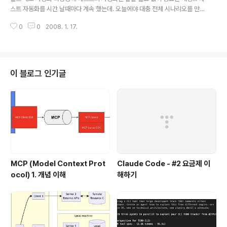
몇년전부터 쏙 들어간지 오래고.. (실제 기업에서는 아직도 EJB 사..
스트 자동화를 시간 날때마다 계속 했는데. 오늘에야 대충 전체 시나리오를 만
들었다... POJO 기반의 테스트는 JUnit J2EE 컴포넌트의 인컨테이너 테스트
0
0
2008. 1. 17.
는 Cactus DB 테스트는 DBUnit 하면은 HttpUnit과 JWebUnit 정말 관건은
J2EE 애플리케이션에서 필요한 InContainer 테스트에 대한 내용이었다. 단
순히 InContainer Test만으로는 기능 이외의 다른 요건을 충족하기 힘들어서
J2EE 애플리케이션의 커버러지와, 성능 단위테스트가 필요하였다. 그래서 조
합한것이 Cactus + Cobertura = J2EE 애플리케이션의 커버러지 분석 Ca
이 블로그 인기글
ctus + Japex = J2EE 애플리케이..
MCP (Model Context Prot
Claude Code - #2 요금제 이
ocol) 1. 개념 이해
해하기