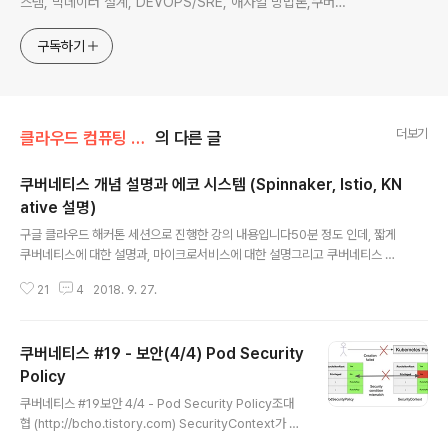
스템, 빅데이터 설계, DEVOPS/SRE, 애자일 방법론,쿠버네
티스,마이크로서비스, ChatGPT 생성형 AI , CTO 등에 대
한 기술 멘토링과 강의 진행합니다. Linkedin :
구독하기
https://www.linkedin.com/in/terrycho75/
더보기
클라우드 컴퓨팅 & NoSQL/도커 & 쿠버네티스
의 다른 글
쿠버네티스 개념 설명과 에코 시스템 (Spinnaker, Istio, KN
ative 설명)
글 내용
구글 클라우드 해커톤 세션으로 진행한 강의 내용입니다50분 정도 인데, 짧게
쿠버네티스에 대한 설명과, 마이크로서비스에 대한 설명그리고 쿠버네티스 에
코 시스템인 Spinnaker, Istio, KNative 등에 대해서 설명합니다
21
4
2018. 9. 27.
쿠버네티스 #19 - 보안(4/4) Pod Security
Policy
글 내용
쿠버네티스 #19보안 4/4 - Pod Security Policy조대
협 (http://bcho.tistory.com) SecurityContext가 컨
테이너나 Pod의 보안 기능을 정의 하는 것이라면, Pod S