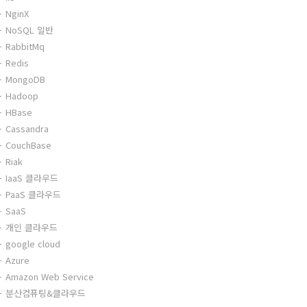
NginX
NoSQL 일반
RabbitMq
Redis
MongoDB
Hadoop
HBase
Cassandra
CouchBase
Riak
IaaS 클라우드
PaaS 클라우드
SaaS
개인 클라우드
google cloud
Azure
Amazon Web Service
분산컴퓨팅&클라우드