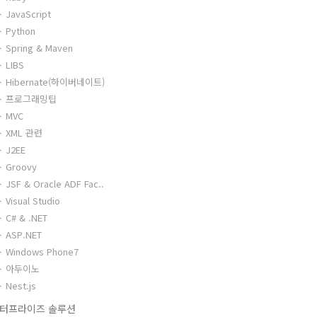
JavaScript
Python
Spring & Maven
LIBS
Hibernate(하이버네이트)
프로그래밍팁
MVC
XML 관련
J2EE
Groovy
JSF & Oracle ADF Fac..
Visual Studio
C# & .NET
ASP.NET
Windows Phone7
아두이노
Nest.js
터프라이즈 솔루션