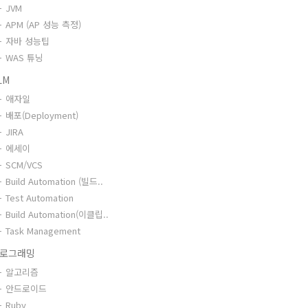
JVM
APM (AP 성능 측정)
자바 성능팁
WAS 튜닝
LM
애자일
배포(Deployment)
JIRA
에세이
SCM/VCS
Build Automation (빌드..
Test Automation
Build Automation(이클립..
Task Management
로그래밍
알고리즘
안드로이드
Ruby