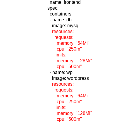
  name: frontend
spec:
  containers:
  - name: db
    image: mysql
resources:
      requests:
        memory: "64Mi"
        cpu: "250m"
      limits:
        memory: "128Mi"
        cpu: "500m"
  - name: wp
    image: wordpress
   resources:
      requests:
        memory: "64Mi"
        cpu: "250m"
      limits:
        memory: "128Mi"
        cpu: "500m"