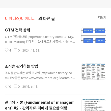
더보기
비지니스/비지니스와 세일즈
의 다른 글
GTM 전략 상세
글 내용
GTM 전략조대협 (http://bcho.tistory.com) GTM(G
o-To-Market) 전략은 기업이 새로운 제품이나 서비스를
시장에 성공적으로 출시하기 위한 종합적인 계획을 말한
4
0
2024. 12. 28.
다. 목표 고객 정의, 가치 제안 및 개발, 판매 및 마케팅 방법
결정 등의 요소를 포함한다.아키텍처 디자인에서 GTM 전
략의 의미비즈니스 방향과 시스템 아키텍처의 방향이 서로
조직을 관리하는 방법
일치되도록 한다.우선순위, 아키텍처 설계 원칙 등을 고려
글 내용
한다.경쟁사와 시장의 이해를 통하여 시스템 아키텍처에서
조직을 관리하는 방법 조대협 (http://bcho.tistory.co
차별화점을 개발한다.비즈니스 단계에 따른 아키텍처 설
m) 해당글은 https://www.coursera.org/learn/fund
계, 시스템 운용 방안, 개발 프로세스를 도출한다.비즈니스
amentals-of-management/outline 코세라 강의를
KPI에 일치된 시스템 모니터링 기능을 설계한다.GTM 전
0
0
2015. 6. 18.
정리한 글입니다. management function이라고 정의되
략의 구성 요소GTM 전략은 다음과 같은 구성 요소로 이
어 있는데, 딱히 한글로 번역을 하기가 어려워서 (관리 기
루어진다.문제..
능..?? ) 리더가 일하는 방법 정도로 정리를 한다. 리더 또는
관리의 기본 (Fundamental of managem
매니져가 일하는 흐름에 대해서 설명해놨다고 보면 되는
데, 크게 아래 그림과 같이 다섯개의 과정으로 정리 된다.
ent) #2 - 관리자/리더에게 필요한 역량
글 내용