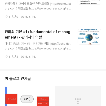
먼저 계획 단계.해야 할 일과 목표를 정의하고, 필요한 소요
관리자와 리더에게 필요한 역량 조대협 (http://bcho.tist
되는 리소스를 산출한 후에, 환경과 리스크 그리고 대안을
ory.com) 해당글은 https://www.coursera.org/lear
정의하는 계획 단계이다. 다음은 Organize 단계로, 계획
n/fundamentals-of-management/outline 코세라
을 수행하기 위한 틀..
1
0
2015. 6. 14.
강의를 정리한 글입니다. 관리자와 리더에게 필요한 역량
(Skill)은 무엇일까?관리자와 HR(인사팀)을 대상으로 조사
한 설문조사의 결과를 보면 다음과 같다. 가장 중요한 것은
관리의 기본 #1 (fundamental of manag
Communication 역량으로, 팀내 또는 팀간의 조율을 위
해서는 반드시 필요한 능력이라고 생각한다. 두말할 필요
ement) - 관리자의 역할
글 내용
가 없는 부분인데, 효과적인 커뮤니케이션 스킬을 가지기
매니지먼트의 기본 #1 - 관리자의 역할(http://bcho.tist
위해서는 상호 존중이 바탕이 되어야 한다. 존중의 바탕이
ory.com) 해당글은 https://www.coursera.org/lear
없이는 명령이되고, 명령은 팀을 Push하는 모델을 만들지,
n/fundamentals-of-management/outline 코세라
팀이 스스로 높은 성과를 낼 ..
1
3
2015. 6. 14.
강의를 정리한 글입니다. 요즘 하는 일이 일이다 보니, 매지
니먼트쪽을 많이할 수 밖에 없는데, 얼마전 Cousera 강의
에 짧지만 좋은 내용들이 있어서 간략하게 정리해본다. 캘
리포니아 대학의 강의로, 짧지만, 매니지먼트에 대해서 일
목 요연하게 잘 정리를 해놨다. 일반적으로 회사에서 사람
이 블로그 인기글
이 떠나는 이유는?설문 조사 결과, 여러가지 이유를 대기는
하지만, 대부분의 이유중 상당 부분이 "Boss" 즉 상사 때
문이라는 결과가 있다. 아래로는 직원을 챙기고, 위로는 임
원을 대해야 하는 관리자에게 ..