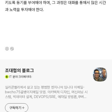
키도록 동기를 부여해야 하며, 그 과정은 대화를 통해서 많은 시간
과 노력을 투자해야 한다.
(새창열림)
로그 정보
조대협의 블로그
(새창열림)
IT
분야 크리에이터
실리콘밸리에서 살고 있는 평범한 엔지니어 입니다 이메일-
bwcho75골뱅이지메일 닷컴. 아키텍처 디자인, 머신러닝 시
스템, 빅데이터 설계, DEVOPS/SRE, 애자일 방법론,쿠버네
티스,마이크로서비스, ChatGPT 생성형 AI , CTO 등에 대
한 기술 멘토링과 강의 진행합니다. Linkedin :
구독하기
https://www.linkedin.com/in/terrycho75/