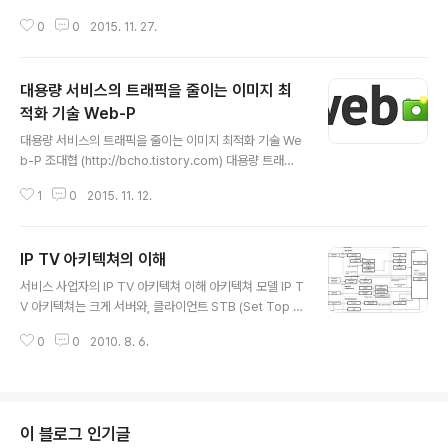
지 어떤 흐름을 거치는지에 대해서 살펴볼 필요가 있다. 여
바일 생태계 지원을 위해서 다양한 기능을 제공하는 Fabri
러 글들이나 서비스들에서 다소 용어 차이는 있지만 대부
0
0
2015. 11. 27.
c 서비스를 제공하고 있다. 데이타 분석 및 리포팅, 트위터
분 아래와 같이 단계를 정..
연동등 다양한 기능을 제공하고 있는데, 대략적인 프로덕
트들에 대한 기능과 특징을 살펴보고자 한다. Crashlytic
대용량 서비스의 트래픽을 줄이는 이미지 최
s - Crash Reporting (https://fabric.io/kits/androi
d/crashlytics) 모바일앱에 대한 크래쉬 내용에 대한 수
적화 기술 Web-P
글 내용
집 및 분석 기능을 제공한다. 특이한 사항으로는 크래쉬 분
대용량 서비스의 트래픽을 줄이는 이미지 최적화 기술 We
석 뿐만 아니라, 베타 사용자나 테스터들에게 앱을 배포할
b-P 조대협 (http://bcho.tistory.com) 대용량 트래픽
수 있는 기능을 제공하고 베타 테스트 사항을 추적할 수 있
서비스를 하다보면, 항상 고민하게 되는 것이 인프라 운영
는 기능을 제공한..
1
0
2015. 11. 12.
비용에 대한 문제이다.특히 미디어 서비스의 경우, 네트워
크 트래픽을 유발하는 이미지나 동영상에 대한 CDN과 네
트워크 비용이 문제가 되고, 사용자 입장에서도 모바일 3
IP TV 아키텍쳐의 이해
G/LTE 망을 통해서 이미지나 동영상을 다운로드 받는 경
글 내용
우, 데이타 사용량에 실제로 연관이 되기 때문에 점점 더 멀
서비스 사업자의 IP TV 아키텍쳐 이해 아키텍쳐 모델 IP T
티미디어 파일 포맷에 대한 용량 최적화가 문제로 대두 되
V 아키텍쳐는 크게 서버와, 클라이언트 STB (Set Top B
고 있다. 그중에서, 이미지 압축 방식으로 GIF,JPEG/PN
ox)두 개로 이루어진다. 센터간 토폴로지 (중앙 방송 센터
G을 대체할 이미지 포맷으로 BNG,구글 Web-P, Micro
0
0
2010. 8. 6.
와 중계 센터) 서버 쪽은 중앙 방송 센터와 각 지역을 커버
soft JPEG-X 등이 소개되고 있는데, 이 중에서 Web..
하기 위한 중계 센터(Sub Center)가 존재한다. 중앙 방송
센터는 전체 컨텐츠와 서비스 등을 통제하며, 중계 센터는
컨텐츠에 대한 중계를 주요 역할을 목적으로 하며, 중앙 방
송 센터와 중계 센터 사이는 고속 Private 네트워크를 통
이 블로그 인기글
해서 연결이 되어 있다. 중계 센터에서는 각 가정으로 Qos