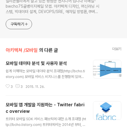
실리콘밸리에서 살고 있는 평범한 엔지니어 입니다 이메일-
bwcho75골뱅이지메일 닷컴. 아키텍처 디자인, 머신러닝 시
스템, 빅데이터 설계, DEVOPS/SRE, 애자일 방법론,쿠버네
티스,마이크로서비스, ChatGPT 생성형 AI , CTO 등에 대
한 기술 멘토링과 강의 진행합니다. Linkedin :
구독하기
https://www.linkedin.com/in/terrycho75/
더보기
아키텍쳐 /모바일
의 다른 글
모바일 데이타 분석 및 사용자 분석
글 내용
쉽게 이해하는 모바일 데이타 분석 조대협(http://bcho.ti
story.com) 모바일 서비스 비지니스를 진행함에 있어서
가장 중요한 것중 하나는 지표에 따른 의사 결정과 서비스
3
3
2015. 11. 26.
개선이다. 이를 위해서, 어떤 지표들이 필요한지 정의하고
어떻게 측정할지에 대한 정확한 이해가 필요한데, 이 글에
서는 모바일 서비스 리포팅에 대해 어떤 지표가 있고 어떻
모바일 앱 개발을 지원하는 - Twitter fabri
게 활용해야 하는지, 그리고 이런 지표를 수집 분석하기 위
한 도구들에 대해서 설명하도록 한다. 모바일 서비스에서
c overview
글 내용
단계별 사용자 흐름 먼저 지표를 이해하기 전에, 사용자가
트위터 모바일 SDK 서비스 패브릭에 대한 소개 조대협 (ht
모바일 서비스 가입부터 사용에서 부터 이익을 내줄때 까
tp://bcho.tistory.com) 트위터에서는 2014년 부터, 모