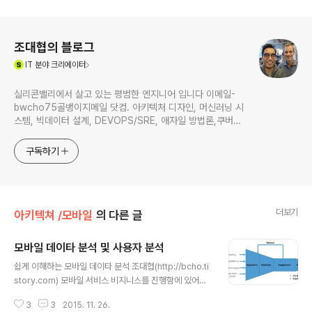
로그 정보
조대협의 블로그
(새창열림)
IT
분야 크리에이터
실리콘밸리에서 살고 있는 평범한 엔지니어 입니다 이메일-
bwcho75골뱅이지메일 닷컴. 아키텍처 디자인, 머신러닝 시
스템, 빅데이터 설계, DEVOPS/SRE, 애자일 방법론,쿠버네
티스,마이크로서비스, ChatGPT 생성형 AI , CTO 등에 대
한 기술 멘토링과 강의 진행합니다. Linkedin :
구독하기
https://www.linkedin.com/in/terrycho75/
더보기
아키텍쳐 /모바일
의 다른 글
모바일 데이타 분석 및 사용자 분석
글 내용
쉽게 이해하는 모바일 데이타 분석 조대협(http://bcho.ti
story.com) 모바일 서비스 비지니스를 진행함에 있어서
가장 중요한 것중 하나는 지표에 따른 의사 결정과 서비스
3
3
2015. 11. 26.
개선이다. 이를 위해서, 어떤 지표들이 필요한지 정의하고