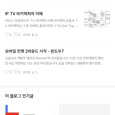
어떻게 측정할지에 대한 정확한 이해가 필요한데, 이 글에
서는 모바일 서비스 리포팅에 대해 어떤 지표가 있고 어떻
IP TV 아키텍쳐의 이해
게 활용해야 하는지, 그리고 이런 지표를 수집 분석하기 위
글 내용
한 도구들에 대해서 설명하도록 한다. 모바일 서비스에서
서비스 사업자의 IP TV 아키텍쳐 이해 아키텍쳐 모델 IP T
단계별 사용자 흐름 먼저 지표를 이해하기 전에, 사용자가
V 아키텍쳐는 크게 서버와, 클라이언트 STB (Set Top B
모바일 서비스 가입부터 사용에서 부터 이익을 내줄때 까
ox)두 개로 이루어진다. 센터간 토폴로지 (중앙 방송 센터
지 어떤 흐름을 거치는지에 대해서 살펴볼 필요가 있다. 여
0
0
2010. 8. 6.
와 중계 센터) 서버 쪽은 중앙 방송 센터와 각 지역을 커버
러 글들이나 서비스들에서 다소 용어 차이는 있지만 대부
하기 위한 중계 센터(Sub Center)가 존재한다. 중앙 방송
분 아래와 같이 단계를 정..
센터는 전체 컨텐츠와 서비스 등을 통제하며, 중계 센터는
모바일 전쟁 2라운드 시작 - 윈도우7
컨텐츠에 대한 중계를 주요 역할을 목적으로 하며, 중앙 방
글 내용
송 센터와 중계 센터 사이는 고속 Private 네트워크를 통
오늘 MS 개발자 행사인 RemixK에 다녀왔습니다. 10년 이상 자바개발자 행사
해서 연결이 되어 있다. 중계 센터에서는 각 가정으로 Qos
만 다닌 저한테는 다소 낮선 자리였습니다. 오늘 컨퍼런스 내용중에 흥미로웠던
망 또는 Private 망 기반의 IP망을 이용해서 서비스를 제
것중에 하나가 WinMobile7이었습니다. 년말에나 나올 '내일폰'이긴 합니다
공하며, VOD 서비스의 Latency를 낮추기 위해서 CDN
0
0
2010. 6. 1.
만. Feature들이 흥미로워서 이야기 해봅니다. 크게 개발환경이 SilverLight
기반의 Storage 서비스 및 Stre..
와 XNA로 나뉘어 지는데, 일반적인 애플리케이션 개발은 SilverLight기반으
로 하게 되어 있습니다. 그런데 개발툴이 일반 개발자 개발툴이라기 보다는 동
영상 저작도구 같은 느낌이더군요. 아이폰의 Object C 개발환경, 이클립스 기
반의 안드로이드 개발환경을 맛본 저로써는 다소 신선했습니다. 저작도구 답게
이 블로그 인기글
UI프로그래밍이나 이펙트가 매우매우 쉽습니다. 아마 아이디어만 있다면 웹디
자이..