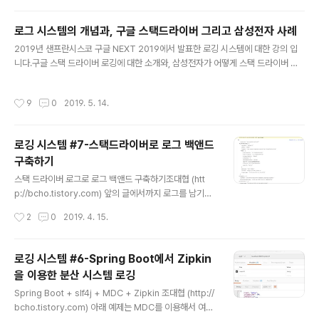
같은 데이타 모델의 경우에는 선을 하나 그어서 해결할 수
가 없다. (선형 모델의 경우에) 세로축을 x1, 가로축을 x2
로그 시스템의 개념과, 구글 스택드라이버 그리고 삼성전자 사례
라고 할때, y = w1x1 + w2x2 + w3(x1x2) +b 로 세번
글 내용
째 피쳐를 앞의 두 피쳐를 곱한 값을 이용하게 되면, 문제를
2019년 샌프란시스코 구글 NEXT 2019에서 발표한 로깅 시스템에 대한 강의 입
해결할 수 있다. 즉 x1이 양수이고 x2가 양수이면 양수가
니다.구글 스택 드라이버 로깅에 대한 소개와, 삼성전자가 어떻게 스택 드라이버 툴
되고 , x2가 음수이면 x1*x2는 양수가 된다. 즉 파란색 점
을 이용해서 Devops로 적응했는지에 대한 사례입니다.영어 컨텐츠 입니다.
이 위치한 부분은 모두 양..
작성시간
9
0
2019. 5. 14.
로깅 시스템 #7-스택드라이버로 로그 백앤드
구축하기
글 내용
스택 드라이버 로그로 로그 백앤드 구축하기조대협 (htt
p://bcho.tistory.com) 앞의 글에서까지 로그를 남기는
방법에 대해서 알아보았다. 이번 글에서는 로컬에 남긴 로
작성시간
2
0
2019. 4. 15.
그를 중앙으로 수집하여 모니터링할 수 있는 도구에 대해
서 알아보고자 한다.보통 로그 시스템은 오픈소스 기반의 E
LK (Elastic search + Logstash + Kibana)를 많이 사
로깅 시스템 #6-Spring Boot에서 Zipkin
용한다. 좋은 시스템이기는 하지만 러닝 커브가 있고, 구축
을 이용한 분산 시스템 로깅
과 운영에 노력이 들어간다. 대안으로는 클라우드 기반의
글 내용
매니지드 서비스를 사용하는 방안이 있는데, 구글 클라우
Spring Boot + slf4j + MDC + Zipkin 조대협 (http://
드의 스택드라이버 로깅이 사용이 편리하기 때문에 스택드
bcho.tistory.com) 아래 예제는 MDC를 이용해서 여러