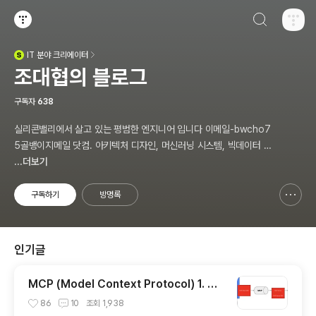
검색하기
티스토리
IT
분야 크리에이터
(새창열림)
조대협의 블로그
구독자
638
실리콘밸리에서 살고 있는 평범한 엔지니어 입니다 이메일-bwcho7
5골뱅이지메일 닷컴. 아키텍처 디자인, 머신러닝 시스템, 빅데이터 설
계, DEVOPS/SRE, 애자일 방법론,쿠버네티스,마이크로서비스, Ch
...더보기
atGPT 생성형 AI , CTO 등에 대한 기술 멘토링과 강의 진행합니다.
Linkedin : https://www.linkedin.com/in/terrycho75/
구독하기
방명록
신고하기 레이어
열기
인기글
MCP (Model Context Protocol) 1. 개
념 이해
86
10
조회
1,938