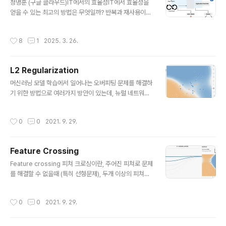
정명훈 (구글 클라우드)IT에서의 효율성IT에서 효율성을
Q Which Economic Tasks are Performed with A
얻을 수 있는 최고의 방법은 무엇일까? 반복과 재사용이
I? Evidence from Millions of Claude Conversatio
다. 아날로그 현실 세계와 달리 디지털 기반의 IT 세계에서
nsDespite widespread speculation about artifici
는 동일한 결과물을 만드는 것이 매우 쉽다. 친구나 동료가
al i..
작성시간
8
1
2025. 3. 26.
말한 목소리를 기억하고 전달하는 아날로그 방식은 내용을
빼먹기도 하지만, 디지털로 남겨지는 스마트폰 녹음은 10
년이 지나도 그대로 전달할 수 있다. 한 번 녹음된 디지털
L2 Regularization
음성은 10개를 복제하던 100개를 복제하던 품질이 그대
글 내용
로 유지된다. IT 발전의 역사는 반복과 재사용을 통한 효율
머신러닝 모델 학습에서 일어나는 오버피팅 문제를 해결하
화의 역사이다. 어떻게 하면 하드웨어 또는 소프트웨어를
기 위한 방법으로 여러가지 방안이 있는데, 뉴럴 네트워크
모듈 단위로 만들어 재사용할 수 있게 고민한다. 함수를 통
에서 drop out , Early stopping (모델이 오버피팅 되기
해서, 컴포넌트를 통해서 그리고 API를 통해서 소프트웨어
전에 학습을 멈추는 방법) 등이 있다. 여기서 살펴볼 내용은
작성시간
0
0
2021. 9. 29.
를 재사용한다. 인텔과 AM..
오버피팅을 해결하기 위한 기법중의 하나인 L2 Regulari
zation이다. 일반적으로 loss 함수는 아래 그림과 같이 (y
-y':원본데이타 - 예측데이타) 의 차이를 최소화하는 값을
Feature Crossing
구하는 식으로 되어 있다. L2 Regularazation 기법은 이
글 내용
Loss 함수의 값 뿐만 아니라, 모델의 복잡도를 최소화하는
Feature crossing 피쳐 크로싱이란, 주어진 피쳐로 문제
weight 값을 차는 방식으로 식을 변형한다. 모델의 복잡도
를 해결할 수 없을때 (특히 선형문제), 두개 이상의 피쳐를
에 대한 계산은 weight 값의 최소값을 구하는 방식을 사용
곱해서 새로운 피쳐를 생성해내는 방버이다. Overcrossi
하는데, L1 Regularz..
ng 피쳐크로싱을 한 피쳐를 많이 사용하게 되면 오히려 역
작성시간
0
0
2021. 9. 29.
효과(오버피팅등)이 발생할 수 있는데, 이를 오버크로싱이
라고 한다. 아래 그림을 보면 X1,X2 피쳐를 크로싱한 3개
의 추가 피쳐를 사용하였는데, 그림과 같이 분류 모델의 그