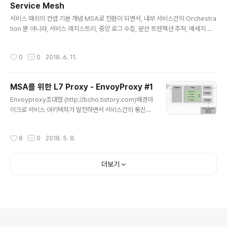
Service Mesh
이 있었다. 시스템 통합 문제메인 프레임 시대에서 유닉스
글 내용
서비스 매쉬의 컨셉 기본 개념 MSA로 전환이 되면서, 내부 서비스간의 Orchestra
시스템으로 내려오면서 부터 시스템들은 업무 단위로 분리
tion 뿐 아니라, 서비스 레지스트리, 중앙 로그 수집, 분산 트렌젝션 추적, 메세지 라
가 되기 시작했다. ERP,CRM 등과 같은 시스템으로, 은행
우팅등 다양한 기능들이 필요하게되었는데,이러한 구현은 ESB에서 근래에 API G
은 대내,대외,정보계와 같이 시스템으로 잘게 잘게 나눠지
W 등을 사용하는 접근으로 바뀌었지만, 적당한 솔루션이 없고, 중앙 집중화된 솔루
기 시작했는데, 당연히 이렇게 나눠진 시스템 사이에는 통
작성시간
0
0
2018. 6. 11.
션으로 인한 장애와 운영 복잡도에 따라 중앙 집중형이 아닌 Proxy 서버를 각 서비
신이 필요하게 되었고, 시스템이 거대화 되가면서, 시스템
스 앞에 배치 시키는 형태의 접근 방법이 대두되고 있는데, 이를 service mesh라
간에 직접 P2P로 ..
고 하며,이에 대한 실 구현체로는 Isitio나 linkerd 와 같은 오픈 소스 프로젝트들이
MSA를 위한 L7 Proxy - EnvoyProxy #1
진행되고 있다. Service Mesh = Network Layer 서비스 매쉬는, TCP/IP위의
글 내용
새로운 ..
Envoyproxy조대협 (http://bcho.tistory.com)배경마
이크로 서비스 아키텍쳐가 발전하면서 서비스간의 통신을
라우팅하는 요건이 많아지면서 이를 소프트웨어 단이 아리
나 인프라 단에서 처리할 수 있는 기술로 프록시 서버가 매
작성시간
8
0
2018. 5. 8.
우 유용하다. 기존의 대표적인 프록시 솔루션으로는 ngin
x, haproxy, apache 서버등이 있는데, 이러한 프록시들
은 보통 TCP/IP 레이어에서 L4 로 작동을 하였다. 그러나
더보기
마이크로 서비스에서는 조금더 복잡한 라우팅 요건이 필요
한데 예를 들어서 HTTP URL에 따른 라우팅에서 부터, H
TTP Header를 이용한 라우팅등 다양한 요건이 필요해
지면서 L4보다는 애플리케이션 레이어인 L7 기능이 필요
해지게 되었다. 마이크로 서비스 아키텍처특히 마이크로
서비..
의안내