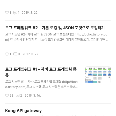
데, 실제로 출력된 로그 메세지는 log.info(“문자열") 로 출력한 문자열 하나만 json
드에서 실행이 되었을때, 위의 그림과 같이 로그 메시지가
log의 message 필드로 출력된것을 확인 할 수 있다. 그렇지만, 단순한 디버깅 용
섞이게 된다. 이런 경우 요청 A에 대한 처리 내용을 확인하
작성시간
1
1
2019. 3. 22.
도의 로그가 아니라 데이터를 수집하는 용도등의 로깅의 message라는 하나의 필
기 위해서 요청 A에 대한 로그만을 보고 싶을때 로그가 섞..
드만으로는 부족하다. 여러개의 필드를 추가하고자 할때는 어떻게 할까? Json Obj
ect를 log.info(jsonObject) 식으로 데이터 객체를 넘기면 좋겠지만 불행하게도
로그 프레임워크 #2 - 기본 로깅 및 JSON 포맷으로 로깅하기
slf4j에서 logging에 남길 수 있는 인자는 String 타입만을 지원하고, ..
글 내용
로그 시스템 #2- 자바 로그 & JSON 로그 포맷조대협 (http://bcho.tistory.co
m) 앞 글에서 간단하게 자바 로깅 프레임워크에 대해서 알아보았다. 그러면 앞에서
추천한 slf4j와 log4j2로 실제 로깅을 구현해보자SLF4J + log4j2메이븐 프로젝
트를 열고 dependencies 부분에 아래 의존성을 추가한다. 버전은 최신 버전을 확
작성시간
1
0
2019. 3. 22.
인하도록 한다. artifactid가 log4j-slf4j-impl 이지만, log4j가 아니라 log4j2가
사용된다. org.apache.logging.log4jlog4j-slf4j-impl2.11.2 다음 log4j2의
설정 정보 파일인 log4j2.properties 파일을 src/main/resources 디렉토리 아
로그 프레임워크 #1 - 자바 로그 프레임웍 종
래에 다음과 같이 생성..
류
글 내용
로그 시스템 #1 - 자바 로그 프레임웍 조대협 (http://bch
o.tistory.com)로그 시스템 로그 시스템은 소프트웨어의
이벤트를 기록 함으로써, 소프트웨어 동작 상태를 파악하
작성시간
22
2
2019. 3. 16.
고 문제가 발생했을때 이 동작 파악을 통해서 소프트웨어
의 문제를 찾아내고 해결하기 위해서 디자인 되었다. 주로
로그 파일이라는 형태로 하나의 파일에 이벤트들을 기록하
Kong API gateway
였다. 그러나 소프트웨어 스택이 OS, 미들웨어, 사용자 애
글 내용