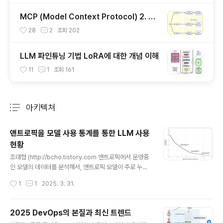
MCP (Model Context Protocol) 2. 서
버 개발하기
28
2
조회
202
LLM 파인튜닝 기법 LoRA에 대한 개념 이해
11
1
조회
161
아키텍쳐
분류 전체보기
주요 글 목록
앤트로픽을 모델 사용 통계를 통한 LLM 사용
현황
글 내용
조대협 (http://bcho.tistory.com 앤트로픽에서 운영중
인 모델의 데이터를 분석해서, 앤트로픽 모델이 주로 누가
어디에 사용하는지를 정리한 논문이 있어서 정리해본다. h
작성시간
1
1
2025. 3. 31.
ttps://arxiv.org/abs/2503.04761v1?fbclid=IwY2
xjawJWyMVleHRuA2FlbQIxMAABHVWipyblGC0
KyHFa9XOFI58D9_YyB-2OTRySYTyE2sQ1xAiR
2025 DevOps의 본질과 최신 트렌드
4QwW5wXIEg_aem_FxQeOTGerX42xiHBiCRZI
글 내용