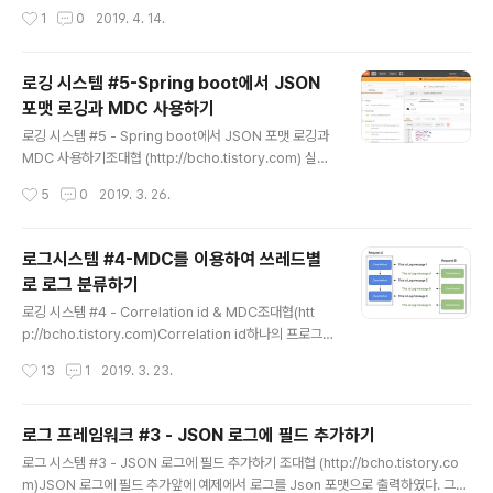
라이버를 소개하고자 한다.구글 클라우드의 스택드라이버
메서드간의 컨텍스트를 연결하는 것을 확장해서, 서로 다
작성시간
1
0
2019. 4. 14.
는 로깅뿐만 아니라 모니터링, 에러 리포팅등 다양한 기능
른 프로세스와 서버간에 로그를 연결하는 방법이다. 서로
을 제공하는 ..
다른 프로세스 또는 서버간에 컨텍스트를 전달하려면 HT
TP 헤더등을 통해러 리모트로 컨텍스트를 전달해야 하는
로깅 시스템 #5-Spring boot에서 JSON
데, 이를 가능하게 하는 오픈소스로 Zipkin이 있다. (자세
포맷 로깅과 MDC 사용하기
한 설명은 이글을 참고하기 바란다. ) Zipkin은 원래 분산
글 내용
로그 추적용으로 개발된 오픈소스가 아니라 원래 목적은
로깅 시스템 #5 - Spring boot에서 JSON 포맷 로깅과
분산 시스템에서 각 구간별 레이턴시(지연시간)을 측정해
MDC 사용하기조대협 (http://bcho.tistory.com) 실제
서 구간별 소요 시간을 측정하는 트레이스용도로 개발이
로 백앤드 애플리케이션을 자바로 개발할때는 스프링 부트
작성시간
5
0
2019. 3. 26.
되었지만, 구간별 소요 시간을 측정하기 위해서는 각 개별..
를 사용하는 경우가 대부분이기 때문에 앞에서 적용한 JS
ON 로그 포맷과 MDC 로깅을 스프링 부트에 적용해보자
스프링 부트라고 해도, 일반 자바 애플리케이션에 대비해
로그시스템 #4-MDC를 이용하여 쓰레드별
서 로그 설정 부분에 다른점은 없다.아래와 같이 pom.xml
로 로그 분류하기
에 logback과 json 의존성을 추가한다. ch.qos.logba
글 내용
cklogback-classic1.2.3 ch.qos.logback.contribl
로깅 시스템 #4 - Correlation id & MDC조대협(htt
ogback-json-classic0.1.5 ch.qos.logback.contri
p://bcho.tistory.com)Correlation id하나의 프로그램
blogback-jackson0.1.5 com.fasterx..
은 여러개의 메서드들로 조합이 된다. 하나의 요청을 처리
작성시간
13
1
2019. 3. 23.
하기 위해서는 여러개의 메서드들이 순차적으로 실행이 되
는데, 멀티 쓰레드 프로그램에서 여러개의 쓰레드 동시에
각각의 요청을 처리할때, 각 메서드에 로그를 남기게 되면,
로그 프레임워크 #3 - JSON 로그에 필드 추가하기
멀티 쓰레드 프로그램에서는 쓰레드들이 서로 컨택스트를
글 내용
로그 시스템 #3 - JSON 로그에 필드 추가하기 조대협 (http://bcho.tistory.co
바꿔가며 실행이 되기 때문에, 로그 메시지가 섞이게 된다
m)JSON 로그에 필드 추가앞에 예제에서 로그를 Json 포맷으로 출력하였다. 그런
아래 그림을 보자. 요청 A와 B가 호출되어 각각 다른 쓰레