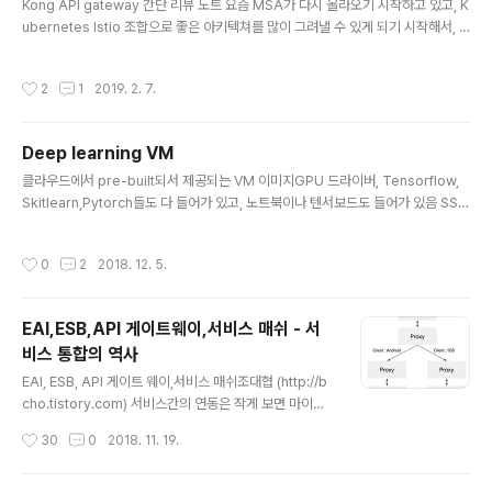
Kong API gateway 간단 리뷰 노트 요즘 MSA가 다시 올라오기 시작하고 있고, K
플리케이션 (자바나 파이썬등으로 구현된 애플리케이션)으
ubernetes Istio 조합으로 좋은 아키텍쳐를 많이 그려낼 수 있게 되기 시작해서, A
로 점점 다중화되고 시스템이 대형화 되면서 한대가 아니
PI 게이트웨이를 다시 살펴보고 있는데, 시장에 API 게이트 웨이들은 대부분 인수가
라 여러대의 서버에 로그를 기록하고 또한 마이크로 서비
된 상황이고, Kubernetes에서는 Ambassador가 올라오고 있는데, Istio 통합이
스 아키텍처로 인하여 서버 컴포넌트가 분산됨에 따라서
작성시간
2
1
2019. 2. 7.
나 Kubernetes 통합 기능은 강력하지만, 아직 신생 제품이라 기능이 그리 많이 않
로그를 수집해야할 포인트가 많아지게 되었다. 이로 인해
고, 보통 오픈 소스 대세는 Kong을 많이 이야기 하길래 쭈욱 살펴봤는데, 일단 CLI
서 로그 시스템이 분산 환경을 지원..
명령이 거의 없고 제대로 이해한것이 맞다면, REST CALL로 설정을 잡아야 하고, K
Deep learning VM
ubenetes 에 Ingress로 올라갈 수 도 있고, Istio 통합도 로드맵..
글 내용
클라우드에서 pre-built되서 제공되는 VM 이미지GPU 드라이버, Tensorflow,
Skitlearn,Pytorch들도 다 들어가 있고, 노트북이나 텐서보드도 들어가 있음 SSH
Shell forwarding을 이용해서 쉽게 접속 가능함 https://cloud.google.com/d
eep-learning-vm/docs/concepts-images gcloud compute ssh {VM n
작성시간
0
2
2018. 12. 5.
ame} -- -L 8888:localhost:8888 -L 6006:localhost:6006 -L 8080:loc
alhost:8080
EAI,ESB,API 게이트웨이,서비스 매쉬 - 서
비스 통합의 역사
글 내용
EAI, ESB, API 게이트 웨이,서비스 매쉬조대협 (http://b
cho.tistory.com) 서비스간의 연동은 작게 보면 마이크
로 서비스 아키텍쳐로 인한 문제 같지만, 서비스간의 연동
작성시간
30
0
2018. 11. 19.
은 마이크로 서비스 아키텍쳐 이전에도 자주 있어왔던 전
통적인 문제이다. 이러한 문제를 소프트웨어 개발 프레임
웍이 아니라, 솔루션 차원에서 풀기 위한 여러가지 노력들