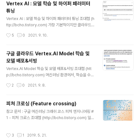
Vertex AI : 모델 학습 및 하이퍼 패러미터
래프과 왼쪽 상단에도 생기고 또한 분류 경계가 직선으로
튜닝
아래그림 다음 그림과 같이 선형이면 충분함에도 불구하
글 내용
고, 오히려 곡선으로 구부러지면서 오버피팅이 되는 것을
Vertex AI : 모델 학습 및 하이퍼 패러미터 튜닝 조대협 (h
확인할 수 있다. 아래는 해당 데이터 셋에 대한 이상적인 경
ttp://bcho.tistory.com) 가장 기본적이지만 클라우드를
계선을 표현한다. 여기서는 피쳐 크로싱된 데이터를 사용
사용하면서 가장 효과적인 기능이 모델 학습과 하이퍼 패
작성시간
5
0
2021. 9. 10.
하지 않았다.
러미터 튜닝이다. 모델 학습을 위해서는 CPU/GPU 고사
양의 컴퓨터가 필요하지만, 이 고사양의 컴퓨팅 파워가 항
상 이용되는 것이 아니라. 학습때 많은 컴퓨팅 자원이 필요
구글 클라우드 Vertex.AI Model 학습 및
하기 때문에, 온프렘등에서 장비를 사놓고 학습때만 사용
모델 배포&서빙
하고 평소에 장비를 사용하지 않는 것 보다는 학습때만 클
글 내용
라우드에서 컴퓨팅에서 컴퓨팅 자원을 사용하는 것이 오히
Vertex.AI Model 학습 및 모델 배포&서빙 조대협 (htt
려 비용 효율적이라고 볼 수 있다. 하이퍼 패러미터 모델을
p://bcho.tistory.com) 머신러닝 환경에서, 학습을 수행
학습함에 있어서 모델에는 여러가지 튜닝이 가능한 패러미
하기 위해서는 프레임웍에 맞는 환경 (파이썬,텐서플로우)
작성시간
2
0
2021. 9. 8.
터가 있다. 예를 들어 학습 속도 (Learning Rate)나, 또는
등을 설치하고, 필요한 컴퓨팅 리소스 (CPU,GPU)등을 프
뉴..
로비저닝 한후, 학습을 진행해야 한다. 학습이 완료되면 서
빙을 위해서 모델을 export 하고, 서빙을 위한 API 서버
피쳐 크로싱 (Feature crossing)
를 설치 한 후에, 모델을 배포해서 서빙을 해야 한다. 서빙
글 내용
참고 문서 : 구글 머신러닝 크래쉬 코스 피처 엔지니어링 #
시에는 학습시 데이터와 서빙 요창에 들어온 데이터가 크
1 - 피처 크로스 조대협 (http://bcho.tistory.com) 일반
게 차이가 나지 않는지 (training & serving detectio
적인 선형 모델의 경우에 선을 그어서 문제를 해결할 수 있
n), 또는 서빙 요청이 들어온 데이터가 이전 서빙 요청이 들
다. 아래 그림과 같은 데이타 분포의 경우에는 파란선과 붉
어온 데이터와 크게 차이가 나지 않는지 (data drift dete
작성시간
3
1
2019. 5. 21.
은선 사이에 선을 그으면 문제가 해결된다. 그러나 아래와
ction)등의 체크를 ..