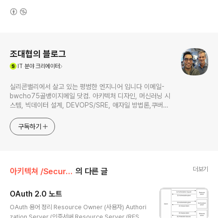
(새창열림)
로그 정보
조대협의 블로그
(새창열림)
IT
분야 크리에이터
실리콘밸리에서 살고 있는 평범한 엔지니어 입니다 이메일-
bwcho75골뱅이지메일 닷컴. 아키텍처 디자인, 머신러닝 시
스템, 빅데이터 설계, DEVOPS/SRE, 애자일 방법론,쿠버네
티스,마이크로서비스, ChatGPT 생성형 AI , CTO 등에 대
한 기술 멘토링과 강의 진행합니다. Linkedin :
구독하기
https://www.linkedin.com/in/terrycho75/
더보기
아키텍쳐 /Security & IDM
의 다른 글
OAuth 2.0 노트
글 내용
OAuth 용어 정리 Resource Owner (사용자) Authori
zation Server (인증서버 Resource Server (REST