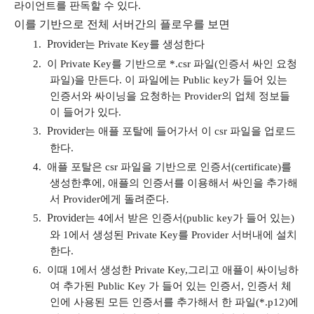
라이언트를 판독할 수 있다
.
이를 기반으로 전체 서버간의 플로우를 보면
Provider
1.
는
Private Key
를 생성한다
2.
이
Private Key
를 기반으로
*.csr
파일
(
인증서 싸인 요청
파일
)
을 만든다
.
이 파일에는
Public key
가 들어 있는
인증서와 싸이닝을 요청하는
Provider
의 업체 정보들
이 들어가 있다
.
Provider
3.
는 애플 포탈에 들어가서 이
csr
파일을 업로드
한다
.
4.
애플 포탈은
csr
파일을 기반으로 인증서
(certificate)
를
생성한후에
,
애플의 인증서를 이용해서 싸인을 추가해
서
Provider
에게 돌려준다
.
Provider
5.
는
4
에서 받은 인증서
(public key
가 들어 있는
)
와
1
에서 생성된
Private Key
를
Provider
서버내에 설치
한다
.
6.
이때
1
에서 생성한
Private Key,
그리고 애플이 싸이닝하
여 추가된
Public Key
가 들어 있는 인증서
,
인증서 체
인에 사용된 모든 인증서를 추가해서 한 파일
(*.p12)
에