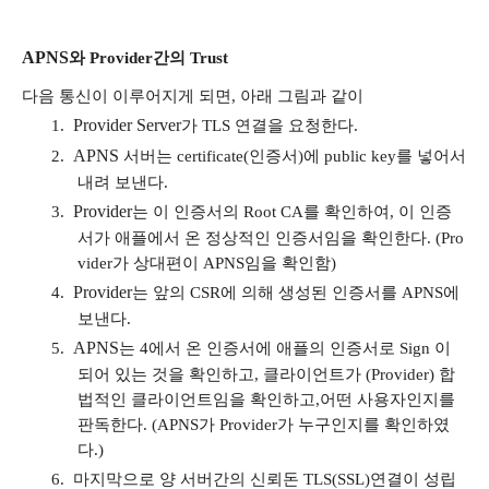
APNS
와
Provider
간의
Trust
다음 통신이 이루어지게 되면
,
아래 그림과 같이
Provider Server
1.
가
TLS
연결을 요청한다
.
APNS
2.
서버는
certificate(
인증서
)
에
public key
를 넣어서
내려 보낸다
.
Provider
3.
는 이 인증서의
Root CA
를 확인하여
,
이 인증
서가 애플에서 온 정상적인 인증서임을 확인한다
. (Pro
vider
가 상대편이
APNS
임을 확인함
)
Provider
4.
는 앞의
CSR
에 의해 생성된 인증서를
APNS
에
보낸다
.
APNS
5.
는
4
에서 온 인증서에 애플의 인증서로
Sign
이
되어 있는 것을 확인하고
,
클라이언트가
(Provider)
합
법적인 클라이언트임을 확인하고
,
어떤 사용자인지를
판독한다
. (APNS
가
Provider
가 누구인지를 확인하였
다
.)
6.
마지막으로 양 서버간의 신뢰돈
TLS(SSL)
연결이 성립