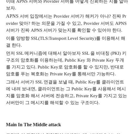
이때
APNS
서버와
Provider
서버를 어떻게 신뢰하는 지를 알아
보자
.
APNS
서버 입장에서는
Provider
서버가 해커가 아냐
?
진짜
Pr
ovider
맞아
?
하는 의문을 가질 수 있고
, Provider
서버도
APNS
서버가 진짜
APNS
서버가 맞는지를 확인할 수 있어야 한다
.
이를 양방향
SSL(TLS:Transport Level Security)
를 이용해서 해
결 한다
.
먼저
SSL
메커니즘에 대해서 알아보자
SSL
을 비대칭
(PKI)
키
구조의 암호화를 이용하는데
, Public Key
와
Private Key
두개
를 가지고 있다
. Public Key
로 암호화를 할 수 있지만
,
반대로
암호를 푸는 복호화는
Private Key
를 통해서만 가능하다
.
그래서 서버가
SSL
연결을 보낼 때
, Public Key
를 클라이언트
에 내려 보내면
,
클라이언트는 그
Public Key
를 사용해서 메시
지를 암호화 해서 서버에 전송하고
, Private Key
를 가지고 있는
서버만이 그 메시지를 해석할 수 있는 구조이다
.
Main In The Middle attack