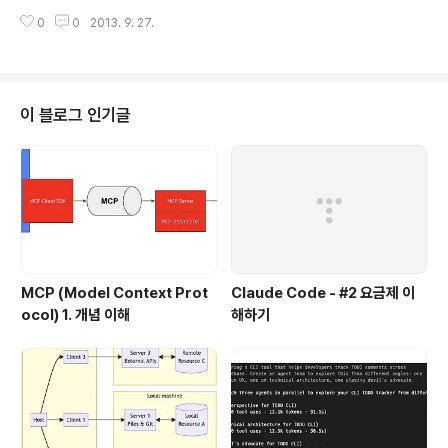
hat make up a key management system, we can look at the topic
0
0
2013. 9. 27.
of key management itself. From an administrative perspective, th
e primary tool that provides key management for Java 1.2 is the
keytool utility. Keytool operates upon a file (or other storage sys
tem) containing a ..
이 블로그 인기글
MCP (Model Context Prot
Claude Code - #2 요금제 이
ocol) 1. 개념 이해
해하기