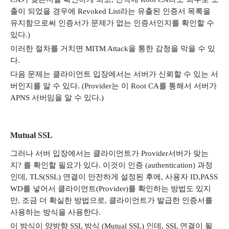
출이 되었을 경우에
Revoked List
라는 유출된 인증서 목록을
유지함으로써 인증서가 문제가 없는 인증서인지를 확인할 수
있다
.)
이러한 절차를 거치면
MITM Attack
을 통한 감청을 막을 수 있
다
.
다음 문제는 클라이언트 입장에서는 서버가 신뢰할 수 있는 서
버인지를 알 수 있다
. (Provider
는 이
Root CA
를 통해서 서버가
APNS
서버임을 알 수 있다
.)
Mutual SSL
그러나 서버 입장에서는 클라이언트가
Provider
서버가 맞는
지
?
를 확인할 필요가 있다
.
이것이 인증
(authentication)
과정
인데
, TLS(SSL)
연결이 안전하게 설정된 후에
,
사용자
ID,PASS
WD
를 넣어서 클라이언트
(Provider)
를 확인하는 방법도 있지
만
,
조금 더 확실한 방법으로
,
클라이언트가 발급한 인증서를
사용하는 방식을 사용한다
.
이 방식이 양방향
SSL
방식
(Mutual SSL)
인데
, SSL
연결이 될