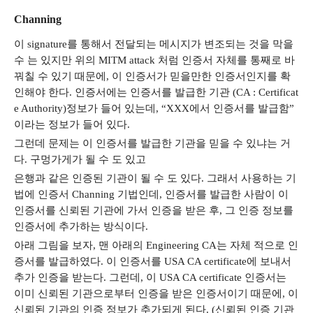
Channing
이
signature
를 통해서 전달되는 메시지가 변조되는 것을 막을
수 는 있지만 위의
MITM attack
처럼 인증서 자체를 통째로 바
꿔칠 수 있기 때문에
,
이 인증서가 믿을만한 인증서인지를 확
인해야 한다
.
인증서에는 인증서를 발급한 기관
(CA : Certificat
e Authority)
정보가 들어 있는데
, “XXX
에서 인증서를 발급함
”
이라는 정보가 들어 있다
.
그런데 문제는 이 인증서를 발급한 기관을 믿을 수 있냐는 거
다
.
구멍가게가 될 수 도 있고
은행과 같은 인증된 기관이 될 수 도 있다
.
그래서 사용하는 기
법에 인증서
Channing
기법인데
,
인증서를 발급한 사람이 이
인증서를 신뢰된 기관에 가서 인증을 받은 후
,
그 인증 정보를
인증서에 추가하는 방식이다
.
아래 그림을 보자
,
맨 아래의
Engineering CA
는 자체 적으로 인
증서를 발급하였다
.
이 인증서를
USA CA certificate
에 보내서
추가 인증을 받는다
.
그런데
,
이
USA CA certificate
인증서는
이미 신뢰된 기관으로부터 인증을 받은 인증서이기 때문에
,
이
신뢰된 기관의 인증 정보가 추가되게 된다
. (
신뢰된 인증 기관