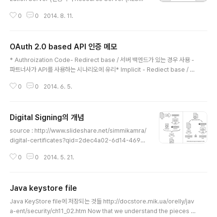
API) OAuth 2.0 grant flow Authorization code gr
0
0
2014. 8. 11.
ant flow 가장 많이 권장되고, 사용자와 앱을 둘다 인증함.
앱 인증을 위해서 call back URL(앱의)를 등록해서 call
back을 통해서 앱을 인증함 Implicit grant flow 자바스
OAuth 2.0 based API 인증 메모
크립트 애플리케이션에서 많이 사용됨. 스크립트 단에서는
글 내용
credential 등이 노출 될 수 있으니, 주로 Read only 용
* Authroization Code- Redirect base / 서버 백엔드가 있는 경우 사용 -
도로 많이 사용함. accessToken이 노출될것을 전제로
파트너사가 API를 사용하는 시나리오에 유리* Implicit - Rediect base / 특
함. 모바일 애플리케이션도 많이 사용하는걸로 나오네?? 
히 Java script 처럼 서버 백엔드가 없는 경우 유용. Read Only 등에 사용*
Used in public ..
0
0
2014. 6. 5.
Resource Owner Password Credential - Client Id, Secret을 앱에
넣은 후, Client Id/Password로 인증하여, access token을 발급 받는 방식
으로, Authorization Server와 Resource Owner가 같은 서비스인 경우
Digital Signing의 개념
유용함 (자사 API 제공에 유용)* Client Crendetial- 유용한 Link서버 구현
글 내용
체 : http://oauth...
source : http://www.slideshare.net/simmikamra/
digital-certificates?qid=2dec4a02-6d14-4694-
9b6d-090a3da163b5&v=qf1&b=&from_search
0
0
2014. 5. 21.
=1
Java keystore file
글 내용
Java KeyStore file에 저장되는 것들 http://docstore.mik.ua/orelly/jav
a-ent/security/ch11_02.htm Now that we understand the pieces t