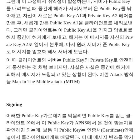
그런데 이 과정에서 취약점이 발생하는데
,
서버가
Public Key
를 내려보낼 때 중간에 해커가 서버서부터 온
Public Key
를 낚
아채고
,
자신이 새로운
Public Key A1
과
Private Key A2
페어를
만든 후
,
새롭게 만든
Public Key A1
을 클라이언트로 내려보낸
다
.
그러면 클라이언트는 이
Public Key A1
을 가지고 암호화를
해서 중간에 해커에게 보내고
,
해커는 이 메시지를 자신의
Priv
ate Key A2
로 열어서 본후에
,
다시 원래 서버가 준
Public Key
로 메시지를 암호화 해서 서버에 보낸다
.
이 때 클라이언트와 서버는
Public Key
와
Private Key
로 안전하
게 통신하는 것 처럼 보이지만
,
사실은 사실은 중간에 해커에
의해서 메시지가 도청되고 있는 상황이 된다
.
이런
Attack
방식
을
Man In The Middle attack (MITM)
Signing
이러한
Public Key
가로채기를 막을려면
Public Key
를 받는 클
라이언트 쪽에서 이
Public Key
가
APNS
에서 온 것이 맞는지를
확인하면 되는데
,
보통 이
Public Key
는 인증서
(Certificate)
안에
넣어서 클라이언트에게로 배달된다
.
이 때 메시지 변조를 막기