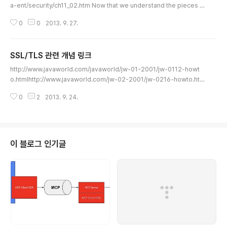
도로 많이 사용함. accessToken이 노출될것을 전제로
a-ent/security/ch11_02.htm Now that we understand the pieces t
함. 모바일 애플리케이션도 많이 사용하는걸로 나오네?? 
hat make up a key management system, we can look at the topic
Used in public ..
0
0
2013. 9. 27.
of key management itself. From an administrative perspective, th
e primary tool that provides key management for Java 1.2 is the
keytool utility. Keytool operates upon a file (or other storage sys
SSL/TLS 관련 개념 링크
tem) containing a ..
글 내용
http://www.javaworld.com/javaworld/jw-01-2001/jw-0112-howt
o.htmlhttp://www.javaworld.com/jw-02-2001/jw-0216-howto.ht
mlhttp://juntheater.tistory.com/entry/keytool%EB%A5%BC-%E
0
2
2013. 9. 24.
C%9D%B4%EC%9A%A9%ED%95%9C-%ED%82%A4-%EC%8
3%9D%EC%84%B1http://juntheater.tistory.com/entry/Java-SSL-
%EA%B5%AC%ED%98%84 weblogic SSL Client samplehttp://do
cs.oracle.com/cd/E11035_01/wls100/security/SSL_client.htmlhtt
p://blog.pa..
이 블로그 인기글