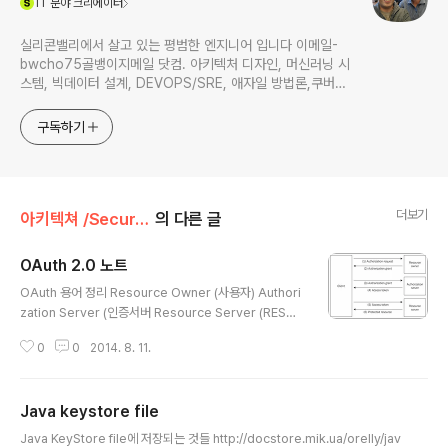
IT
분야 크리에이터
실리콘밸리에서 살고 있는 평범한 엔지니어 입니다 이메일-
bwcho75골뱅이지메일 닷컴. 아키텍처 디자인, 머신러닝 시
스템, 빅데이터 설계, DEVOPS/SRE, 애자일 방법론,쿠버네
티스,마이크로서비스, ChatGPT 생성형 AI , CTO 등에 대
한 기술 멘토링과 강의 진행합니다. Linkedin :
구독하기
https://www.linkedin.com/in/terrycho75/
더보기
아키텍쳐 /Security & IDM
의 다른 글
OAuth 2.0 노트
글 내용
OAuth 용어 정리 Resource Owner (사용자) Authori
zation Server (인증서버 Resource Server (REST
API) OAuth 2.0 grant flow Authorization code gr
0
0
2014. 8. 11.
ant flow 가장 많이 권장되고, 사용자와 앱을 둘다 인증함.
앱 인증을 위해서 call back URL(앱의)를 등록해서 call
back을 통해서 앱을 인증함 Implicit grant flow 자바스
Java keystore file
크립트 애플리케이션에서 많이 사용됨. 스크립트 단에서는
글 내용
credential 등이 노출 될 수 있으니, 주로 Read only 용
Java KeyStore file에 저장되는 것들 http://docstore.mik.ua/orelly/jav