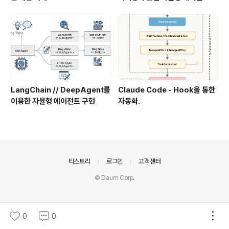
LangChain // DeepAgent를
Claude Code - Hook을 통한
이용한 자율형 에이전트 구현
자동화.
의안내
티스토리
로그인
고객센터
© Daum Corp.
0
0