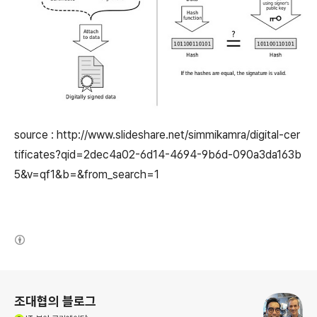
source : http://www.slideshare.net/simmikamra/digital-cer
tificates?qid=2dec4a02-6d14-4694-9b6d-090a3da163b
5&v=qf1&b=&from_search=1
(새창열림)
로그 정보
조대협의 블로그
(새창열림)