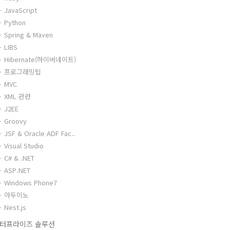
JavaScript
Python
Spring & Maven
LIBS
Hibernate(하이버네이트)
프로그래밍팁
MVC
XML 관련
J2EE
Groovy
JSF & Oracle ADF Fac..
Visual Studio
C# & .NET
ASP.NET
Windows Phone7
아두이노
Nest.js
터프라이즈 솔루션