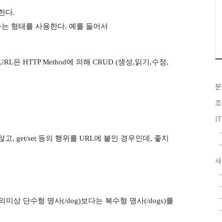
한다.
의하는 형태를 사용한다. 예를 들어서
L은 HTTP Method에 의해 CRUD (생성,읽기,수정,
분
조
I
고, get/set 등의 행위를 URL에 붙인 경우인데, 좋지
사
상 단수형 명사(/dog)보다는 복수형 명사(/dogs)를