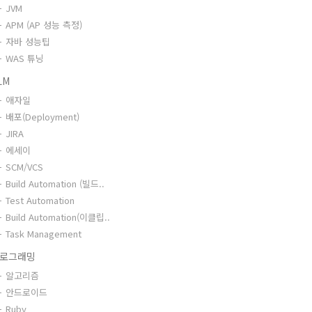
JVM
APM (AP 성능 측정)
자바 성능팁
WAS 튜닝
LM
애자일
배포(Deployment)
JIRA
에세이
SCM/VCS
Build Automation (빌드..
Test Automation
Build Automation(이클립..
Task Management
로그래밍
알고리즘
안드로이드
Ruby