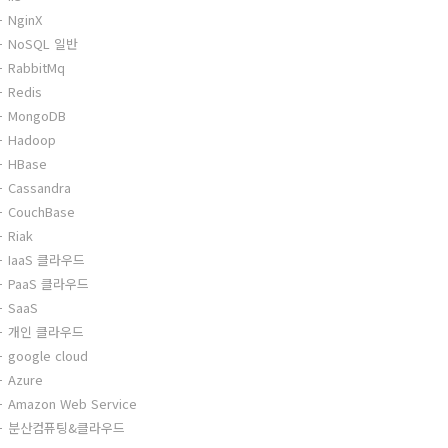
NginX
NoSQL 일반
RabbitMq
Redis
MongoDB
Hadoop
HBase
Cassandra
CouchBase
Riak
IaaS 클라우드
PaaS 클라우드
SaaS
개인 클라우드
google cloud
Azure
Amazon Web Service
분산컴퓨팅&클라우드