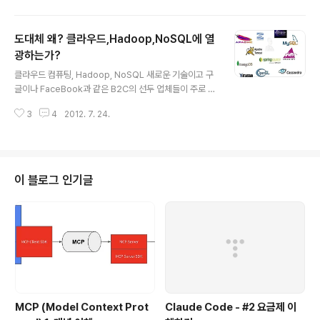
을 원류로 한다.'이 글에서는 대표적인 B2C 기업인 구글의
서비스의 구조를 통하여 구글의 기술을 이해하고 현재 주
도대체 왜? 클라우드,Hadoop,NoSQL에 열
류를 이루는 기술에 대한 배경을 이해함으로써 향후 유사
솔루션에 대한 적용 시나리오를 찾는데 도움을 주기 위해
광하는가?
글 내용
서 작성되었다.' 검색엔진의 일반적인 구조구글은 기본적으
클라우드 컴퓨팅, Hadoop, NoSQL 새로운 기술이고 구
로 검색 서비스를 바탕으로 유입자를 통한 광고 수입을 주
글이나 FaceBook과 같은 B2C의 선두 업체들이 주로 사
요 비지니스 모델로 하고 있다.이메일이나 개인 스토리지
용하는 기술이다. 그런데, 왜 우리도 이 기술에 열광하는
서비스등 많은 서비스들을 가지고는 있지만, 아무래도 그
3
4
2012. 7. 24.
가?재미는 있고, 쓸모는 있는 기술이다. 그런데 필요가 있
뿌리는 검색이다.일반적인 검색 엔진의 구..
나? 한번 더 생각해볼 필요가 있다. 첫번째 HadoopHad
oop의 경우 대용량 데이타를 배치성으로 처리하기 위한
분산 처리 프레임웍이다.여러가지 사용 용도가 있을 수 있
겠지만, 주로 대용량 데이타를 분석하기 위해서 사용된다.
이 블로그 인기글
이런 형태의 데이타 분석은 이미 OLAP이나 BI형태로 솔
루션들이 제공되고 있고, 기업에서는 이미 구축되어 있다.
구글이나 페이스북과 같은 대규모 서비스를 한다면 모를
까? 5000만 인구의 대한민국에서는 그만한 데이타 분석
이 필요할까 과연 의문이다.물..
MCP (Model Context Prot
Claude Code - #2 요금제 이