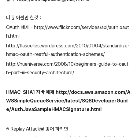
더 읽어볼만 한것 :
OAuth 예제 - http://www.flickr.com/services/api/auth.oaut
h.html
http://flascelles.wordpress.com/2010/01/04/standardize-
hmac-oauth-restful-authentication-schemes/
http://hueniverse.com/2008/10/beginners-guide-to-oaut
h-part-iii-security-architecture/
HMAC-SHA1 자바 예제 http://docs.aws.amazon.com/A
WSSimpleQueueService/latest/SQSDeveloperGuid
e/AuthJavaSampleHMACSignature.html
※ Replay Attack을 방어 하려면