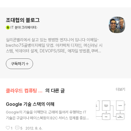
로그 정보
조대협의 블로그
(새창열림)
IT
분야 크리에이터
실리콘밸리에서 살고 있는 평범한 엔지니어 입니다 이메일-
bwcho75골뱅이지메일 닷컴. 아키텍처 디자인, 머신러닝 시
스템, 빅데이터 설계, DEVOPS/SRE, 애자일 방법론,쿠버네
티스,마이크로서비스, ChatGPT 생성형 AI , CTO 등에 대
한 기술 멘토링과 강의 진행합니다. Linkedin :
구독하기
https://www.linkedin.com/in/terrycho75/
더보기
클라우드 컴퓨팅 & NoSQL/분산컴퓨팅&클라우드
의 다른 글
Google 기술 스택의 이해
글 내용
Google의 기술을 이해한다. 근래에 들어서 유행하는 IT
기술은 구글이나 페이스북등의 B2C 서비스 업체를 중심
으로 하여 파생된 기술이 그를 이룬다.클라우드 컴퓨팅, N
1
5
2012. 8. 6.
oSQL, 빅데이타등의 최신기술들 역시 구글이나 페이스북