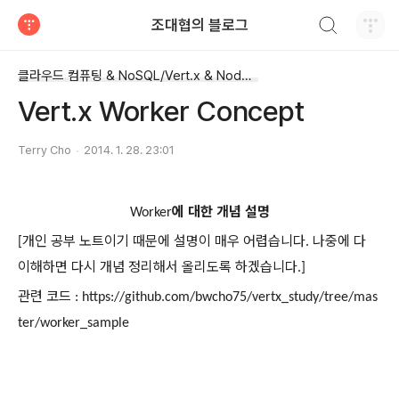
검색하기
조대협의 블로그
티스토리
클라우드 컴퓨팅 & NoSQL/Vert.x & Node.js
Vert.x Worker Concept
Terry Cho
2014. 1. 28. 23:01
에
대한
개념
설명
Worker
개인
공부
노트이기
때문에
설명이
매우
어렵습니다
나중에
다
[
.
이해하면
다시
개념
정리해서
올리도록
하겠습니다
.]
관련
코드
: https://github.com/bwcho75/vertx_study/tree/mas
ter/worker_sample