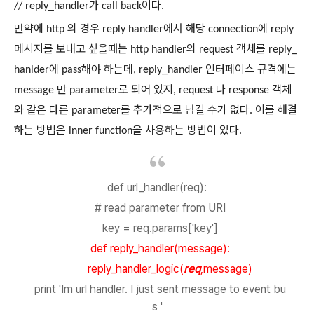
가
이다
// reply_handler
call back
.
만약에
의
경우
에서
해당
에
http
reply handler
connection
reply
메시지를
보내고
싶을때는
의
객체를
http handler
request
reply_
에
해야
하는데
인터페이스
규격에는
hanlder
pass
, reply_handler
만
로
되어
있지
나
객체
message
parameter
, request
response
와
같은
다른
를
추가적으로
넘길
수가
없다
이를
해결
parameter
.
하는
방법은
을
사용하는
방법이
있다
inner function
.
def url_handler(req):
# read parameter from URI
key = req.params['key']
def reply_handler(message):
reply_handler_logic(
req
,message)
print 'Im url handler. I just sent message to event bu
s '