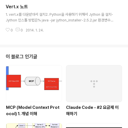
Verticle로 구성됨 Vertx의 실행단위는 Verticle 또는 Module 3. Vert.x in
Vert.x 노트
stance- Verticle은 instance 내에서 동작하는데, 하나의 instance 내에서
글 내용
는 여..
1. vert.x를 다운받아서 설치2. Python을 사용하기 위해서 Jython 을 설치-
Jython 인스톨 방법은% java -jar jython_installer-2.5.2.jar 환경변수에
JYTHON_HOME을 Jython 인스톨 디렉토리로 설정 환경 준비 완료 3. 간단
0
0
2014. 1. 24.
한 Python 테스트 ※ Company Proxy로 인하여, Vertx 모듈이 설치가 되지
않는 경우. 방법 1. Vertx는 module (라이브러리)를 외부 리포지토리로 부터
읽어와서 자동 설치 하는데,회사 proxy 등을 사용할 경우 설치가 안되며, 이를
회피하기 위한 방법도 없다. 방법은 간단한 웹서버를 로컬에 띄운후, mod.zip
파일을 그 디렉토리에 넣어야 한다.이때 주의할점은 vertx는 repository의 ..
이 블로그 인기글
MCP (Model Context Prot
Claude Code - #2 요금제 이
ocol) 1. 개념 이해
해하기