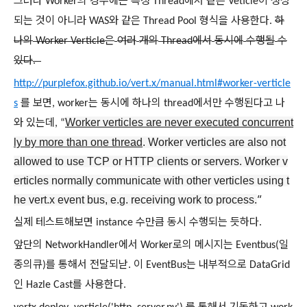
그러나
의
경우에는
특정
에서
같은
이
생성
Worker
Thread
Veticle
되는
것이
아니라
와
같은
형식을
사용한다
하
WAS
Thread Pool
.
나의
은
여러
개의
에서
동시에
수행될
수
Worker Verticle
Thread
있다
.
http://purplefox.github.io/vert.x/manual.html#worker-verticle
를
보면
는
동시에
하나의
에서만
수행된다고
나
s
, worker
thread
와
있는데
Worker verticles are never executed concurrent
, “
ly by more than one thread
. Worker verticles are also not
allowed to use TCP or HTTP clients or servers. Worker v
erticles normally communicate with other verticles using t
”
he vert.x event bus, e.g. receiving work to process.
실제
테스트해보면
수만큼
동시
수행되는
듯하다
instance
.
앞단의
에서
로의
메시지는
일
NetworkHandler
Worker
Eventbus(
종의큐
를
통해서
전달되낟
이
는
내부적으로
)
.
EventBus
DataGrid
인
를
사용한다
Hazle Cast
.
를
통해서
기동하고