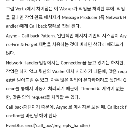
그럼
에서
차이점은
이
가
작업을
처리한
후에
작업
Vert.x
Worker
,
을
끝내면
작업
완료
메시지가
즉
Message Producer (
Network H
에게
형태로
전달
된다
andler)
Call back
.
일반적인
메시지
기반의
시스템이
Async – Call back Pattern.
Asy
패턴을
사용하는
것에
비하면
상당히
메리트가
nc-Fire & Forget
많다
.
입장에서는
을
물고
있기는
하지만
Network Handler
Connection
,
작업은
하지
않고
뒷단의
에서
처리하기
때문에
많은
Worker
,
requ
를
받아드릴
수
있고
아주
많은
작업이
온다하더라도
뒷단의
est
,
Q
를
통해서
비동기
처리되기
때문에
의
제약이
없는
ueue
, Timeout
한
많은
양의
를
처리할
수
있다
,
request
.
패턴이기
때문에
로
메시지를
보낼
때
Call back
, Async
, Callback f
을
바인딩
해야
한다
unction
.
EventBus.send('call_bus',key,reply_handler)