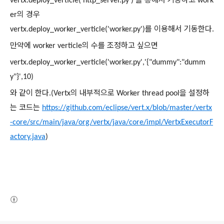
vertx.deploy_verticle('http_server.py')
work
의
경우
er
를
이용해서
기동한다
vertx.deploy_worker_verticle('worker.py')
.
만약에
의
수를
조정하고
싶으면
worker verticle
vertx.deploy_worker_verticle('worker.py','{"dummy":"dumm
y"}',10)
와
같이
한다
의
내부적으로
을
설정하
.(Vertx
Worker thread pool
는
코드는
https://github.com/eclipse/vert.x/blob/master/vertx
-core/src/main/java/org/vertx/java/core/impl/VertxExecutorF
actory.java
)
(새창열림)
로그 정보