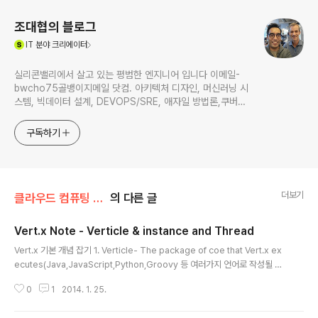
조대협의 블로그
(새창열림)
IT
분야 크리에이터
실리콘밸리에서 살고 있는 평범한 엔지니어 입니다 이메일-
bwcho75골뱅이지메일 닷컴. 아키텍처 디자인, 머신러닝 시
스템, 빅데이터 설계, DEVOPS/SRE, 애자일 방법론,쿠버네
티스,마이크로서비스, ChatGPT 생성형 AI , CTO 등에 대
한 기술 멘토링과 강의 진행합니다. Linkedin :
구독하기
https://www.linkedin.com/in/terrycho75/
더보기
클라우드 컴퓨팅 & NoSQL/Vert.x & Node.js
의 다른 글
Vert.x Note - Verticle & instance and Thread
글 내용
Vert.x 기본 개념 잡기 1. Verticle- The package of coe that Vert.x ex
ecutes(Java,JavaScript,Python,Groovy 등 여러가지 언어로 작성될 수
있음)- Verticle은 기본적으로 Non Blocking으로 작동함- Blocking으로 작
0
1
2014. 1. 25.
동하는 Verticle은 Worker Verticle을 사용함. 2. Module- Set of Verticl
a- Application 은 1개 이상의 Module로 구성되고, Module은 1개 이상의