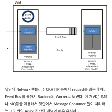
앞단의
핸들러
등에서
를
읽은
후에
Network
(TCP,HTTP)
request
,
를
통해서
의
로
보낸다
이
개념은
Event Bus
Backend
Worker
.
JMS
나
등을
이용해서
뒷단에서
들이
처리하
MQ
Message Consumer
는
기반의
기반의
개념과
매우
유사하다
Q
Async
.