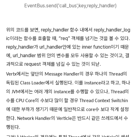
EventBus.send('call_bus',key,reply_handler)
위의 코드를 보면
, reply_handler
함수 내에서
reply_handler_log
ic
이라는 함수를 호출할 때
, “req”
객체를 넘기는 것을 볼 수 있다
.
reply_handler
가
url_handler
안에 있는
inner function
이기 때문
에
, url_handler
범위 안의 변수를 모두 사용할 수 있는 것이고
,
결
과적으로
request
객체를 넘길 수 있는 것이 되낟
.
에서는
앞단의
의
경우
하나의
의
Vertx
Message Handler
Thread
독립된
에서
실행된다
이를
라고
하고
하나
Class Loader
.
instance
,
의
에서는
여러
개의
를
수행할
수
있으나
의
JVM
instance
, Thread
수를
의
수보다
많이
할
경우
CPU Core
Thread Context Switchin
에
대한
부하가
생기기
때문에
일반적으로
수
보다
작게
설정
core
한다
의
은
반드시
같은
쓰레드에서
수
. Network Handler
Verticle
행된다
.