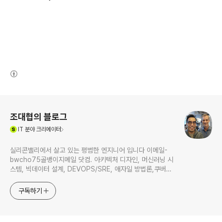
(새창열림)
로그 정보
조대협의 블로그
(새창열림)
IT
분야 크리에이터
실리콘밸리에서 살고 있는 평범한 엔지니어 입니다 이메일-
bwcho75골뱅이지메일 닷컴. 아키텍처 디자인, 머신러닝 시
스템, 빅데이터 설계, DEVOPS/SRE, 애자일 방법론,쿠버네
티스,마이크로서비스, ChatGPT 생성형 AI , CTO 등에 대
한 기술 멘토링과 강의 진행합니다. Linkedin :
구독하기
https://www.linkedin.com/in/terrycho75/