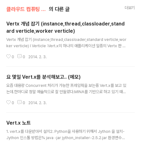
더보기
클라우드 컴퓨팅 & NoSQL/Vert.x & Node.js
의 다른 글
Vertx 개념 잡기 (instance,thread,classloader,stand
ard verticle,worker verticle)
글 내용
Vertx 개념 잡기 (instance,thread,classloader,standard verticle,wor
ker verticle) l Verticle :Vert.x의 하나의 애플리케이션 일종의 Vertx 판 S
ervlet이라고 이해하면 빠름 기본 특성 : 독립된 Class Loader에서 독립된
0
0
2014. 2. 3.
Oject로 존재함 > Multi threading 문제가 발생하지 않음. ELP (Event Loo
p) Verticle : 일반 Verticle. 항상 같은 Thread에서만 돈다. 같은 Verticle은
여러개의 Verticle instance로 존재할 수 있으며, 동시에 각각의 Thread에
요 몇일 Vert.x를 분석해보고.. (메모)
서 수행하는 것이 가능함. Worker Verticle – ( Q에서 subscribe 받아서 뒤
글 내용
에서 비동기..
요즘 대용량 Concurrent 처리가 가능한 프레임웍을 보는중 Vert.x를 보고 있
는데.한마디로 정말 예술적으로 잘 만들었다.MINA를 기반으로 하고 있기 때문
에 대용량, 고속 네트워크 처리에 능함Python,java,js,scala,groovy등 다양
0
0
2014. 2. 3.
한 언어를 지원프레임웍 형식으로 매우 직관적이며 코딩양이 매우 적음instan
ce 개념을 도입하여 isolation 을 해줌으로써 multi thread 처리가 필요 없으
면서, 같은 코드를 여러개의 instance에 로딩해서 각기 다른 thread에서 수행
Vert.x 노트
하게 해서 마치 multi thread와 유사한 성능을 냄. - 이런 구조는 Tuxedo의
글 내용
Service 개념과 유사함. 이 구조 때문에, multi core machine에서는 node.
1. vert.x를 다운받아서 설치2. Python을 사용하기 위해서 Jython 을 설치-
js보다 성능..
Jython 인스톨 방법은% java -jar jython_installer-2.5.2.jar 환경변수에