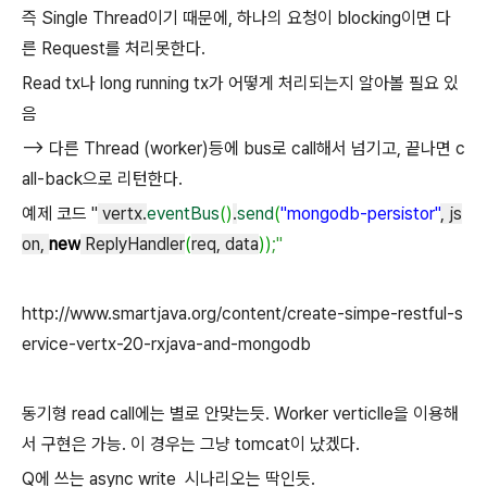
즉 Single Thread이기 때문에, 하나의 요청이 blocking이면 다
른 Request를 처리못한다.
Read tx나 long running tx가 어떻게 처리되는지 알아볼 필요 있
음
--> 다른 Thread (worker)등에 bus로 call해서 넘기고, 끝나면 c
all-back으로 리턴한다.
예제 코드 "
vertx.
eventBus
(
)
.
send
(
"mongodb-persistor"
, js
on,
new
ReplyHandler
(
req, data
)
)
;"
http://www.smartjava.org/content/create-simpe-restful-s
ervice-vertx-20-rxjava-and-mongodb
동기형 read call에는 별로 안맞는듯. Worker verticlle을 이용해
서 구현은 가능. 이 경우는 그냥 tomcat이 났겠다.
Q에 쓰는 async write 시나리오는 딱인듯.