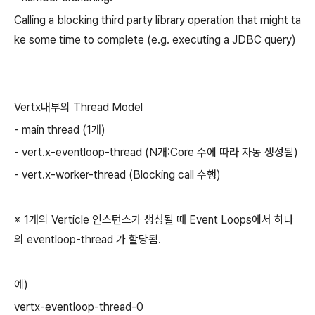
Calling a blocking third party library operation that might ta
ke some time to complete (e.g. executing a JDBC query)
Vertx내부의 Thread Model
- main thread (1개)
- vert.x-eventloop-thread (N개:Core 수에 따라 자동 생성됨)
- vert.x-worker-thread (Blocking call 수행)
※ 1개의 Verticle 인스턴스가 생성될 때 Event Loops에서 하나
의 eventloop-thread 가 할당됨.
예)
vertx-eventloop-thread-0